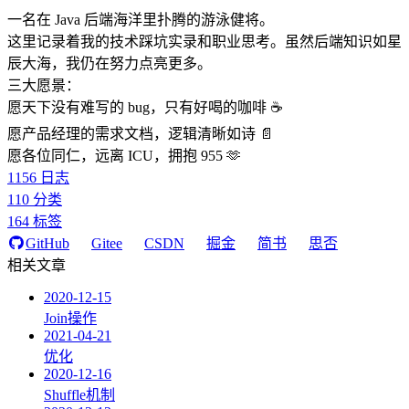
一名在 Java 后端海洋里扑腾的游泳健将。
这里记录着我的技术踩坑实录和职业思考。虽然后端知识如星
辰大海，我仍在努力点亮更多。
三大愿景：
愿天下没有难写的 bug，只有好喝的咖啡 ☕️
愿产品经理的需求文档，逻辑清晰如诗 📄
愿各位同仁，远离 ICU，拥抱 955 🫶
1156
日志
110
分类
164
标签
GitHub
Gitee
CSDN
掘金
简书
思否
相关文章
2020-12-15
Join操作
2021-04-21
优化
2020-12-16
Shuffle机制