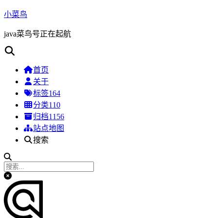
小菜鸟
java菜鸟号正在起航
首页
关于
标签
164
分类
110
归档
1156
站点地图
搜索