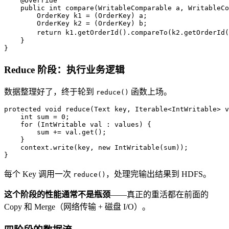
@Override
public
int
compare
(WritableComparable a, WritableCo
OrderKey
k1
=
 (OrderKey) a;  

OrderKey
k2
=
 (OrderKey) b;  

return
 k1.getOrderId().compareTo(k2.getOrderId(
    }  

}
Reduce 阶段：执行业务逻辑
数据整理好了，终于轮到
函数上场。
reduce()
protected
void
reduce
(Text key, Iterable<IntWritable> v
int
sum
=
0
;

for
 (IntWritable val : values) {

        sum += val.get();

    }

    context.write(key, 
new
IntWritable
(sum));

}
每个 Key 调用一次
，处理完输出结果到 HDFS。
reduce()
这个阶段的性能通常不是瓶颈
——真正的重活都在前面的
Copy 和 Merge（网络传输 + 磁盘 I/O）。