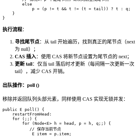
else
            p = (p != t && t != (t = tail)) ? t : q;  

    }  

}
执行流程
：
寻找尾节点
：从 tail 开始遍历，找到真正的尾节点（next
为 null）；
CAS 插入
：使用 CAS 将新节点设置为尾节点的 next；
更新 tail
：仅当 tail 落后时才更新（每间隔一次更新一次
tail），减少 CAS 开销。
出队操作：poll ()
移除并返回队列头部元素，同样使用 CAS 实现无锁并发：
public
 E 
poll
()
 {  

    restartFromHead:  

for
 (;;) {  

for
 (Node<E> h = head, p = h, q;;) {  

// 保存当前节点
E
item
=
 p.item;  
