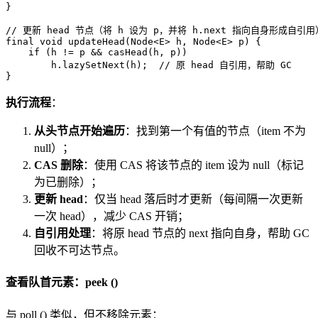
}  

// 更新 head 节点（将 h 设为 p，并将 h.next 指向自身形成自引用
final
void
updateHead
(Node<E> h, Node<E> p)
 {  

if
 (h != p && casHead(h, p))  

        h.lazySetNext(h);  
// 原 head 自引用，帮助 GC  
执行流程
：
从头节点开始遍历
：找到第一个有值的节点（item 不为
null）；
CAS 删除
：使用 CAS 将该节点的 item 设为 null（标记
为已删除）；
更新 head
：仅当 head 落后时才更新（每间隔一次更新
一次 head），减少 CAS 开销；
自引用处理
：将原 head 节点的 next 指向自身，帮助 GC
回收不可达节点。
查看队首元素：peek ()
与 poll () 类似，但不移除元素：