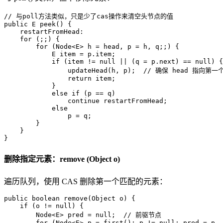
// 与poll方法类似，只是少了cas操作来清空头节点的值
public
 E 
peek
()
 {  

    restartFromHead:  

for
 (;;) {  

for
 (Node<E> h = head, p = h, q;;) {  

E
item
=
 p.item;  

if
 (item != 
null
 || (q = p.next) == 
null
) {
                updateHead(h, p);  
// 确保 head 指向第
return
 item;  

            }  

else
if
 (p == q)  

continue
 restartFromHead;  

else
                p = q;  

        }  

    }  

}
删除指定元素：remove (Object o)
遍历队列，使用 CAS 删除第一个匹配的元素：
public
boolean
remove
(Object o)
 {  

if
 (o != 
null
) {  

        Node<E> pred = 
null
;  
// 前驱节点  
for
 (Node<E> p = first(); p != 
null
; pred = p, 