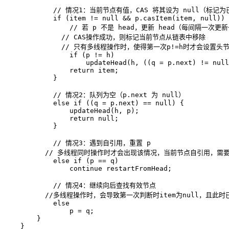
// 情况1：当前节点有值，CAS 将其设为 null（标记为
if
 (item != 
null
 && p.casItem(item, 
null
)) 
// 若 p 不是 head，更新 head（每间隔一次更新
// CAS操作成功，则标记当前节点从链表中移除
// 只有多线程操作时，使得第一次p!=h时才会设置头节
if
 (p != h)  

                    updateHead(h, ((q = p.next) != 
null
return
 item;  

            }  

// 情况2：队列为空（p.next 为 null）  
else
if
 ((q = p.next) == 
null
) {  

                updateHead(h, p);  

return
null
;  

            }  

// 情况3：遇到自引用，重置 p  
// 多线程同时操作时才会出现该情况，当前节点自引用，需
else
if
 (p == q)  

continue
 restartFromHead;  

// 情况4：继续向后查找有效节点 
//多线程操作时，会导致第一次判断时item为null，且
else
                p = q;  

        }  

    }  
