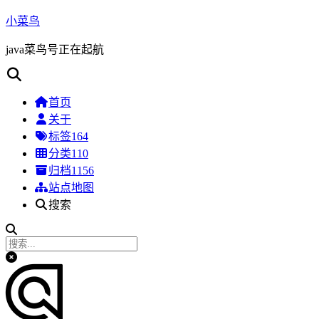
小菜鸟
java菜鸟号正在起航
首页
关于
标签
164
分类
110
归档
1156
站点地图
搜索