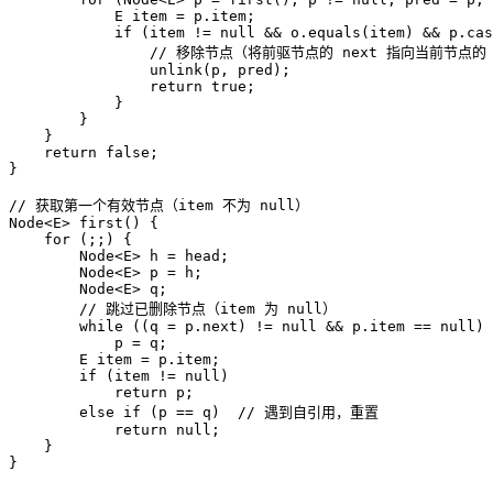
E
item
=
 p.item;  

if
 (item != 
null
 && o.equals(item) && p.cas
// 移除节点（将前驱节点的 next 指向当前节点的 n
                unlink(p, pred);  

return
true
;  

            }  

        }  

    }  

return
false
;  

}  

// 获取第一个有效节点（item 不为 null）  
Node<E> 
first
()
 {  

for
 (;;) {  

        Node<E> h = head;  

        Node<E> p = h;  

        Node<E> q;  

// 跳过已删除节点（item 为 null）  
while
 ((q = p.next) != 
null
 && p.item == 
null
) 
            p = q;  

E
item
=
 p.item;  

if
 (item != 
null
)  

return
 p;  

else
if
 (p == q)  
// 遇到自引用，重置  
return
null
;  

    }  

}