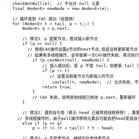
    checkNotNull(e);  
// 不允许 null 元素  
final
 Node<E> newNode = 
new
Node
<E>(e);  

// 循环直到 CAS 成功（自旋锁）  
for
 (Node<E> t = tail, p = t;;) {  

        Node<E> q = p.next;  

// 情况1：p 是尾节点，尝试插入新节点  
if
 (q == 
null
) {  

// 使用CAS操作设置p节点的next节点,但是没有更新尾节点
// 如果有多线程操作，会导致第一次CAS操作失败，再次执行
if
 (p.casNext(
null
, newNode)) {  

// 插入成功后，若 p 不是 tail，则更新 tail（
if
 (p != t)  

// 设置当前尾节点为新插入的节点
                    casTail(t, newNode);  
// 允许失败，不
return
true
;  

            }  

// CAS 失败，说明其他线程已修改 p.next，重新循环 
        }  

// 情况2：遇到自引用（表示 head 已被其他线程移除），重置
// 多线程操作时，由于poll操作移除元素后可能会把head变成自引
else
if
 (p == q)  

            p = (t != (t = tail)) ? t : head;  

// 情况3：p 不是尾节点，继续向后查找尾节点  