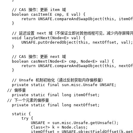
// CAS 操作：更新 item 域  
boolean
casItem
(E cmp, E val)
 {  

return
 UNSAFE.compareAndSwapObject(
this
, itemOf
    }  

// 延迟设置 next 域（不保证立即对其他线程可见，减少内存屏障开
void
lazySetNext
(Node<E> val)
 {  

        UNSAFE.putOrderedObject(
this
, nextOffset, val);
    }  

// CAS 操作：更新 next 域  
boolean
casNext
(Node<E> cmp, Node<E> val)
 {  

return
 UNSAFE.compareAndSwapObject(
this
, nextOf
    }  

// Unsafe 机制初始化（通过反射获取内存偏移量）  
private
static
final
 sun.misc.Unsafe UNSAFE;  

// 偏移量
private
static
final
long
 itemOffset; 

// 下一个元素的偏移量
private
static
final
long
 nextOffset;  

static
 {  

try
 {  

            UNSAFE = sun.misc.Unsafe.getUnsafe();  

            Class<?> k = Node.class;  

            itemOffset = UNSAFE.objectFieldOffset(k.get