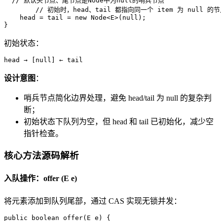
// 默认头节点、尾节点是Node中为null的哨兵节点
// 初始时，head、tail 都指向同一个 item 为 null 的
    head = tail = 
new
Node
<E>(
null
);  

}
初始状态：
head → [null] ← tail
设计意图
：
哨兵节点简化边界处理，避免 head/tail 为 null 的复杂判
断；
初始状态下队列为空，但 head 和 tail 已初始化，减少空
指针检查。
核心方法源码解析
入队操作：offer (E e)
将元素添加到队列尾部，通过 CAS 实现无锁并发：
public
boolean
offer
(E e)
 {  
