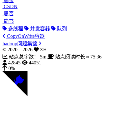
掘金
CSDN
思否
简书
多线程
并发容器
队列
CopyOnWrite容器
hadoop问题集锦
© 2020 –
2026
ZH
站点总字数：
5m
站点阅读时长 ≈
75:36
42845
44051
0%