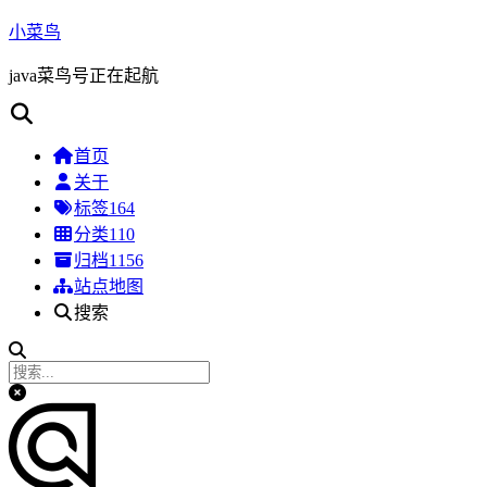
小菜鸟
java菜鸟号正在起航
首页
关于
标签
164
分类
110
归档
1156
站点地图
搜索