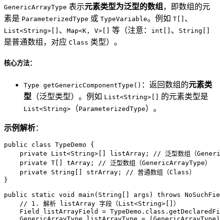
表示
元素类型为泛型的数组
，即数组的元
GenericArrayType
素是
或
。例如
、
ParameterizedType
TypeVariable
T[]
、
等（注意：
、
List<String>[]
Map<K, V>[]
int[]
String[]
是普通数组，对应
类型）。
Class
核心方法：
：返回数组的
元素类
Type getGenericComponentType()
型
（泛型类型）。例如
的元素类型是
List<String>[]
（
）。
List<String>
ParameterizedType
示例解析
：
public
class
TypeDemo
 {

private
 List<String>[] listArray; 
// 泛型数组（Generi
private
 T[] tArray; 
// 泛型数组（GenericArrayType）
private
 String[] strArray; 
// 普通数组（Class）
}

public
static
void
main
(String[] args)
throws
 NoSuchFie
// 1. 解析 listArray 字段（List<String>[]）
Field
listArrayField
=
 TypeDemo.class.getDeclaredFi
GenericArrayType
listArrayType
=
 (GenericArrayType)