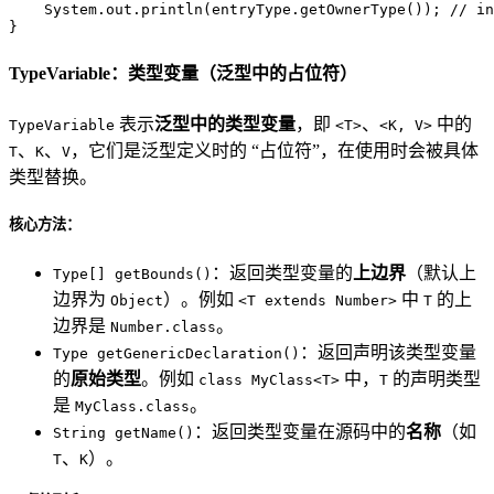
    System.out.println(entryType.getOwnerType()); 
// i
}
TypeVariable：类型变量（泛型中的占位符）
表示
泛型中的类型变量
，即
、
中的
TypeVariable
<T>
<K, V>
、
、
，它们是泛型定义时的 “占位符”，在使用时会被具体
T
K
V
类型替换。
核心方法：
：返回类型变量的
上边界
（默认上
Type[] getBounds()
边界为
）。例如
中
的上
Object
<T extends Number>
T
边界是
。
Number.class
：返回声明该类型变量
Type getGenericDeclaration()
的
原始类型
。例如
中，
的声明类型
class MyClass<T>
T
是
。
MyClass.class
：返回类型变量在源码中的
名称
（如
String getName()
、
）。
T
K