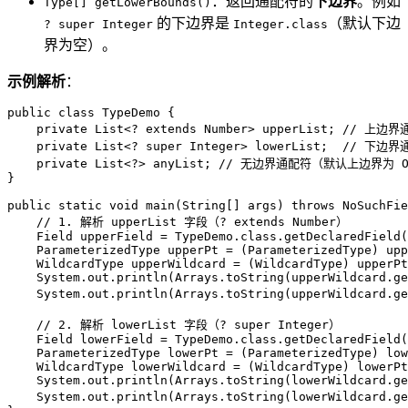
：返回通配符的
下边界
。例如
Type[] getLowerBounds()
的下边界是
（默认下边
? super Integer
Integer.class
界为空）。
示例解析
：
public
class
TypeDemo
 {

private
 List<? 
extends
Number
> upperList; 
// 上边界
private
 List<? 
super
 Integer> lowerList;  
// 下边界
private
 List<?> anyList; 
// 无边界通配符（默认上边界为 Ob
}

public
static
void
main
(String[] args)
throws
 NoSuchFie
// 1. 解析 upperList 字段（? extends Number）
Field
upperField
=
 TypeDemo.class.getDeclaredField(
ParameterizedType
upperPt
=
 (ParameterizedType) upp
WildcardType
upperWildcard
=
 (WildcardType) upperPt
    System.out.println(Arrays.toString(upperWildcard.ge
    System.out.println(Arrays.toString(upperWildcard.ge
// 2. 解析 lowerList 字段（? super Integer）
Field
lowerField
=
 TypeDemo.class.getDeclaredField(
ParameterizedType
lowerPt
=
 (ParameterizedType) low
WildcardType
lowerWildcard
=
 (WildcardType) lowerPt
    System.out.println(Arrays.toString(lowerWildcard.ge
    System.out.println(Arrays.toString(lowerWildcard.ge