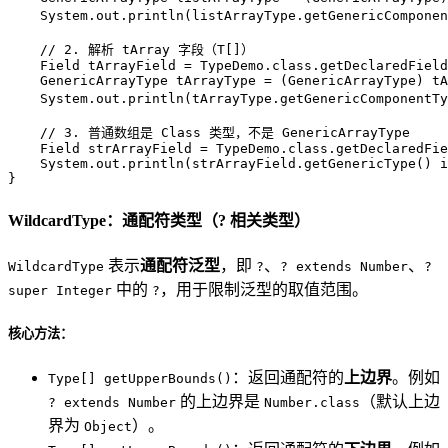
    System.out.println(listArrayType.getGenericComponen
// 2. 解析 tArray 字段（T[]）
Field
tArrayField
=
 TypeDemo.class.getDeclaredField
GenericArrayType
tArrayType
=
 (GenericArrayType) tA
    System.out.println(tArrayType.getGenericComponentTy
// 3. 普通数组是 Class 类型，不是 GenericArrayType
Field
strArrayField
=
 TypeDemo.class.getDeclaredFie
    System.out.println(strArrayField.getGenericType() 
i
}
WildcardType：通配符类型（? 相关类型）
表示
通配符泛型
，即
、
、
WildcardType
?
? extends Number
?
中的
，用于限制泛型的取值范围。
super Integer
?
核心方法：
：返回通配符的
上边界
。例如
Type[] getUpperBounds()
的上边界是
（默认上边
? extends Number
Number.class
界为
）。
Object