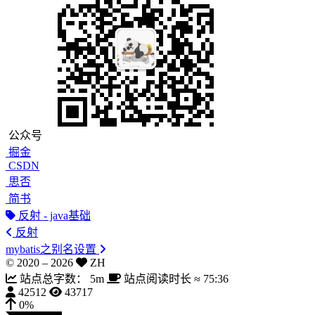
公众号
掘金
CSDN
思否
简书
反射 - java基础
反射
mybatis之别名设置
© 2020 –
2026
ZH
站点总字数：
5m
站点阅读时长 ≈
75:36
42512
43717
0%