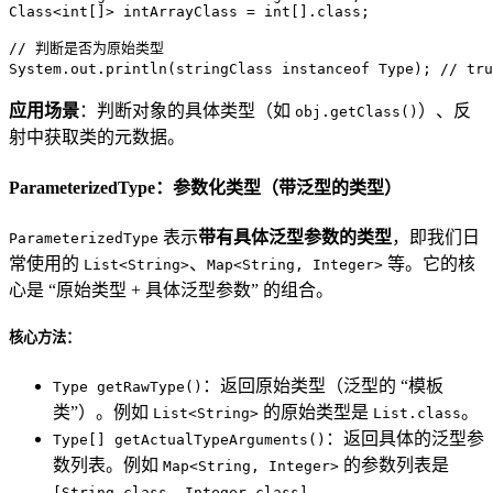
Class<
int
[]> intArrayClass = 
int
[].class;

// 判断是否为原始类型
System.out.println(stringClass 
instanceof
 Type); 
// tr
应用场景
：判断对象的具体类型（如
）、反
obj.getClass()
射中获取类的元数据。
ParameterizedType：参数化类型（带泛型的类型）
表示
带有具体泛型参数的类型
，即我们日
ParameterizedType
常使用的
、
等。它的核
List<String>
Map<String, Integer>
心是 “原始类型 + 具体泛型参数” 的组合。
核心方法：
：返回原始类型（泛型的 “模板
Type getRawType()
类”）。例如
的原始类型是
。
List<String>
List.class
：返回具体的泛型参
Type[] getActualTypeArguments()
数列表。例如
的参数列表是
Map<String, Integer>
。
[String.class, Integer.class]