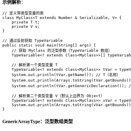
示例解析
：
// 定义带类型变量的类
class
MyClass
<T 
extends
Number
 & Serializable, V> {

private
 T t;

private
 V v;

}

// 通过反射获取 TypeVariable
public
static
void
main
(String[] args)
 {

// 获取 MyClass 的泛型参数（TypeVariable 数组）
    TypeVariable<? 
extends
Class
<MyClass>>[] typeVariab
// 解析第一个类型变量 T
    TypeVariable<? 
extends
Class
<MyClass>> tVar = typeV
    System.out.println(tVar.getName()); 
// T（名称）
    System.out.println(Arrays.toString(tVar.getBounds()
    System.out.println(tVar.getGenericDeclaration()); 
// 解析第二个类型变量 V（默认上边界为 Object）
    TypeVariable<? 
extends
Class
<MyClass>> vVar = typeV
    System.out.println(Arrays.toString(vVar.getBounds()
}
GenericArrayType：泛型数组类型