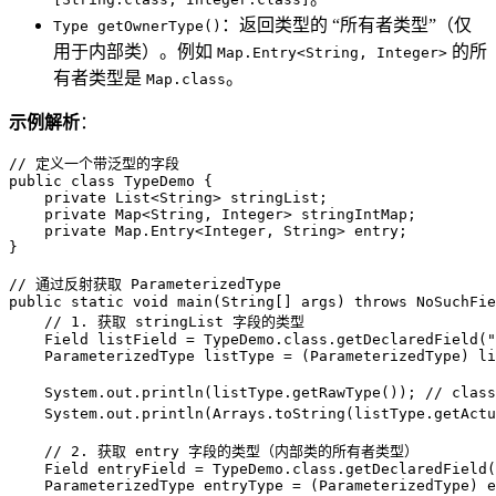
：返回类型的 “所有者类型”（仅
Type getOwnerType()
用于内部类）。例如
的所
Map.Entry<String, Integer>
有者类型是
。
Map.class
示例解析
：
// 定义一个带泛型的字段
public
class
TypeDemo
 {

private
 List<String> stringList;

private
 Map<String, Integer> stringIntMap;

private
 Map.Entry<Integer, String> entry;

}

// 通过反射获取 ParameterizedType
public
static
void
main
(String[] args)
throws
 NoSuchFie
// 1. 获取 stringList 字段的类型
Field
listField
=
 TypeDemo.class.getDeclaredField(
"
ParameterizedType
listType
=
 (ParameterizedType) li
    System.out.println(listType.getRawType()); 
// clas
    System.out.println(Arrays.toString(listType.getActu
// 2. 获取 entry 字段的类型（内部类的所有者类型）
Field
entryField
=
 TypeDemo.class.getDeclaredField(
ParameterizedType
entryType
=
 (ParameterizedType) e