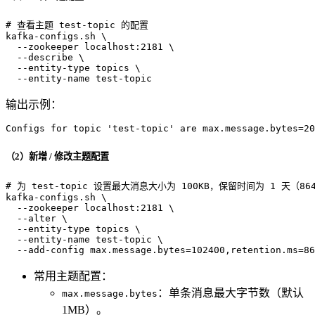
# 查看主题 test-topic 的配置
kafka-configs.sh \

  --zookeeper localhost:2181 \

  --describe \

  --entity-type topics \

  --entity-name test-topic
输出示例：
Configs for topic 'test-topic' are max.message.bytes=20
（2）新增 / 修改主题配置
# 为 test-topic 设置最大消息大小为 100KB，保留时间为 1 天（864
kafka-configs.sh \

  --zookeeper localhost:2181 \

  --alter \

  --entity-type topics \

  --entity-name test-topic \

  --add-config max.message.bytes=102400,retention.ms=86
常用主题配置：
：单条消息最大字节数（默认
max.message.bytes
1MB）。