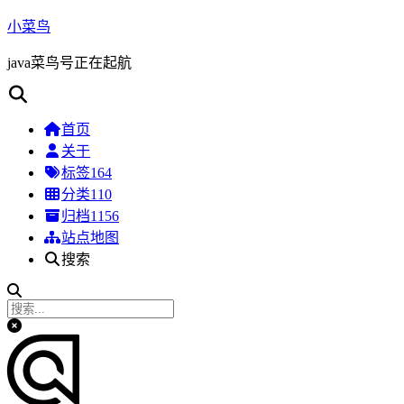
小菜鸟
java菜鸟号正在起航
首页
关于
标签
164
分类
110
归档
1156
站点地图
搜索