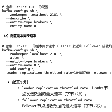
# 查看 Broker ID=0 的配置
kafka-configs.sh \

  --zookeeper localhost:2181 \

  --describe \

  --entity-type brokers \

  --entity-name 0
（2）配置副本同步速率
# 限制 Broker 0 的副本同步速率（Leader 发送和 Follower 接收均
kafka-configs.sh \

  --zookeeper localhost:2181 \

  --alter \

  --entity-type brokers \

  --entity-name 0 \

  --add-config \

  leader.replication.throttled.rate=10485760,follower.
配置说明：
：Leader 节
leader.replication.throttled.rate
点发送数据的最大速率（字节 / 秒）。
：
follower.replication.throttled.rate
Follower 节点接收数据的最大速率（字节 / 秒）。