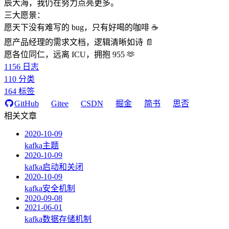
辰大海，我仍在努力点亮更多。
三大愿景：
愿天下没有难写的 bug，只有好喝的咖啡 ☕️
愿产品经理的需求文档，逻辑清晰如诗 📄
愿各位同仁，远离 ICU，拥抱 955 🫶
1156
日志
110
分类
164
标签
GitHub
Gitee
CSDN
掘金
简书
思否
相关文章
2020-10-09
kafka主题
2020-10-09
kafka启动和关闭
2020-10-09
kafka安全机制
2020-09-08
2021-06-01
kafka数据存储机制