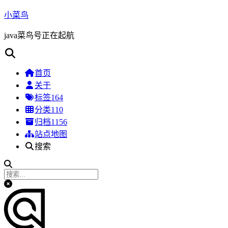
小菜鸟
java菜鸟号正在起航
首页
关于
标签
164
分类
110
归档
1156
站点地图
搜索