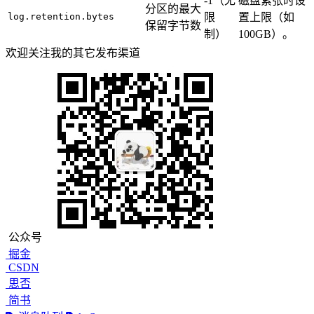
-1（无
磁盘紧张时设
分区的最大
log.retention.bytes
限
置上限（如
保留字节数
制）
100GB）。
欢迎关注我的其它发布渠道
公众号
掘金
CSDN
思否
简书