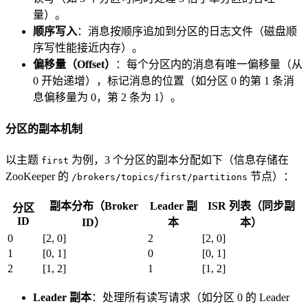
量）。
顺序写入
：消息按顺序追加到分区的日志文件（磁盘顺
序写性能接近内存）。
偏移量（Offset）
：每个分区内的消息有唯一偏移量（从
0 开始递增），标记消息的位置（如分区 0 的第 1 条消
息偏移量为 0，第 2 条为 1）。
分区的副本机制
以主题
为例，3 个分区的副本分配如下（信息存储在
first
ZooKeeper 的
节点）：
/brokers/topics/first/partitions
副本分布（Broker
Leader 副
ISR 列表（同步副
分区
ID
ID）
本
本）
0
[2, 0]
2
[2, 0]
1
[0, 1]
0
[0, 1]
2
[1, 2]
1
[1, 2]
Leader 副本
：处理所有读写请求（如分区 0 的 Leader