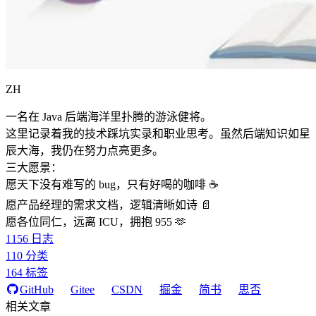
ZH
一名在 Java 后端海洋里扑腾的游泳健将。
这里记录着我的技术踩坑实录和职业思考。虽然后端知识如星
辰大海，我仍在努力点亮更多。
三大愿景：
愿天下没有难写的 bug，只有好喝的咖啡 ☕️
愿产品经理的需求文档，逻辑清晰如诗 📄
愿各位同仁，远离 ICU，拥抱 955 🫶
1156
日志
110
分类
164
标签
GitHub
Gitee
CSDN
掘金
简书
思否
相关文章