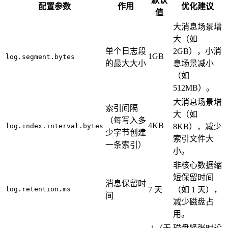
默认
配置参数
作用
优化建议
值
大消息场景增
大（如
单个日志段
2GB），小消
1GB
log.segment.bytes
的最大大小
息场景减小
（如
512MB）。
大消息场景增
索引间隔
大（如
（每写入多
4KB
log.index.interval.bytes
8KB），减少
少字节创建
索引文件大
一条索引）
小。
非核心数据缩
短保留时间
消息保留时
log.retention.ms
7 天
（如 1 天），
间
减少磁盘占
用。