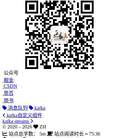
公众号
掘金
CSDN
思否
简书
消息队列
kafka
kafka自定义组件
kafka streams
© 2020 –
2026
ZH
站点总字数：
5m
站点阅读时长 ≈
75:36