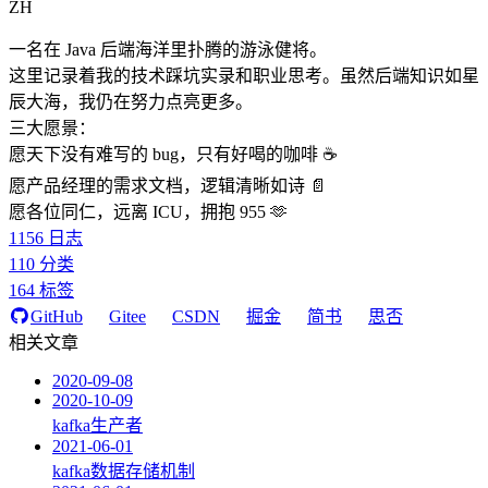
ZH
一名在 Java 后端海洋里扑腾的游泳健将。
这里记录着我的技术踩坑实录和职业思考。虽然后端知识如星
辰大海，我仍在努力点亮更多。
三大愿景：
愿天下没有难写的 bug，只有好喝的咖啡 ☕️
愿产品经理的需求文档，逻辑清晰如诗 📄
愿各位同仁，远离 ICU，拥抱 955 🫶
1156
日志
110
分类
164
标签
GitHub
Gitee
CSDN
掘金
简书
思否
相关文章
2020-09-08
2020-10-09
kafka生产者
2021-06-01
kafka数据存储机制