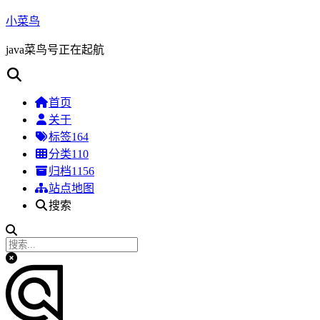
小菜鸟
java菜鸟号正在起航
首页
关于
标签
164
分类
110
归档
1156
站点地图
搜索