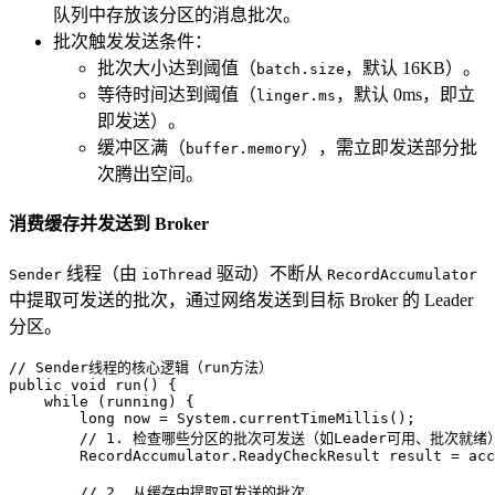
队列中存放该分区的消息批次。
批次触发发送条件：
批次大小达到阈值（
，默认 16KB）。
batch.size
等待时间达到阈值（
，默认 0ms，即立
linger.ms
即发送）。
缓冲区满（
），需立即发送部分批
buffer.memory
次腾出空间。
消费缓存并发送到 Broker
线程（由
驱动）不断从
Sender
ioThread
RecordAccumulator
中提取可发送的批次，通过网络发送到目标 Broker 的 Leader
分区。
// Sender线程的核心逻辑（run方法）
public
void
run
()
 {

while
 (running) {

long
now
=
 System.currentTimeMillis();

// 1. 检查哪些分区的批次可发送（如Leader可用、批次就绪
        RecordAccumulator.
ReadyCheckResult
result
=
 acc
// 2. 从缓存中提取可发送的批次