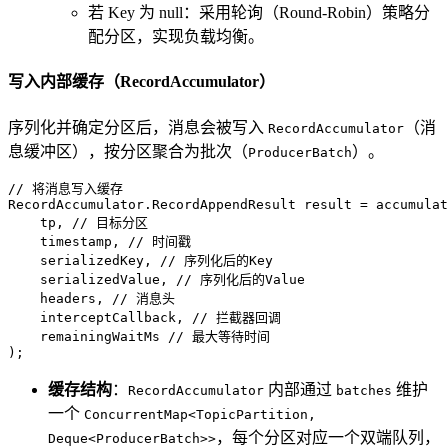
若 Key 为 null：采用轮询（Round-Robin）策略分
配分区，实现负载均衡。
写入内部缓存（RecordAccumulator）
序列化并确定分区后，消息会被写入
（消
RecordAccumulator
息缓冲区），按分区聚合为批次（
）。
ProducerBatch
// 将消息写入缓存
RecordAccumulator.
RecordAppendResult
result
=
 accumulat
    tp, 
// 目标分区
    timestamp, 
// 时间戳
    serializedKey, 
// 序列化后的Key
    serializedValue, 
// 序列化后的Value
    headers, 
// 消息头
    interceptCallback, 
// 拦截器回调
    remainingWaitMs 
// 最大等待时间
);
缓存结构
：
内部通过
维护
RecordAccumulator
batches
一个
ConcurrentMap<TopicPartition,
，每个分区对应一个双端队列，
Deque<ProducerBatch>>