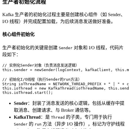
生产者初始化流程
Kafka 生产者的初始化过程主要是创建核心组件（如 Sender、
I/O 线程）并完成配置加载，为后续消息发送做好准备。
核心组件初始化
生产者初始化的关键是创建
对象和 I/O 线程，代码片
Sender
段如下：
// 实例化Sender对象（负责消息发送逻辑）
this
.sender = newSender(logContext, kafkaClient, 
this
.m
// 初始化I/O线程（执行Sender的run方法）
String
ioThreadName
=
 NETWORK_THREAD_PREFIX + 
" | "
this
.ioThread = 
new
KafkaThread
(ioThreadName, 
this
.send
this
.ioThread.start();
Sender
：封装了消息发送的核心逻辑，包括从缓存中提
取消息、创建请求、与 Broker 通信等。
KafkaThread
：是
的子类，专门用于执行
Thread
的
方法（异步 I/O 操作），标记为守护线程
Sender
run