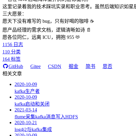
这里记录着我的技术踩坑实录和职业思考。虽然后端知识如星
三大愿景：
愿天下没有难写的 bug，只有好喝的咖啡 ☕️
愿产品经理的需求文档，逻辑清晰如诗 📄
愿各位同仁，远离 ICU，拥抱 955 🫶
1156
日志
110
分类
164
标签
GitHub
Gitee
CSDN
掘金
简书
思否
相关文章
2020-10-09
kafka生产者
2020-10-09
kafka启动和关闭
2021-03-14
flume采集kafka消息写入HDFS
2020-10-21
log4j2与kafka集成
2020-10-09