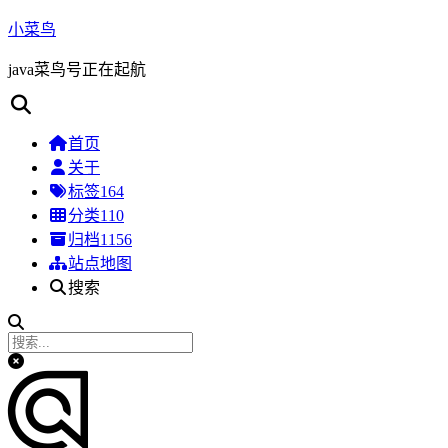
小菜鸟
java菜鸟号正在起航
首页
关于
标签
164
分类
110
归档
1156
站点地图
搜索