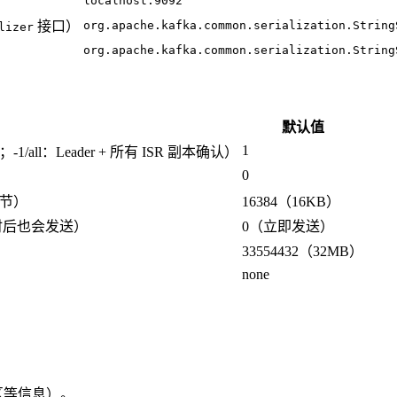
localhost:9092
接口）
org.apache.kafka.common.serialization.String
lizer
org.apache.kafka.common.serialization.String
默认值
1
all：Leader + 所有 ISR 副本确认）
0
节）
16384（16KB）
时后也会发送）
0（立即发送）
33554432（32MB）
none
区等信息）。