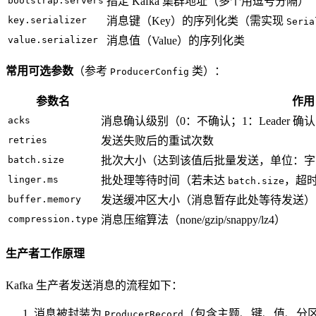
bootstrap.servers
指定 Kafka 集群地址（多个用逗号分隔）
key.serializer
消息键（Key）的序列化类（需实现
Seria
value.serializer
消息值（Value）的序列化类
常用可选参数
（参考
类）：
ProducerConfig
参数名
作用
acks
消息确认级别（0：不确认；1：Leader 确认；-1/
retries
发送失败后的重试次数
batch.size
批次大小（达到该值后批量发送，单位：字
linger.ms
批处理等待时间（若未达
，超
batch.size
buffer.memory
发送缓冲区大小（消息暂存此处等待发送）
compression.type
消息压缩算法（none/gzip/snappy/lz4）
生产者工作原理
Kafka 生产者发送消息的流程如下：
消息被封装为
（包含主题、键、值、分
ProducerRecord