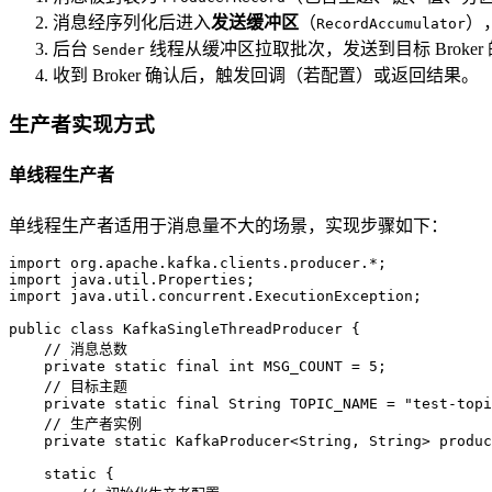
消息经序列化后进入
发送缓冲区
（
）
RecordAccumulator
后台
线程从缓冲区拉取批次，发送到目标 Broker
Sender
收到 Broker 确认后，触发回调（若配置）或返回结果。
生产者实现方式
单线程生产者
单线程生产者适用于消息量不大的场景，实现步骤如下：
import
import
import
 java.util.concurrent.ExecutionException;

public
class
KafkaSingleThreadProducer
 {

// 消息总数
private
static
final
int
MSG_COUNT
=
5
;

// 目标主题
private
static
final
String
TOPIC_NAME
=
"test-topi
// 生产者实例
private
static
 KafkaProducer<String, String> produc
static
 {
