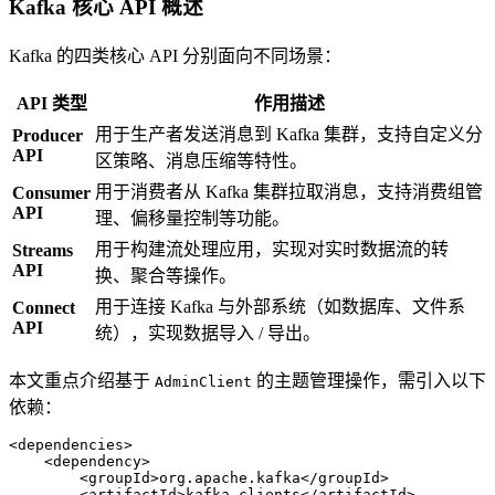
Kafka 核心 API 概述
Kafka 的四类核心 API 分别面向不同场景：
API 类型
作用描述
用于生产者发送消息到 Kafka 集群，支持自定义分
Producer
API
区策略、消息压缩等特性。
用于消费者从 Kafka 集群拉取消息，支持消费组管
Consumer
API
理、偏移量控制等功能。
用于构建流处理应用，实现对实时数据流的转
Streams
API
换、聚合等操作。
用于连接 Kafka 与外部系统（如数据库、文件系
Connect
API
统），实现数据导入 / 导出。
本文重点介绍基于
的主题管理操作，需引入以下
AdminClient
依赖：
<
dependencies
>
<
dependency
>
<
groupId
>
org.apache.kafka
</
groupId
>
<
artifactId
>
kafka-clients
</
artifactId
>