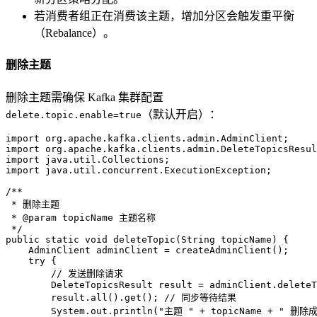
若消费者组正在消费该主题，增加分区会触发重平衡
（Rebalance）。
删除主题
删除主题需确保 Kafka 集群配置
（默认开启）：
delete.topic.enable=true
import
import
import
import
 java.util.concurrent.ExecutionException;

/**
 * 删除主题
 * 
@param
 topicName 主题名称
 */
public
static
void
deleteTopic
(String topicName)
 {

AdminClient
adminClient
=
 createAdminClient();

try
 {

// 发送删除请求
DeleteTopicsResult
result
=
 adminClient.deleteT
        result.all().get(); 
// 同步等待结果
        System.out.println(
"主题 "
 + topicName + 
" 删除