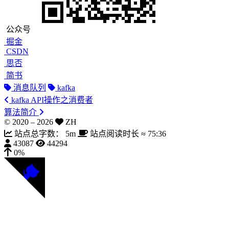
公众号
掘金
CSDN
思否
简书
消息队列
kafka
kafka API操作之消费者
算法简介
© 2020 –
2026
ZH
站点总字数：
5m
站点阅读时长 ≈
75:36
43087
44294
0%