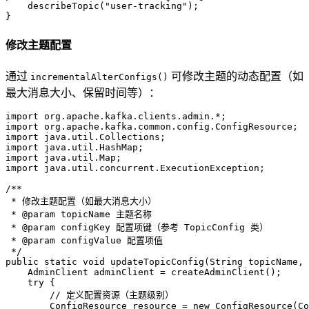
    describeTopic(
"user-tracking"
);

修改主题配置
通过
可修改主题的动态配置（如
incrementalAlterConfigs()
最大消息大小、保留时间等）：
import
import
import
import
import
import
 java.util.concurrent.ExecutionException;

/**
 * 修改主题配置（如最大消息大小）
 * 
@param
 topicName 主题名称
 * 
@param
 configKey 配置项键（参考 TopicConfig 类）
 * 
@param
 configValue 配置项值
 */
public
static
void
updateTopicConfig
(String topicName, 
AdminClient
adminClient
=
 createAdminClient();

try
 {

// 定义配置资源（主题级别）
ConfigResource
resource
=
new
ConfigResource
(Co