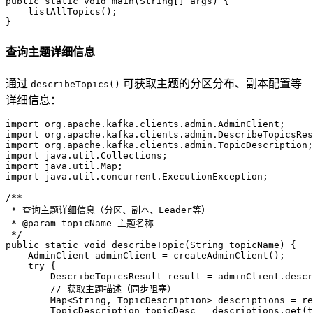
public
static
void
main
(String[] args)
 {

    listAllTopics();

查询主题详细信息
通过
可获取主题的分区分布、副本配置等
describeTopics()
详细信息：
import
import
import
import
import
import
 java.util.concurrent.ExecutionException;

/**
 * 查询主题详细信息（分区、副本、Leader等）
 * 
@param
 topicName 主题名称
 */
public
static
void
describeTopic
(String topicName)
 {

AdminClient
adminClient
=
 createAdminClient();

try
 {

DescribeTopicsResult
result
=
 adminClient.descr
// 获取主题描述（同步阻塞）
        Map<String, TopicDescription> descriptions = re
TopicDescription
topicDesc
=
 descriptions.get(t