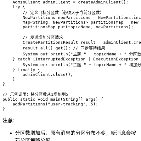
AdminClient
adminClient
=
 createAdminClient();

try
 {

// 定义目标分区数（必须大于当前分区数）
NewPartitions
newPartitions
=
 NewPartitions.inc
        Map<String, NewPartitions> partitionsMap = 
new
        partitionsMap.put(topicName, newPartitions);

// 发送增加分区请求
CreatePartitionsResult
result
=
 adminClient.cre
        result.all().get(); 
// 同步等待结果
        System.out.println(
"主题 "
 + topicName + 
" 分区
    } 
catch
 (InterruptedException | ExecutionException 
        System.err.println(
"主题 "
 + topicName + 
" 增加
    } 
finally
 {

        adminClient.close();

    }

}

// 示例调用：将分区数从3增加到5
public
static
void
main
(String[] args)
 {

    addPartitions(
"user-tracking"
, 
5
);

注意
：
分区数增加后，原有消息的分区分布不变，新消息会按
新分区策略分配。