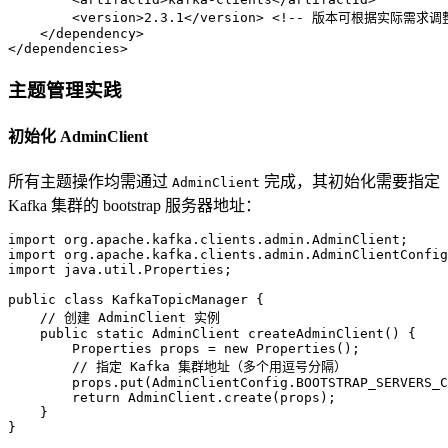
<
version
>
2.3.1
</
version
>
<!-- 版本可根据实际需求调整
</
dependency
>
</
dependencies
>
主题管理实践
初始化 AdminClient
所有主题操作均需通过
完成，其初始化需要指定
AdminClient
Kafka 集群的 bootstrap 服务器地址：
import
import
import
 java.util.Properties;

public
class
KafkaTopicManager
 {

// 创建 AdminClient 实例
public
static
 AdminClient 
createAdminClient
()
 {

Properties
props
=
new
Properties
();

// 指定 Kafka 集群地址（多个用逗号分隔）
        props.put(AdminClientConfig.BOOTSTRAP_SERVERS_C
return
 AdminClient.create(props);

    }

}