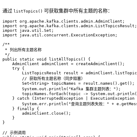
通过
可获取集群中所有主题的名称：
listTopics()
import
import
import
import
 java.util.concurrent.ExecutionException;

/**
 * 列出所有主题名称
 */
public
static
void
listAllTopics
()
 {

AdminClient
adminClient
=
 createAdminClient();

try
 {

ListTopicsResult
result
=
 adminClient.listTopic
// 获取所有主题名称（同步阻塞）
        Set<String> topicNames = result.names().get();

        System.out.println(
"Kafka 集群主题列表："
);

        topicNames.forEach(topic -> System.out.println(
    } 
catch
 (InterruptedException | ExecutionException 
        System.err.println(
"查询主题列表失败："
 + e.getMes
    } 
finally
 {

        adminClient.close();

    }

}

// 示例调用