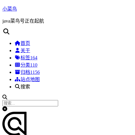
小菜鸟
java菜鸟号正在起航
首页
关于
标签
164
分类
110
归档
1156
站点地图
搜索