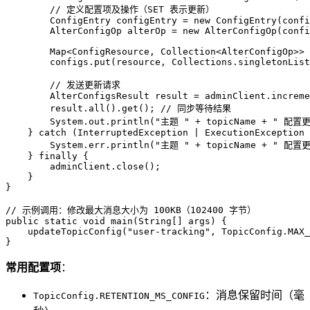
// 定义配置项及操作（SET 表示更新）
ConfigEntry
configEntry
=
new
ConfigEntry
(confi
AlterConfigOp
alterOp
=
new
AlterConfigOp
(confi
        Map<ConfigResource, Collection<AlterConfigOp>> 
        configs.put(resource, Collections.singletonList
// 发送更新请求
AlterConfigsResult
result
=
 adminClient.increme
        result.all().get(); 
// 同步等待结果
        System.out.println(
"主题 "
 + topicName + 
" 配置
    } 
catch
 (InterruptedException | ExecutionException 
        System.err.println(
"主题 "
 + topicName + 
" 配置
    } 
finally
 {

        adminClient.close();

    }

}

// 示例调用：修改最大消息大小为 100KB（102400 字节）
public
static
void
main
(String[] args)
 {

    updateTopicConfig(
"user-tracking"
, TopicConfig.MAX_
常用配置项
：
：消息保留时间（毫
TopicConfig.RETENTION_MS_CONFIG