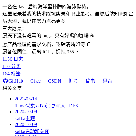
一名在 Java 后端海洋里扑腾的游泳健将。
这里记录着我的技术踩坑实录和职业思考。虽然后端知识如星
辰大海，我仍在努力点亮更多。
三大愿景：
愿天下没有难写的 bug，只有好喝的咖啡 ☕️
愿产品经理的需求文档，逻辑清晰如诗 📄
愿各位同仁，远离 ICU，拥抱 955 🫶
1156
日志
110
分类
164
标签
GitHub
Gitee
CSDN
掘金
简书
思否
相关文章
2021-03-14
flume采集kafka消息写入HDFS
2020-10-09
kafka主题
2020-10-09
kafka启动和关闭