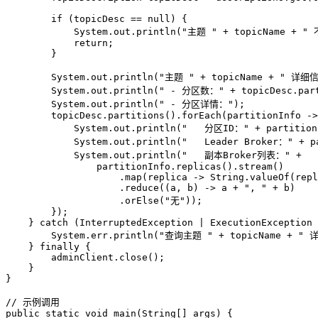
if
 (topicDesc == 
null
) {

            System.out.println(
"主题 "
 + topicName + 
" 
return
;

        }

        System.out.println(
"主题 "
 + topicName + 
" 详细
        System.out.println(
" - 分区数："
 + topicDesc.par
        System.out.println(
" - 分区详情："
);

        topicDesc.partitions().forEach(partitionInfo ->
            System.out.println(
"   分区ID："
 + partition
            System.out.println(
"   Leader Broker："
 + p
            System.out.println(
"   副本Broker列表："
 + 

                partitionInfo.replicas().stream()

                    .map(replica -> String.valueOf(repl
                    .reduce((a, b) -> a + 
", "
 + b)

                    .orElse(
"无"
));

        });

    } 
catch
 (InterruptedException | ExecutionException 
        System.err.println(
"查询主题 "
 + topicName + 
" 
    } 
finally
 {

        adminClient.close();

    }

}

// 示例调用
public
static
void
main
(String[] args)
 {
