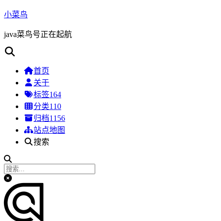
小菜鸟
java菜鸟号正在起航
首页
关于
标签
164
分类
110
归档
1156
站点地图
搜索