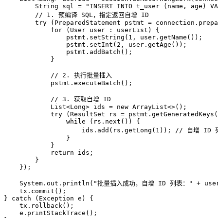
String
sql
=
"INSERT INTO t_user (name, age) VA
// 1. 预编译 SQL，指定返回自增 ID
try
 (
PreparedStatement
pstmt
=
 connection.prepa
for
 (User user : userList) {

                pstmt.setString(
1
, user.getName());

                pstmt.setInt(
2
, user.getAge());

                pstmt.addBatch();

            }

// 2. 执行批量插入
            pstmt.executeBatch();

// 3. 获取自增 ID
            List<Long> ids = 
new
ArrayList
<>();

try
 (
ResultSet
rs
=
 pstmt.getGeneratedKeys(
while
 (rs.next()) {

                    ids.add(rs.getLong(
1
)); 
// 自增 ID
                }

            }

return
 ids;

        }

    });

    System.out.println(
"批量插入成功，自增 ID 列表："
 + user
    tx.commit();

} 
catch
 (Exception e) {

    tx.rollback();

    e.printStackTrace();
