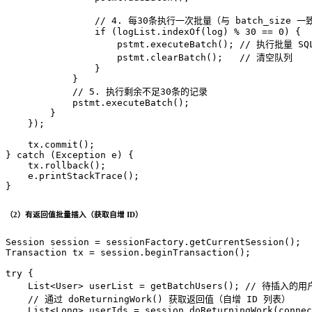
// 4. 每30条执行一次批量（与 batch_size 一
if
 (logList.indexOf(log) % 
30
 == 
0
) {

                    pstmt.executeBatch(); 
// 执行批量 SQ
                    pstmt.clearBatch();   
// 清空队列
                }

            }

// 5. 执行剩余不足30条的记录
            pstmt.executeBatch();

        }

    });

    tx.commit();

} 
catch
 (Exception e) {

    tx.rollback();

    e.printStackTrace();

}
（2）有返回值批量插入（获取自增 ID）
Session
session
=
Transaction
tx
=
 session.beginTransaction();

try
 {

    List<User> userList = getBatchUsers(); 
// 待插入的用
// 通过 doReturningWork() 获取返回值（自增 ID 列表）
    List<Long> userIds = session.doReturningWork(connec