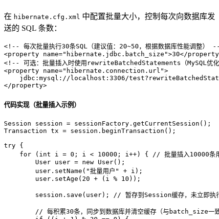
在
中配置批量大小，控制每次向数据库发
hibernate.cfg.xml
送的 SQL 条数：
<!-- 每次批量执行30条SQL（建议值：20~50，根据数据库性能调整） -
<
property
name
=
"hibernate.jdbc.batch_size"
>
30
</
property
<!-- 可选：批量插入时使用rewriteBatchedStatements（MySQ
<
property
name
=
"hibernate.connection.url"
>
</
property
>
代码实现（批量插入示例）
Session
session
=
Transaction
tx
=
 session.beginTransaction();

try
 {

for
 (
int
i
=
0
; i < 
10000
; i++) { 
// 批量插入10000
User
user
=
new
User
();

        user.setName(
"批量用户"
 + i);

        user.setAge(
20
 + (i % 
10
));

        session.save(user); 
// 暂存到Session缓存，未立即执
// 每积累30条，同步到数据库并清空缓存（与batch_size一