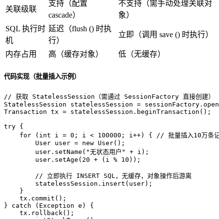
支持（配置
不支持（需手动处理关联对
关联级联
cascade）
象）
SQL 执行时
延迟（flush () 时执
立即（调用 save () 时执行）
机
行）
内存占用
高（缓存对象）
低（无缓存）
代码实现（批量插入示例）
// 获取 StatelessSession（需通过 SessionFactory 直接创建）
StatelessSession
statelessSession
=
Transaction
tx
=
 statelessSession.beginTransaction();

try
 {

for
 (
int
i
=
0
; i < 
100000
; i++) { 
// 批量插入10万条
User
user
=
new
User
();

        user.setName(
"无状态用户"
 + i);

        user.setAge(
20
 + (i % 
10
));

// 立即执行 INSERT SQL，无缓存，对象操作后游离
        statelessSession.insert(user); 

    }

    tx.commit();

} 
catch
 (Exception e) {

    tx.rollback();
