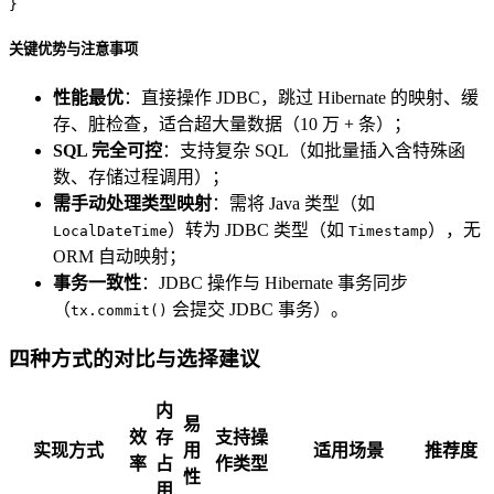
}
关键优势与注意事项
性能最优
：直接操作 JDBC，跳过 Hibernate 的映射、缓
存、脏检查，适合超大量数据（10 万 + 条）；
SQL 完全可控
：支持复杂 SQL（如批量插入含特殊函
数、存储过程调用）；
需手动处理类型映射
：需将 Java 类型（如
）转为 JDBC 类型（如
），无
LocalDateTime
Timestamp
ORM 自动映射；
事务一致性
：JDBC 操作与 Hibernate 事务同步
（
会提交 JDBC 事务）。
tx.commit()
四种方式的对比与选择建议
内
易
效
存
支持操
实现方式
用
适用场景
推荐度
率
占
作类型
性
用