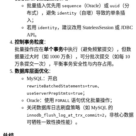
批量插入优先用
（Oracle）或
（分
sequence
uuid
布式），避免
（自增）导致的单条插
identity
入；
若用
，建议改用 StatelessSession 或 JDBC
identity
API。
控制事务粒度
：
批量操作应在
单个事务
中执行（避免频繁提交），但数
据量过大时（如 1000 万条），可分批次提交（如每 10
万条提交一次），平衡事务安全性与内存占用。
数据库层面优化
：
MySQL：开启
、
rewriteBatchedStatements=true
；
useServerPrepStmts=true
Oracle：使用
语句优化批量操作；
FORALL
关闭数据库日志刷盘策略（如 MySQL 的
，非核心数据
innodb_flush_log_at_trx_commit=2
可牺牲一致性换性能）。
总结