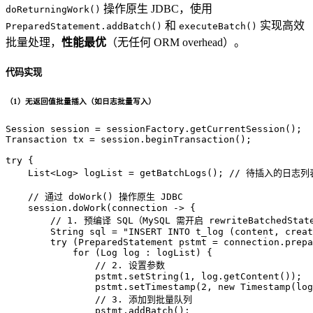
操作原生 JDBC，使用
doReturningWork()
和
实现高效
PreparedStatement.addBatch()
executeBatch()
批量处理，
性能最优
（无任何 ORM overhead）。
代码实现
（1）无返回值批量插入（如日志批量写入）
Session
session
=
Transaction
tx
=
 session.beginTransaction();

try
 {

    List<Log> logList = getBatchLogs(); 
// 待插入的日志列
// 通过 doWork() 操作原生 JDBC
    session.doWork(connection -> {

// 1. 预编译 SQL（MySQL 需开启 rewriteBatchedState
String
sql
=
"INSERT INTO t_log (content, creat
try
 (
PreparedStatement
pstmt
=
 connection.prepa
for
 (Log log : logList) {

// 2. 设置参数
                pstmt.setString(
1
, log.getContent());

                pstmt.setTimestamp(
2
, 
new
Timestamp
(log
// 3. 添加到批量队列
                pstmt.addBatch();
