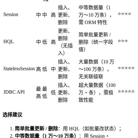
插入、
中等数据量（1
⭐⭐⭐⭐
Session
中
中
高
更新、
万～10 万条），
删除
需 ORM 特性
更新、
简单批量更新 /
删除
⭐⭐⭐
HQL
中
低
高
删除（统一字段
（无插
值）
入）
插入、
大量数据（10 万
⭐⭐⭐⭐⭐
StatelessSession
高
低
中
更新、
～100 万条），
删除
无关联级联
插入、
超大量数据（100
最
最
⭐⭐⭐⭐⭐
JDBC API
低
更新、
万 + 条），需极
高
低
删除
致性能
选择建议
简单批量更新 / 删除
：用 HQL（如批量改状态）；
中等数据量（1 万～10 万条）
：用 Session +