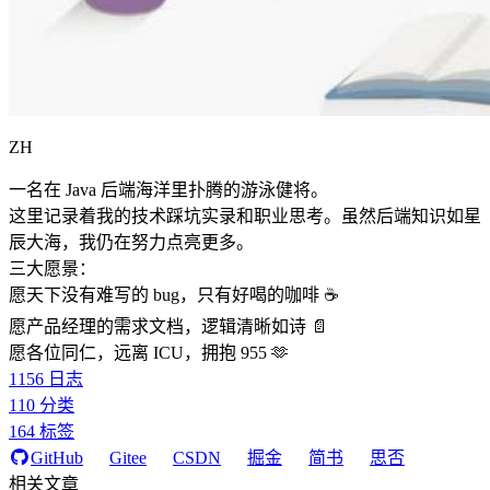
ZH
一名在 Java 后端海洋里扑腾的游泳健将。
这里记录着我的技术踩坑实录和职业思考。虽然后端知识如星
辰大海，我仍在努力点亮更多。
三大愿景：
愿天下没有难写的 bug，只有好喝的咖啡 ☕️
愿产品经理的需求文档，逻辑清晰如诗 📄
愿各位同仁，远离 ICU，拥抱 955 🫶
1156
日志
110
分类
164
标签
GitHub
Gitee
CSDN
掘金
简书
思否
相关文章