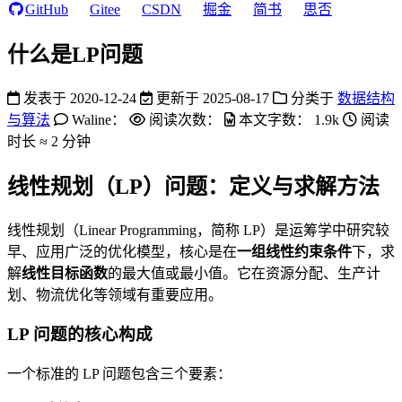
GitHub
Gitee
CSDN
掘金
简书
思否
什么是LP问题
发表于
2020-12-24
更新于
2025-08-17
分类于
数据结构
与算法
Waline：
阅读次数：
本文字数：
1.9k
阅读
时长 ≈
2 分钟
线性规划（LP）问题：定义与求解方法
线性规划（Linear Programming，简称 LP）是运筹学中研究较
早、应用广泛的优化模型，核心是在
一组线性约束条件
下，求
解
线性目标函数
的最大值或最小值。它在资源分配、生产计
划、物流优化等领域有重要应用。
LP 问题的核心构成
一个标准的 LP 问题包含三个要素：