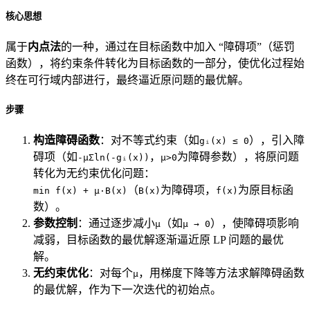
核心思想
属于
内点法
的一种，通过在目标函数中加入 “障碍项”（惩罚
函数），将约束条件转化为目标函数的一部分，使优化过程始
终在可行域内部进行，最终逼近原问题的最优解。
步骤
构造障碍函数
：对不等式约束（如
），引入障
gᵢ(x) ≤ 0
碍项（如
，
为障碍参数），将原问题
-μΣln(-gᵢ(x))
μ>0
转化为无约束优化问题：
（
为障碍项，
为原目标函
min f(x) + μ·B(x)
B(x)
f(x)
数）。
参数控制
：通过逐步减小
（如
），使障碍项影响
μ
μ → 0
减弱，目标函数的最优解逐渐逼近原 LP 问题的最优
解。
无约束优化
：对每个
，用梯度下降等方法求解障碍函数
μ
的最优解，作为下一次迭代的初始点。