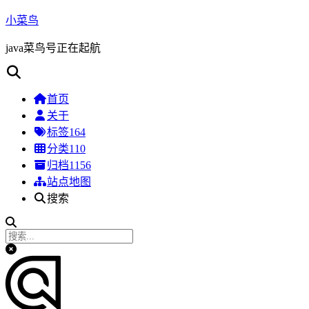
小菜鸟
java菜鸟号正在起航
首页
关于
标签
164
分类
110
归档
1156
站点地图
搜索