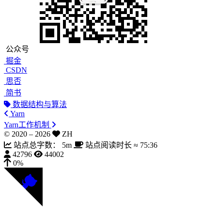
公众号
掘金
CSDN
思否
简书
数据结构与算法
Yarn
Yarn工作机制
© 2020 –
2026
ZH
站点总字数：
5m
站点阅读时长 ≈
75:36
42796
44002
0%