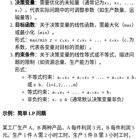
决策变量
：需要优化的未知量（通常记为
x₁, x₂, ...,
），代表实际问题中的可调整参数（如生产数量、运
xₙ
输量等）。
目标函数
：关于决策变量的线性函数，需最大化（
）
max
或最小化（
）。
min
形式：
（
为
max/min z = c₁x₁ + c₂x₂ + ... + cₙxₙ
cᵢ
系数，代表各变量对目标的贡献）。
约束条件
：关于决策变量的线性等式或不等式，描述问
题的限制（如资源总量、生产能力等）。
形式：
不等式约束：
aᵢ₁x₁ + aᵢ₂x₂ + ... + aᵢₙxₙ ≤ bᵢ
或
（
）
≥ bᵢ
i=1,2,...,m
等式约束：
aᵢ₁x₁ + ... + aᵢₙxₙ = bᵢ
非负约束：
（通常默认决策变量非负）
xᵢ ≥ 0
示例：简单 LP 问题
某工厂生产 A、B 两种产品，A 每件利润 3 元，B 每件利润 5
元。生产 1 件 A 需 2 小时工时，生产 1 件 B 需 3 小时工时，