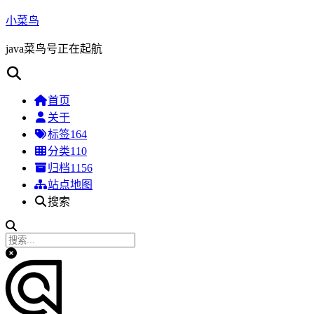
小菜鸟
java菜鸟号正在起航
首页
关于
标签
164
分类
110
归档
1156
站点地图
搜索