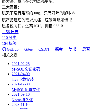
辰大海，我仍在努力点亮更多。
三大愿景：
愿天下没有难写的 bug，只有好喝的咖啡 ☕️
愿产品经理的需求文档，逻辑清晰如诗 📄
愿各位同仁，远离 ICU，拥抱 955 🫶
1156
日志
110
分类
164
标签
GitHub
Gitee
CSDN
掘金
简书
思否
相关文章
2021-02-28
MySQL忘记密码
2021-04-09
hive下载安装
2021-12-30
MySQL配置文件
2021-09-10
Nacos持久化
2023-11-10