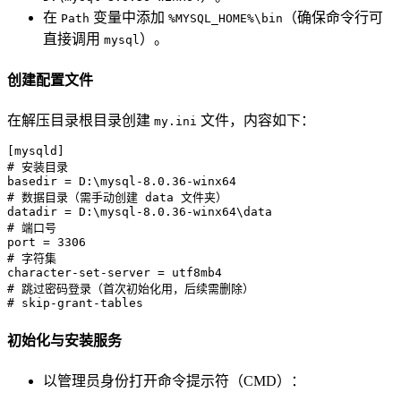
在
变量中添加
（确保命令行可
Path
%MYSQL_HOME%\bin
直接调用
）。
mysql
创建配置文件
在解压目录根目录创建
文件，内容如下：
my.ini
[mysqld]
# 安装目录
basedir
 = D:\mysql-
8.0
.
36
# 数据目录（需手动创建 data 文件夹）
datadir
 = D:\mysql-
8.0
.
36
# 端口号
port
 = 
3306
# 字符集
character-set-server
# 跳过密码登录（首次初始化用，后续需删除）
# skip-grant-tables
初始化与安装服务
以管理员身份打开命令提示符（CMD）：