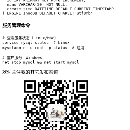
  id 
INT
PRIMARY KEY
 AUTO_INCREMENT,

  name 
VARCHAR
(
50
) 
NOT NULL
,

  create_time DATETIME 
DEFAULT
CURRENT_TIMESTAMP
) ENGINE
=
InnoDB 
DEFAULT
 CHARSET
=
utf8mb4;
服务管理命令
# 
查看服务状态（Linux/Mac）
service mysql status  # Linux

# 
重启服务（Windows）
net stop mysql && net start mysql
欢迎关注我的其它发布渠道