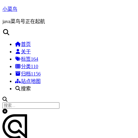
小菜鸟
java菜鸟号正在起航
首页
关于
标签
164
分类
110
归档
1156
站点地图
搜索