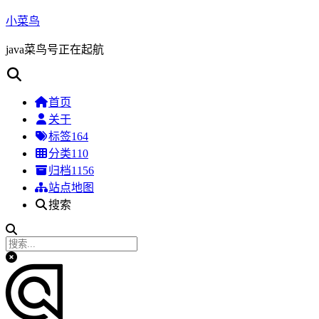
小菜鸟
java菜鸟号正在起航
首页
关于
标签
164
分类
110
归档
1156
站点地图
搜索