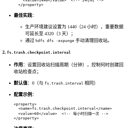
<
value
>
1440
</
value
>
<!-- 24小时 -->
</
property
>
最佳实践
：
生产环境建议设置为 1440（24 小时），重要数据
可延长至 4320（3 天）；
通过
手动清理回收站。
hdfs dfs -expunge
2.
fs.trash.checkpoint.interval
作用
：设置回收站扫描周期（分钟），控制何时创建回
收站检查点；
默认值
：0（与
相同）
fs.trash.interval
配置示例
：
<
property
>
<
name
>
fs.trash.checkpoint.interval
</
name
>
<
value
>
60
</
value
>
<!-- 每小时扫描一次 -->
</
property
>