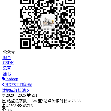
公众号
掘金
CSDN
思否
简书
hadoop
HDFS工作流程
数据库连接池
© 2020 –
2026
ZH
站点总字数：
5m
站点阅读时长 ≈
75:36
42508
43713
0%