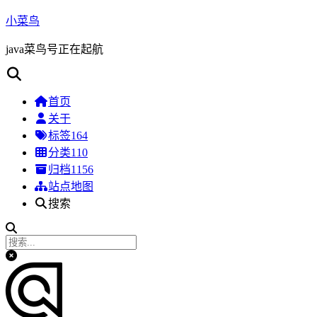
小菜鸟
java菜鸟号正在起航
首页
关于
标签
164
分类
110
归档
1156
站点地图
搜索