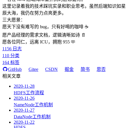
这里记录着我的技术踩坑实录和职业思考。虽然后端知识如星
辰大海，我仍在努力点亮更多。
三大愿景：
愿天下没有难写的 bug，只有好喝的咖啡 ☕️
愿产品经理的需求文档，逻辑清晰如诗 📄
愿各位同仁，远离 ICU，拥抱 955 🫶
1156
日志
110
分类
164
标签
GitHub
Gitee
CSDN
掘金
简书
思否
相关文章
2020-11-28
HDFS工作流程
2020-11-26
NameNode工作机制
2020-11-27
DataNode工作机制
2020-11-22
HDFS