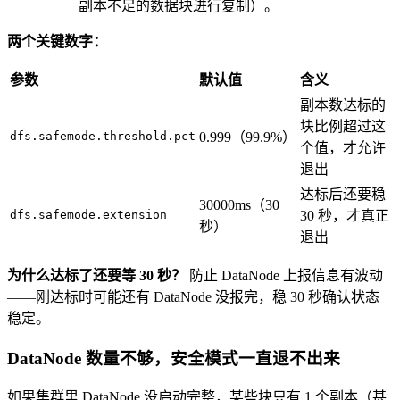
副本不足的数据块进行复制）。
两个关键数字：
参数
默认值
含义
副本数达标的
块比例超过这
dfs.safemode.threshold.pct
0.999（99.9%）
个值，才允许
退出
达标后还要稳
30000ms（30
dfs.safemode.extension
30 秒，才真正
秒）
退出
为什么达标了还要等 30 秒？
防止 DataNode 上报信息有波动
——刚达标时可能还有 DataNode 没报完，稳 30 秒确认状态
稳定。
DataNode 数量不够，安全模式一直退不出来
如果集群里 DataNode 没启动完整，某些块只有 1 个副本（甚