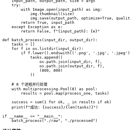
    input_path, output_path, size = args

try
:

with
 Image.
open
(input_path) 
as
 img:

            img.thumbnail(size)

            img.save(output_path, optimize=
True
, qualit
return
True
, input_path

except
 Exception 
as
 e:

return
False
, 
f"
{input_path}
: 
{e}
"
def
batch_process
(
input_dir, output_dir
):

    tasks = []

for
 f 
in
 os.listdir(input_dir):

if
 f.lower().endswith((
'.png'
, 
'.jpg'
, 
'.jpeg'
)
            tasks.append((

                os.path.join(input_dir, f),

                os.path.join(output_dir, f),

                (
800
, 
800
)

            ))

# 8 个进程并行处理
with
 multiprocessing.Pool(
8
) 
as
 pool:

        results = pool.
map
(process_one, tasks)

    success = 
sum
(
1
for
 ok, _ 
in
 results 
if
 ok)

print
(
f"成功: 
{success}
/
{
len
(tasks)}
"
)

if
 __name__ == 
"__main__"
:

    batch_process(
"./raw"
, 
"./processed"
)