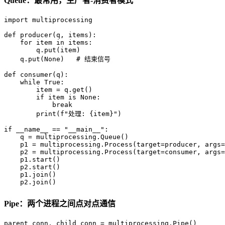
Queue：最常用，生产者-消费者模式
import
 multiprocessing

def
producer
(
q, items
):

for
 item 
in
 items:

        q.put(item)

    q.put(
None
)   
# 结束信号
def
consumer
(
q
):

while
True
:

        item = q.get()

if
 item 
is
None
:

break
print
(
f"处理: 
{item}
"
)

if
 __name__ == 
"__main__"
:

    q = multiprocessing.Queue()

    p1 = multiprocessing.Process(target=producer, args=
    p2 = multiprocessing.Process(target=consumer, args=
    p1.start()

    p2.start()

    p1.join()

    p2.join()
Pipe：两个进程之间点对点通信