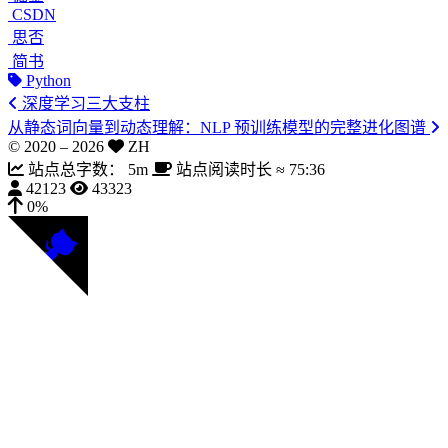
CSDN
思否
简书
Python
深度学习三大支柱
从静态词向量到动态理解：NLP 预训练模型的完整进化图谱
© 2020 –
2026
ZH
站点总字数：
5m
站点阅读时长 ≈
75:36
42123
43323
0%