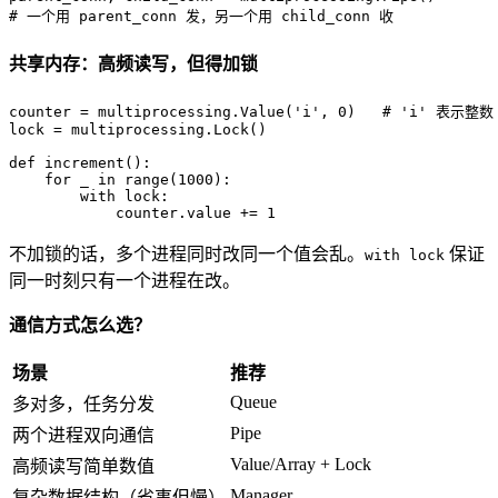
# 一个用 parent_conn 发，另一个用 child_conn 收
共享内存：高频读写，但得加锁
counter = multiprocessing.Value(
'i'
, 
0
)   
# 'i' 表示整数
lock = multiprocessing.Lock()

def
increment
():

for
 _ 
in
range
(
1000
):

with
 lock:

            counter.value += 
1
不加锁的话，多个进程同时改同一个值会乱。
保证
with lock
同一时刻只有一个进程在改。
通信方式怎么选？
场景
推荐
Queue
多对多，任务分发
Pipe
两个进程双向通信
Value/Array + Lock
高频读写简单数值
Manager
复杂数据结构（省事但慢）