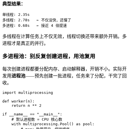
典型结果：
单线程: 2.35s
多线程: 2.78s   ← 不仅没快，还慢了
多进程: 0.68s   ← 接近 4 倍提速
多线程在计算任务上不仅无效，线程切换还带来额外开销。多
进程才是真正的并行。
多进程池：别反复创建进程，用池复用
每次创建进程都要分配内存、启动解释器，开销不小。实际开
发用
进程池
——预先创建一批进程，任务来了分配，干完了回
收。
import
 multiprocessing

def
worker
(
n
):

return
 n ** 
2
if
 __name__ == 
"__main__"
:

# 默认进程数 = CPU 核心数
with
 multiprocessing.Pool() 
as
 pool:
