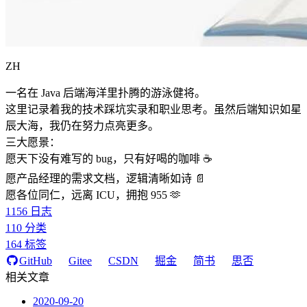
ZH
一名在 Java 后端海洋里扑腾的游泳健将。
这里记录着我的技术踩坑实录和职业思考。虽然后端知识如星
辰大海，我仍在努力点亮更多。
三大愿景：
愿天下没有难写的 bug，只有好喝的咖啡 ☕️
愿产品经理的需求文档，逻辑清晰如诗 📄
愿各位同仁，远离 ICU，拥抱 955 🫶
1156
日志
110
分类
164
标签
GitHub
Gitee
CSDN
掘金
简书
思否
相关文章
2020-09-20