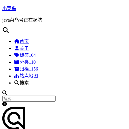
小菜鸟
java菜鸟号正在起航
首页
关于
标签
164
分类
110
归档
1156
站点地图
搜索