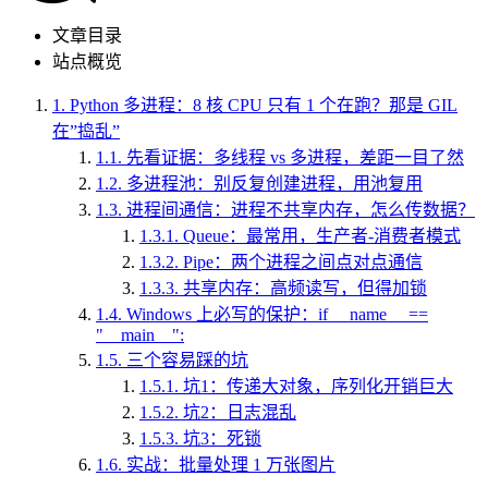
文章目录
站点概览
1.
Python 多进程：8 核 CPU 只有 1 个在跑？那是 GIL
在”捣乱”
1.1.
先看证据：多线程 vs 多进程，差距一目了然
1.2.
多进程池：别反复创建进程，用池复用
1.3.
进程间通信：进程不共享内存，怎么传数据？
1.3.1.
Queue：最常用，生产者-消费者模式
1.3.2.
Pipe：两个进程之间点对点通信
1.3.3.
共享内存：高频读写，但得加锁
1.4.
Windows 上必写的保护：if __name__ ==
"__main__":
1.5.
三个容易踩的坑
1.5.1.
坑1：传递大对象，序列化开销巨大
1.5.2.
坑2：日志混乱
1.5.3.
坑3：死锁
1.6.
实战：批量处理 1 万张图片