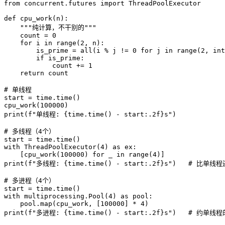
from
 concurrent.futures 
import
 ThreadPoolExecutor

def
cpu_work
(
n
):

"""纯计算，不干别的"""
    count = 
0
for
 i 
in
range
(
2
, n):

        is_prime = 
all
(i % j != 
0
for
 j 
in
range
(
2
, 
int
if
 is_prime:

            count += 
1
return
 count

# 单线程
start = time.time()

cpu_work(
100000
print
(
f"单线程: 
{time.time() - start:
.2
f}
s"
)

# 多线程（4个）
with
 ThreadPoolExecutor(
4
) 
as
 ex:

    [cpu_work(
100000
) 
for
 _ 
in
range
(
4
print
(
f"多线程: 
{time.time() - start:
.2
f}
s"
)   
# 比单线程
# 多进程（4个）
with
 multiprocessing.Pool(
4
) 
as
 pool:

    pool.
map
(cpu_work, [
100000
] * 
4
print
(
f"多进程: 
{time.time() - start:
.2
f}
s"
)   
# 约单线程的