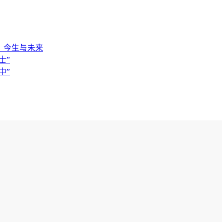
世、今生与未来
士”
中”