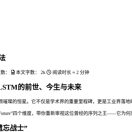
法
次数：
本文字数：
2k
阅读时长 ≈
2 分钟
LSTM的前世、今生与未来
颗璀璨的恒星。它不仅是学术界的重要里程碑，更是工业界落地时
ow、Future”四个维度，带你重新审视这位曾经的序列之王——
遗忘战士”