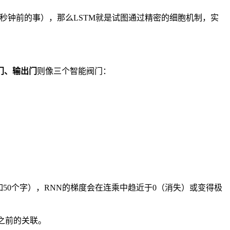
只能记住几秒钟前的事），那么LSTM就是试图通过精密的细胞机制，实
门、输出门
则像三个智能阀门：
50个字），RNN的梯度会在连乘中趋近于0（消失）或变得极
之前的关联。