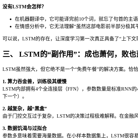
没有LSTM会怎样？
在机器翻译中，它可能译完前10个词，就忘了句首的主
在情感分析中，它无法理解“虽然这部电影前半部分极其
可以说，LSTM的存在，让深度学习第一次真正具备了“上下文
三、 LSTM的“副作用”：成也萧何，败
LSTM虽然强大，但它绝不是一个“免费午餐”的解决方案。恰恰相
1. 算力吞金兽，训练极其缓慢
LSTM内部拥有4个全连接层（FFN），参数数量是标准RN
下一个）。
2. 越复杂，越“黑盒”
由于门控交互过于复杂，LSTM的决策过程极难解释。在金融
3. 数据饥渴与过拟合
参数多意味着需要海量数据。在小样本数据集上，LSTM很容