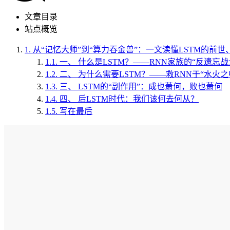
文章目录
站点概览
1.
从“记忆大师”到“算力吞金兽”：一文读懂LSTM的前
1.1.
一、 什么是LSTM？——RNN家族的“反遗忘战
1.2.
二、 为什么需要LSTM？——救RNN于“水火之
1.3.
三、 LSTM的“副作用”：成也萧何，败也萧何
1.4.
四、 后LSTM时代：我们该何去何从？
1.5.
写在最后