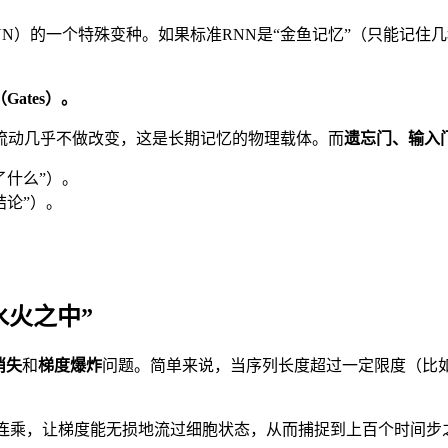
环神经网络（RNN）的一个特殊变种。如果标准RNN是“金鱼记忆”（
Gates）。
流动几乎不做改变，这是长期记忆的物理载体。而
遗忘门、输入
了什么”）。
结论”）。
水火之中”
消失
和
梯度爆炸
问题。简单来说，当序列长度超过一定限度（比如
连乘，让梯度能无损地流过细胞状态，从而捕捉到上百个时间步