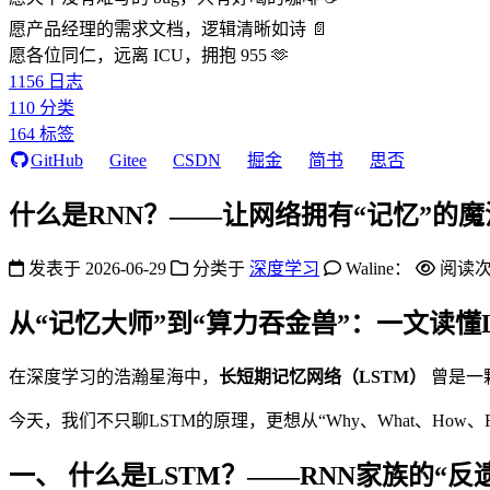
愿产品经理的需求文档，逻辑清晰如诗 📄
愿各位同仁，远离 ICU，拥抱 955 🫶
1156
日志
110
分类
164
标签
GitHub
Gitee
CSDN
掘金
简书
思否
什么是RNN？——让网络拥有“记忆”的魔
发表于
2026-06-29
分类于
深度学习
Waline：
阅读
从“记忆大师”到“算力吞金兽”：一文读懂
在深度学习的浩瀚星海中，
长短期记忆网络（LSTM）
曾是一
今天，我们不只聊LSTM的原理，更想从“Why、What、H
一、 什么是LSTM？——RNN家族的“反