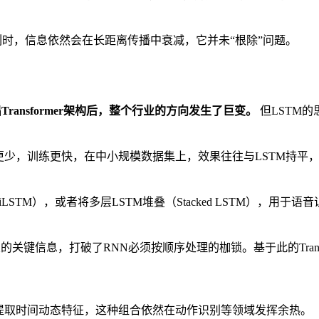
列时，信息依然会在长距离传播中衰减，它并未“根除”问题。
e提出Transformer架构后，整个行业的方向发生了巨变。
但LSTM
更少，训练更快，在中小规模数据集上，效果往往与LSTM持平，
STM），或者将多层LSTM堆叠（Stacked LSTM），用于
置的关键信息，打破了RNN必须按顺序处理的枷锁。基于此的Transf
M提取时间动态特征，这种组合依然在动作识别等领域发挥余热。