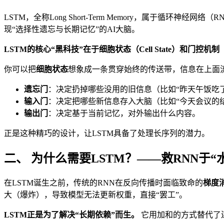
LSTM，全称Long Short-Term Memory，属于循
现“选择性遗忘与长期记忆”的AI大脑。
LSTM的核心“黑科技”在于细胞状态（Cell State）和门控机制（
你可以把
细胞状态
想象成一条贯穿始终的传送带，信息在上面
遗忘门
：决定扔掉哪些没用的旧信息（比如“昨天午饭吃
输入门
：决定把哪些新信息存入大脑（比如“今天会议的
输出门
：决定基于当前记忆，对外输出什么内容。
正是这种精巧的设计，让LSTM具备了处理长序列的潜力。
二、 为什么需要LSTM？——救RNN于“
在LSTM诞生之前，传统的RNN在反向传播时面临致命的
梯度
大（爆炸），导致模型无法更新权重，直接“罢工”。
LSTM正是为了解决“长期依赖”而生。
它用加和的方式替代了