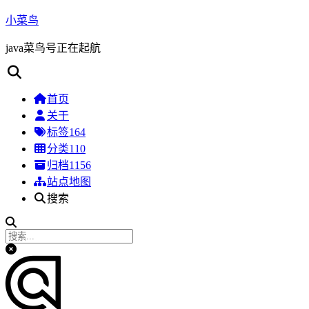
小菜鸟
java菜鸟号正在起航
首页
关于
标签
164
分类
110
归档
1156
站点地图
搜索