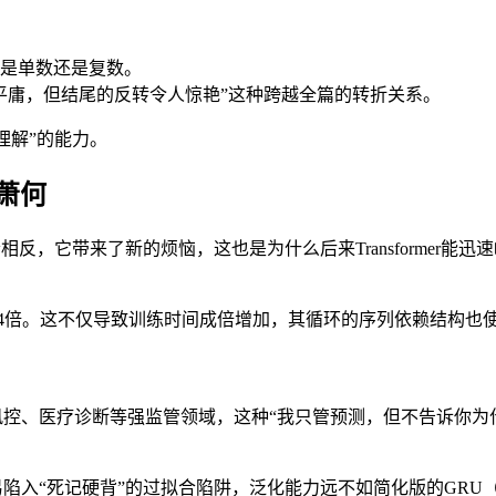
语是单数还是复数。
平庸，但结尾的反转令人惊艳”这种跨越全篇的转折关系。
理解”的能力。
也萧何
反，它带来了新的烦恼，这也是为什么后来Transformer能迅
N的4倍。这不仅导致训练时间成倍增加，其循环的序列依赖结构也
风控、医疗诊断等强监管领域，这种“我只管预测，但不告诉你为
易陷入“死记硬背”的过拟合陷阱，泛化能力远不如简化版的GRU