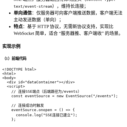
），维持长连接；
text/event-stream
单向通信
：仅服务器可向客户端推送数据，客户端无法
主动发送数据（单向）；
特点
：基于 HTTP 协议，无需新协议支持，实现比
WebSocket 简单，适合 “服务器推、客户端收” 的场景。
实现示例
（1）前端代码
<!DOCTYPE 
html
>
<
html
>
<
body
>
<
div
id
=
"dataContainer"
>
</
div
>
<
script
>
// 连接SSE端点（后端路径为/events）
const
 eventSource = 
new
EventSource
(
"/events"
);
// 连接成功时触发
    eventSource.
onopen
 = 
() =>
 {
console
.
log
(
"SSE连接已建立"
);
    };