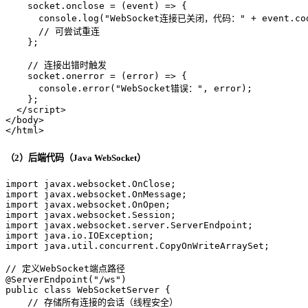
    socket.
onclose
 = 
(
event
) =>
 {
console
.
log
(
"WebSocket连接已关闭，代码："
 + event.
co
// 可尝试重连
    };
// 连接出错时触发
    socket.
onerror
 = 
(
error
) =>
 {
console
.
error
(
"WebSocket错误："
, error);
    };
</
script
>
</
body
>
</
html
>
（2）后端代码（Java WebSocket）
import
import
import
import
import
import
import
 java.util.concurrent.CopyOnWriteArraySet;

// 定义WebSocket端点路径
@ServerEndpoint("/ws")
public
class
WebSocketServer
 {

// 存储所有连接的会话（线程安全）