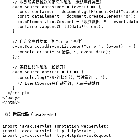
// 收到服务器推送的消息时触发（默认事件类型）
    eventSource.
onmessage
 = 
(
event
) =>
 {
const
 container = 
document
.
getElementById
(
"dataCo
const
 dataElement = 
document
.
createElement
(
"p"
);
      dataElement.
textContent
 = 
"收到数据："
 + event.
dat
      container.
appendChild
(dataElement);
    };
// 自定义事件类型（如"error"事件）
    eventSource.
addEventListener
(
"error"
, 
(
event
) =>
 {
console
.
error
(
"SSE错误："
, event.
data
);
    });
// 连接出错时触发（如断开）
    eventSource.
onerror
 = 
() =>
 {
console
.
log
(
"SSE连接出错，尝试重连..."
);
// EventSource会自动重连，无需手动处理
    };
</
script
>
</
body
>
</
html
>
（2）后端代码（Java Servlet）
import
import
import