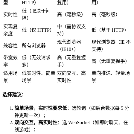
型
HTTP）
复用）
用）
低（取决于间
实时性
高（毫秒级）
高（毫秒级）
隔）
实现复
中（需协议支
低（仅 HTTP）
低（基于 HTTP）
杂度
持）
现代浏览器
现代浏览器（IE 不
兼容性
所有浏览器
（IE10+）
支持）
带宽效
低（无效请求
高（无重复握
高（无重复握手）
率
多）
手）
适用场
低实时性、简单
双向交互、高
单向推送、轻量场
景
场景
实时性
景
选择建议：
简单场景，实时性要求低
：选轮询（如后台数据每 5 分
钟更新一次）；
双向交互，高实时性
：选 WebSocket（如即时聊天、在
线游戏）；