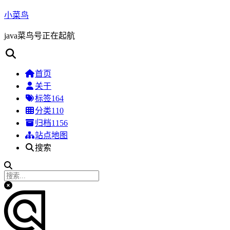
小菜鸟
java菜鸟号正在起航
首页
关于
标签
164
分类
110
归档
1156
站点地图
搜索