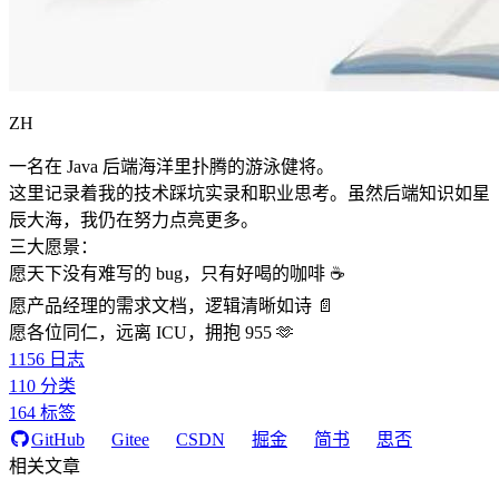
ZH
一名在 Java 后端海洋里扑腾的游泳健将。
这里记录着我的技术踩坑实录和职业思考。虽然后端知识如星
辰大海，我仍在努力点亮更多。
三大愿景：
愿天下没有难写的 bug，只有好喝的咖啡 ☕️
愿产品经理的需求文档，逻辑清晰如诗 📄
愿各位同仁，远离 ICU，拥抱 955 🫶
1156
日志
110
分类
164
标签
GitHub
Gitee
CSDN
掘金
简书
思否
相关文章