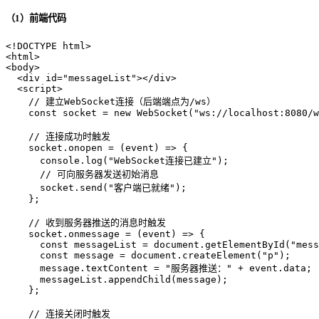
（1）前端代码
<!DOCTYPE 
html
>
<
html
>
<
body
>
<
div
id
=
"messageList"
>
</
div
>
<
script
>
// 建立WebSocket连接（后端端点为/ws）
const
 socket = 
new
WebSocket
(
"ws://localhost:8080/w
// 连接成功时触发
    socket.
onopen
 = 
(
event
) =>
 {
console
.
log
(
"WebSocket连接已建立"
);
// 可向服务器发送初始消息
      socket.
send
(
"客户端已就绪"
);
    };
// 收到服务器推送的消息时触发
    socket.
onmessage
 = 
(
event
) =>
 {
const
 messageList = 
document
.
getElementById
(
"mess
const
 message = 
document
.
createElement
(
"p"
);
      message.
textContent
 = 
"服务器推送："
 + event.
data
;
      messageList.
appendChild
(message);
    };
// 连接关闭时触发