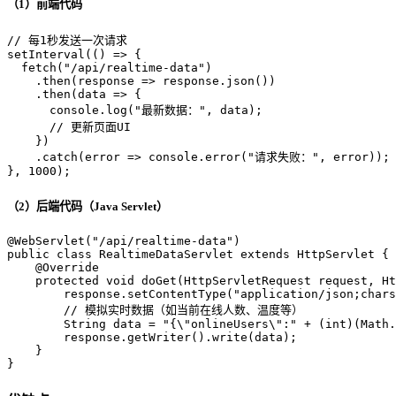
（1）前端代码
// 每1秒发送一次请求
setInterval
(
() =>
 {

fetch
(
"/api/realtime-data"
)

    .
then
(
response
 =>
 response.
json
())

    .
then
(
data
 =>
 {

console
.
log
(
"最新数据："
, data);

// 更新页面UI
    })

    .
catch
(
error
 =>
console
.
error
(
"请求失败："
, error));

}, 
1000
);
（2）后端代码（Java Servlet）
@WebServlet("/api/realtime-data")
public
class
RealtimeDataServlet
extends
HttpServlet
 {

@Override
protected
void
doGet
(HttpServletRequest request, H
        response.setContentType(
"application/json;chars
// 模拟实时数据（如当前在线人数、温度等）
String
data
=
"{\"onlineUsers\":"
 + (
int
)(Math.
        response.getWriter().write(data);

    }

}