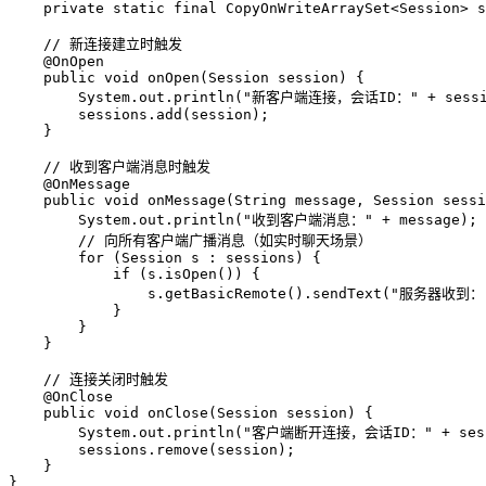
private
static
final
 CopyOnWriteArraySet<Session> s
// 新连接建立时触发
@OnOpen
public
void
onOpen
(Session session)
 {

        System.out.println(
"新客户端连接，会话ID："
 + sessi
        sessions.add(session);

    }

// 收到客户端消息时触发
@OnMessage
public
void
onMessage
(String message, Session sessi
        System.out.println(
"收到客户端消息："
 + message);

// 向所有客户端广播消息（如实时聊天场景）
for
 (Session s : sessions) {

if
 (s.isOpen()) {

                s.getBasicRemote().sendText(
"服务器收到：
            }

        }

    }

// 连接关闭时触发
@OnClose
public
void
onClose
(Session session)
 {

        System.out.println(
"客户端断开连接，会话ID："
 + ses
        sessions.remove(session);

    }

}