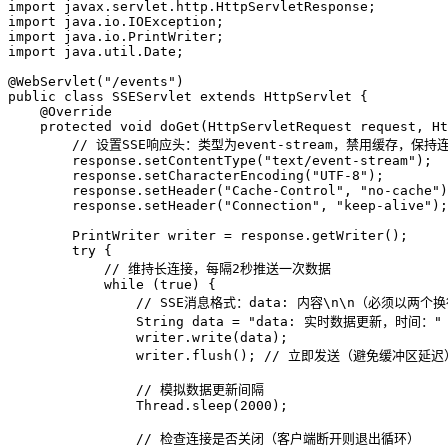
import
import
import
import
 java.util.Date;

@WebServlet("/events")
public
class
SSEServlet
extends
HttpServlet
 {

@Override
protected
void
doGet
(HttpServletRequest request, H
// 设置SSE响应头：类型为event-stream，禁用缓存，保持
        response.setContentType(
"text/event-stream"
);

        response.setCharacterEncoding(
"UTF-8"
);

        response.setHeader(
"Cache-Control"
, 
"no-cache"
)
        response.setHeader(
"Connection"
, 
"keep-alive"
);

PrintWriter
writer
=
 response.getWriter();

try
 {

// 维持长连接，每隔2秒推送一次数据
while
 (
true
) {

// SSE消息格式：data: 内容\n\n（必须以两个
String
data
=
"data: 实时数据更新，时间："
                writer.write(data);

                writer.flush(); 
// 立即发送（避免缓冲区延迟
// 模拟数据更新间隔
                Thread.sleep(
2000
);

// 检查连接是否关闭（客户端断开则退出循环）