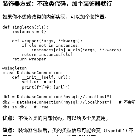
装饰器方式：不改类代码，加个装饰器就行
如果你不想修改类的内部实现，可以加个装饰器。
def
singleton
(
cls
):

    instances = {}

def
wrapper
(
*args, **kwargs
):

if
 cls 
not
in
 instances:

            instances[cls] = cls(*args, **kwargs)

return
 instances[cls]

return
 wrapper

@singleton
class
DatabaseConnection
:

def
__init__
(
self, url
):

self
.url = url

print
(
f"连接：
{url}
"
)

db1 = DatabaseConnection(
"mysql://localhost"
)

db2 = DatabaseConnection(
"mysql://localhost"
)   
# 不会
db1 
is
 db2   
# True
优点：
不侵入类的内部代码，可以给多个类复用。
缺点：
装饰器包装后，类的类型信息可能会变（
不
type(db1)