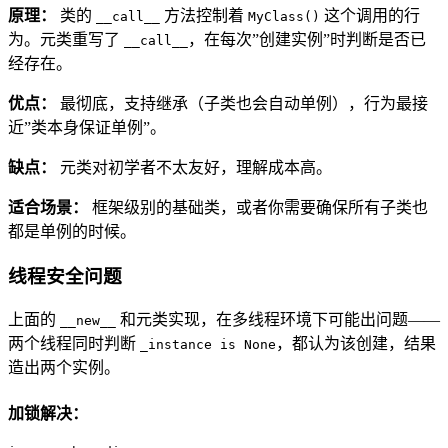
原理：
类的
方法控制着
这个调用的行
__call__
MyClass()
为。元类重写了
，在每次”创建实例”时判断是否已
__call__
经存在。
优点：
最彻底，支持继承（子类也会自动单例），行为最接
近”类本身保证单例”。
缺点：
元类对初学者不太友好，理解成本高。
适合场景：
框架级别的基础类，或者你需要确保所有子类也
都是单例的时候。
线程安全问题
上面的
和元类实现，在多线程环境下可能出问题——
__new__
两个线程同时判断
，都认为该创建，结果
_instance is None
造出两个实例。
加锁解决：