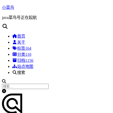
小菜鸟
java菜鸟号正在起航
首页
关于
标签
164
分类
110
归档
1156
站点地图
搜索