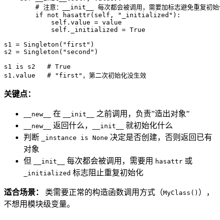
# 注意：__init__ 每次都会被调用，需要加标志避免重复初始
if
not
hasattr
(
self
, 
"_initialized"
):

self
.value = value

self
._initialized = 
True
s1 = Singleton(
"first"
)

s2 = Singleton(
"second"
)

s1 
is
 s2   
# True
s1.value   
# "first"，第二次初始化没生效
关键点：
在
之前调用，负责”造出对象”
__new__
__init__
返回什么，
就初始化什么
__new__
__init__
判断
决定是否创建，否则返回已有
_instance is None
对象
但
每次都会被调用，需要用
或
__init__
hasattr
标志阻止重复初始化
_initialized
适合场景：
类需要正常的构造函数调用方式（
），
MyClass()
不想用模块级变量。