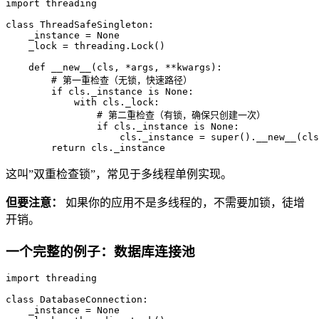
import
 threading

class
ThreadSafeSingleton
:

    _instance = 
None
    _lock = threading.Lock()

def
__new__
(
cls, *args, **kwargs
):

# 第一重检查（无锁，快速路径）
if
 cls._instance 
is
None
:

with
 cls._lock:

# 第二重检查（有锁，确保只创建一次）
if
 cls._instance 
is
None
:

                    cls._instance = 
super
().__new__(cls
return
 cls._instance
这叫”双重检查锁”，常见于多线程单例实现。
但要注意：
如果你的应用不是多线程的，不需要加锁，徒增
开销。
一个完整的例子：数据库连接池
import
 threading

class
DatabaseConnection
:

    _instance = 
None