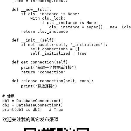
    _lock = threading.Lock()

def
__new__
(
cls
):

if
 cls._instance 
is
None
:

with
 cls._lock:

if
 cls._instance 
is
None
:

                    cls._instance = 
super
().__new__(cls
return
 cls._instance

def
__init__
(
self
):

if
not
hasattr
(
self
, 
"_initialized"
):

self
.connections = []

self
._initialized = 
True
def
get_connection
(
self
):

print
(
"获取一个数据库连接"
)

return
"connection"
def
release_connection
(
self, conn
):

print
(
"释放连接"
)

# 使用
db1 = DatabaseConnection()

print
(db1 
is
 db2)   
# True
欢迎关注我的其它发布渠道