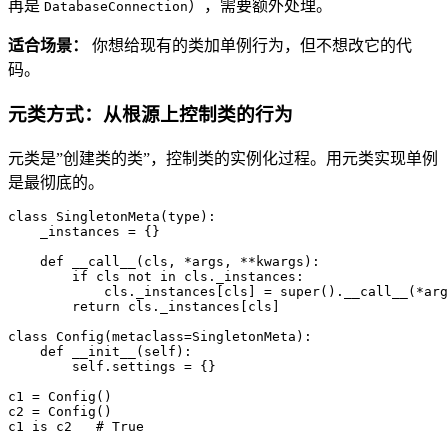
再是
），需要额外处理。
DatabaseConnection
适合场景：
你想给现有的类加单例行为，但不想改它的代
码。
元类方式：从根源上控制类的行为
元类是”创建类的类”，控制类的实例化过程。用元类实现单例
是最彻底的。
class
SingletonMeta
(
type
):

    _instances = {}

def
__call__
(
cls, *args, **kwargs
):

if
 cls 
not
in
 cls._instances:

            cls._instances[cls] = 
super
().__call__(*arg
return
 cls._instances[cls]

class
Config
(metaclass=SingletonMeta):

def
__init__
(
self
):

self
.settings = {}

c1 = Config()

c2 = Config()

c1 
is
 c2   
# True