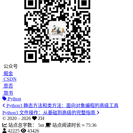
公众号
掘金
CSDN
思否
简书
Python
Python3 静态方法和类方法：面向对象编程的高级工具
Python3 文件操作：从基础到高级的完整指南
© 2020 –
2026
ZH
站点总字数：
5m
站点阅读时长 ≈
75:36
42225
43426