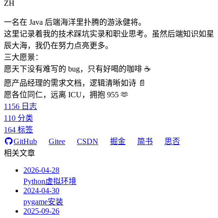
ZH
一名在 Java 后端海洋里扑腾的游泳健将。
这里记录着我的技术踩坑实录和职业思考。虽然后端知识如星
辰大海，我仍在努力点亮更多。
三大愿景：
愿天下没有难写的 bug，只有好喝的咖啡 ☕️
愿产品经理的需求文档，逻辑清晰如诗 📄
愿各位同仁，远离 ICU，拥抱 955 🫶
1156
日志
110
分类
164
标签
GitHub
Gitee
CSDN
掘金
简书
思否
相关文章
2026-04-28
Python虚拟环境
2024-04-30
pygame安装
2025-09-26