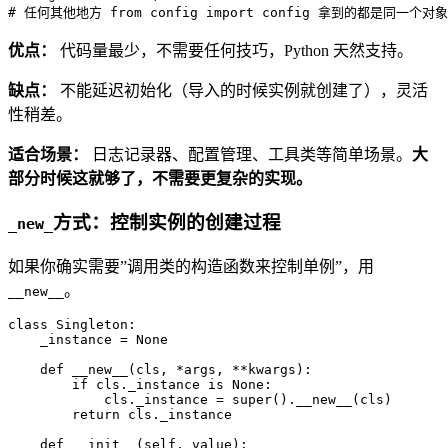
# 任何其他地方 from config import config 拿到的都是同一个对象
优点：
代码量最少，不需要任何技巧，Python 天然支持。
缺点：
不能延迟初始化（导入的时候实例就创建了），灵活
性稍差。
适合场景：
日志记录器、配置管理、工具类等简单场景。
大
部分时候这就够了，不需要更复杂的实现。
方式：控制实例的创建过程
_new_
如果你确实需要”调用类的构造函数来控制单例”，用
。
__new__
class
Singleton
:

    _instance = 
None
def
__new__
(
cls, *args, **kwargs
):

if
 cls._instance 
is
None
:

            cls._instance = 
super
().__new__(cls)

return
 cls._instance

def
__init__
(
self, value
):
