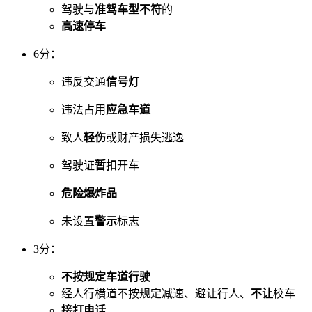
驾驶与
准驾车型不符
的
高速停车
6分：
违反交通
信号灯
违法占用
应急车道
致人
轻伤
或财产损失逃逸
驾驶证
暂扣
开车
危险爆炸品
未设置
警示
标志
3分：
不按规定车道行驶
经人行横道不按规定减速、避让行人、
不让
校车
接打电话