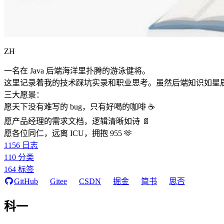
ZH
一名在 Java 后端海洋里扑腾的游泳健将。
这里记录着我的技术踩坑实录和职业思考。虽然后端知识如星
三大愿景：
愿天下没有难写的 bug，只有好喝的咖啡 ☕️
愿产品经理的需求文档，逻辑清晰如诗 📄
愿各位同仁，远离 ICU，拥抱 955 🫶
1156
日志
110
分类
164
标签
GitHub
Gitee
CSDN
掘金
简书
思否
科一