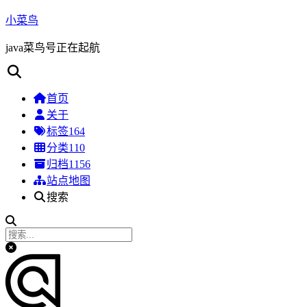
小菜鸟
java菜鸟号正在起航
首页
关于
标签
164
分类
110
归档
1156
站点地图
搜索