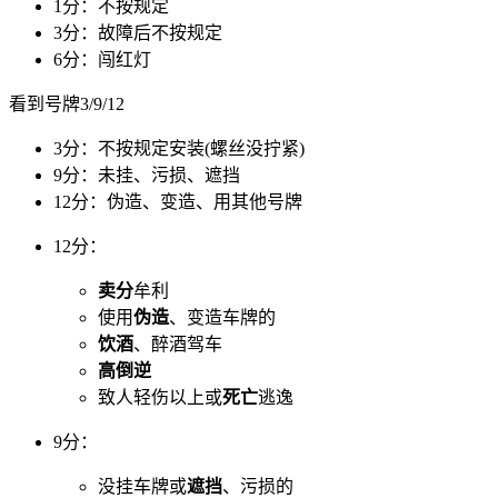
1分：不按规定
3分：故障后不按规定
6分：闯红灯
看到号牌3/9/12
3分：不按规定安装(螺丝没拧紧)
9分：未挂、污损、遮挡
12分：伪造、变造、用其他号牌
12分：
卖分
牟利
使用
伪造
、变造车牌的
饮酒
、醉酒驾车
高倒逆
致人轻伤以上或
死亡
逃逸
9分：
没挂车牌或
遮挡
、污损的