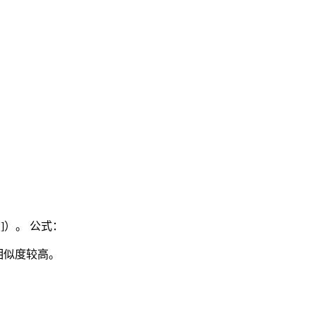
：
]）。 公式：
，相似度较高。