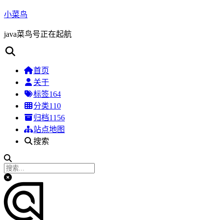
小菜鸟
java菜鸟号正在起航
首页
关于
标签
164
分类
110
归档
1156
站点地图
搜索