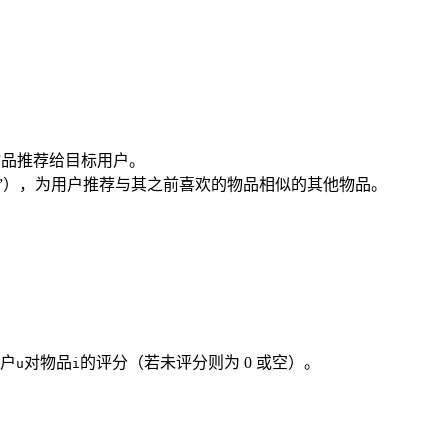
物品推荐给目标用户。
 B”），为用户推荐与其之前喜欢的物品相似的其他物品。
户
对物品
的评分（若未评分则为 0 或空）。
u
i