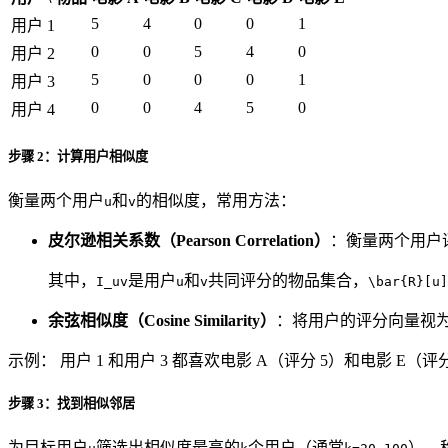
5
4
0
0
1
用户 1
0
0
5
4
0
用户 2
5
0
0
0
1
用户 3
0
0
4
5
0
用户 4
步骤 2：计算用户相似度
衡量两个用户
和
的相似度，常用方法：
u
v
皮尔逊相关系数（Pearson Correlation）
：衡量两个用户评
其中，
是用户
和
共同评分的物品集合，
I_uv
u
v
\bar{R}[u]
余弦相似度（Cosine Similarity）
：将用户的评分向量视为
示例： 用户 1 和用户 3 都喜欢电影 A（评分 5）和电影 E（
步骤 3：找到相似邻居
为目标用户
筛选出相似度最高的
个用户（通常
），称