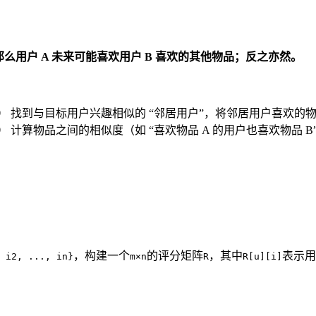
那么用户 A 未来可能喜欢用户 B 喜欢的其他物品；反之亦然。
g）
找到与目标用户兴趣相似的 “邻居用户”，将邻居用户喜欢的
g）
计算物品之间的相似度（如 “喜欢物品 A 的用户也喜欢物品
，构建一个
的评分矩阵
，其中
表示用
 i2, ..., in}
m×n
R
R[u][i]