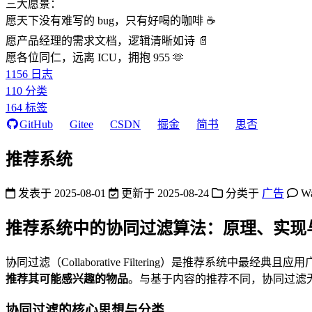
三大愿景：
愿天下没有难写的 bug，只有好喝的咖啡 ☕️
愿产品经理的需求文档，逻辑清晰如诗 📄
愿各位同仁，远离 ICU，拥抱 955 🫶
1156
日志
110
分类
164
标签
GitHub
Gitee
CSDN
掘金
简书
思否
推荐系统
发表于
2025-08-01
更新于
2025-08-24
分类于
广告
W
推荐系统中的协同过滤算法：原理、实现
协同过滤（Collaborative Filtering）是推荐系统中最经
推荐其可能感兴趣的物品
。与基于内容的推荐不同，协同过滤无
协同过滤的核心思想与分类