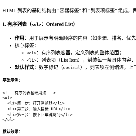
HTML 列表的基础结构由 “容器标签” 和 “列表项标签” 
1. 有序列表（
：Ordered List）
<ol>
作用
：用于展示有明确顺序的内容（如步骤、排名、优先级）
核心标签：
：有序列表容器，定义列表的整体范围；
<ol>
：列表项（List Item），封装每一条具体内
<li>
默认样式
：数字标记（
），列表项左侧缩进，上
decimal
基础示例：
<!-- 有序列表基础用法 -->
<
ol
>
<
li
>
第一步：打开浏览器
</
li
>
<
li
>
第二步：输入目标 URL
</
li
>
<
li
>
第三步：按下回车键访问
</
li
>
</
ol
>
默认效果：