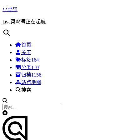
小菜鸟
java菜鸟号正在起航
首页
关于
标签
164
分类
110
归档
1156
站点地图
搜索