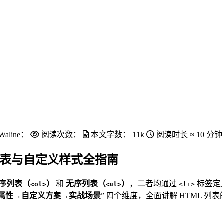
Waline：
阅读次数：
本文字数：
11k
阅读时长 ≈
10 分钟
列表与自定义样式全指南
序列表（
）
和
无序列表（
）
，二者均通过
标签定
<ol>
<ul>
<li>
属性→自定义方案→实战场景
” 四个维度，全面讲解 HTML 