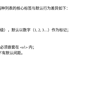
组成，两种列表的核心标签与默认行为差异如下：
，默认以数字（1, 2, 3…）作为标记；
容，必须嵌套在
内；
<ol>
下有默认间距。