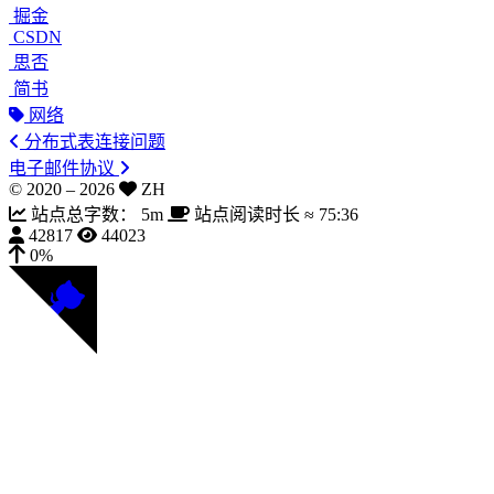
掘金
CSDN
思否
简书
网络
分布式表连接问题
电子邮件协议
© 2020 –
2026
ZH
站点总字数：
5m
站点阅读时长 ≈
75:36
42817
44023
0%