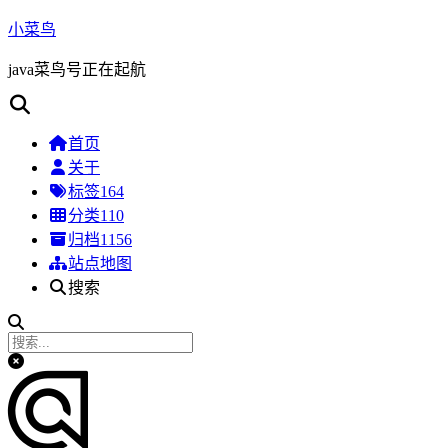
小菜鸟
java菜鸟号正在起航
首页
关于
标签
164
分类
110
归档
1156
站点地图
搜索