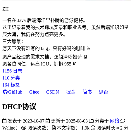
ZH
一名在 Java 后端海洋里扑腾的游泳健将。
这里记录着我的技术踩坑实录和职业思考。虽然后端知识如星
辰大海，我仍在努力点亮更多。
三大愿景：
愿天下没有难写的 bug，只有好喝的咖啡 ☕️
愿产品经理的需求文档，逻辑清晰如诗 📄
愿各位同仁，远离 ICU，拥抱 955 🫶
1156
日志
110
分类
164
标签
GitHub
Gitee
CSDN
掘金
简书
思否
DHCP协议
发表于
2023-10-07
更新于
2025-08-03
分类于
网络
Waline：
阅读次数：
本文字数：
1.9k
阅读时长 ≈
2 分