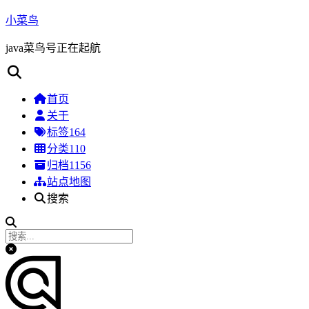
小菜鸟
java菜鸟号正在起航
首页
关于
标签
164
分类
110
归档
1156
站点地图
搜索