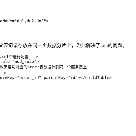
aNode
=
"dn1,dn2,dn3"
>
的父表记录存放在同一个数据分片上，为此解决了join的问题。
.xml中进行配置 -->
rule
=
"mod_rule"
>
子表也需要与对应的order表数据分到同一个服务器上   
->
oinKey
=
"order_id"
parentKey
=
"id"
>
</
childTable
>