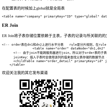
在配置表的时候加上global就是全局表
<
table
name
=
"company"
primaryKey
=
"ID"
type
=
"global"
dat
ER Join
ER Join将子表存储位置依赖于主表，子表的记录与所关联的
<!-- order表在dn1和dn2上进行水平分表   rule是分片规则，在rule
<
table
name
=
"order"
dataNode
=
"dn1,dn2"
<!-- 由于join不能跨服务器进行join，所以对于order表的
      joinKey：插入子表时会使用该列的值来查找父表存储的数据节点 -
<
childTable
name
=
"order_detail"
primaryKey
=
"id"
j
</
table
>
欢迎关注我的其它发布渠道