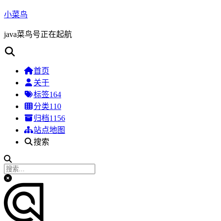
小菜鸟
java菜鸟号正在起航
首页
关于
标签
164
分类
110
归档
1156
站点地图
搜索