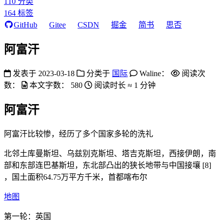
110
分类
164
标签
GitHub
Gitee
CSDN
掘金
简书
思否
阿富汗
发表于
2023-03-18
分类于
国际
Waline：
阅读次
数：
本文字数：
580
阅读时长 ≈
1 分钟
阿富汗
阿富汗比较惨，经历了多个国家多轮的洗礼
北邻土库曼斯坦、乌兹别克斯坦、塔吉克斯坦，西接伊朗，南
部和东部连巴基斯坦，东北部凸出的狭长地带与中国接壤 [8]
，国土面积64.75万平方千米，首都喀布尔
地图
第一轮：英国