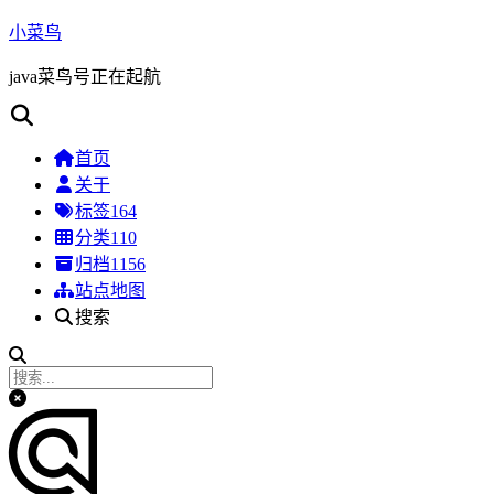
小菜鸟
java菜鸟号正在起航
首页
关于
标签
164
分类
110
归档
1156
站点地图
搜索