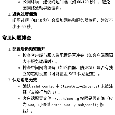
公网环境：建议缩短间隔（如 60-120 秒），避免
因网络波动导致误判。
避免过度保活
间隔过短（如 10 秒）会增加网络和服务器负担，建议不
小于 60 秒。
常见问题排查
配置后仍频繁断开
检查客户端与服务端配置是否冲突（如客户端间隔
大于服务端超时）。
排查中间网络设备（如路由器、防火墙）是否有独
立的超时设置（可能覆盖 SSH 保活配置）。
保活消息无效
确认
中
未被注
sshd_config
ClientAliveInterval
释（去掉行首的
）。
#
客户端配置文件
权限是否正确（应
~/.ssh/config
为
，可通过
修
600
chmod 600 ~/.ssh/config
复）。