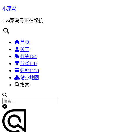
小菜鸟
java菜鸟号正在起航
首页
关于
标签
164
分类
110
归档
1156
站点地图
搜索