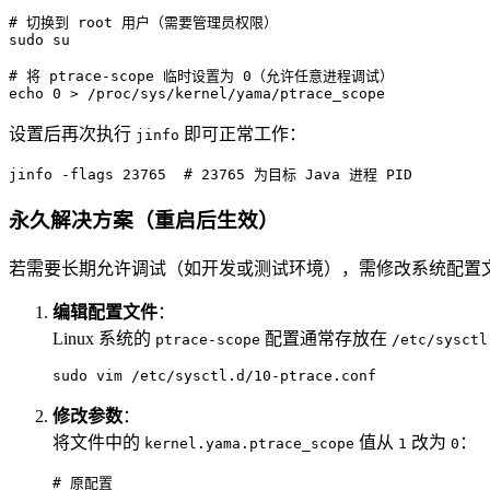
# 
切换到 root 用户（需要管理员权限）
# 
将 ptrace-scope 临时设置为 0（允许任意进程调试）
echo 0 > /proc/sys/kernel/yama/ptrace_scope
设置后再次执行
即可正常工作：
jinfo
jinfo -flags 23765  # 23765 为目标 Java 进程 PID
永久解决方案（重启后生效）
若需要长期允许调试（如开发或测试环境），需修改系统配置
编辑配置文件
：
Linux 系统的
配置通常存放在
ptrace-scope
/etc/sysctl
sudo vim /etc/sysctl.d/10-ptrace.conf
修改参数
：
将文件中的
值从
改为
：
kernel.yama.ptrace_scope
1
0
# 原配置
