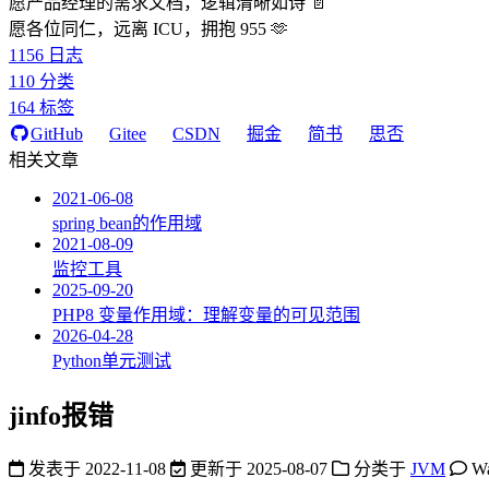
愿产品经理的需求文档，逻辑清晰如诗 📄
愿各位同仁，远离 ICU，拥抱 955 🫶
1156
日志
110
分类
164
标签
GitHub
Gitee
CSDN
掘金
简书
思否
相关文章
2021-06-08
spring bean的作用域
2021-08-09
监控工具
2025-09-20
PHP8 变量作用域：理解变量的可见范围
2026-04-28
Python单元测试
jinfo报错
发表于
2022-11-08
更新于
2025-08-07
分类于
JVM
W