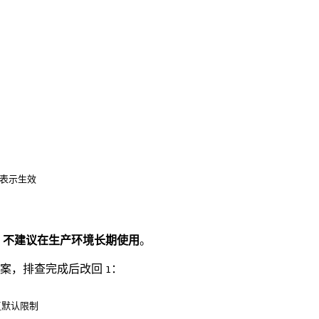
 即表示生效
，
不建议在生产环境长期使用
。
方案，排查完成后改回
：
1
 恢复默认限制