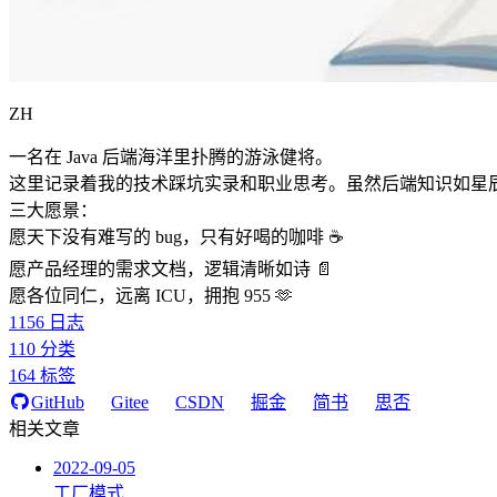
ZH
一名在 Java 后端海洋里扑腾的游泳健将。
这里记录着我的技术踩坑实录和职业思考。虽然后端知识如星
三大愿景：
愿天下没有难写的 bug，只有好喝的咖啡 ☕️
愿产品经理的需求文档，逻辑清晰如诗 📄
愿各位同仁，远离 ICU，拥抱 955 🫶
1156
日志
110
分类
164
标签
GitHub
Gitee
CSDN
掘金
简书
思否
相关文章
2022-09-05
工厂模式