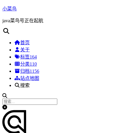
小菜鸟
java菜鸟号正在起航
首页
关于
标签
164
分类
110
归档
1156
站点地图
搜索