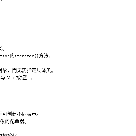
类。
的
方法。
tion
iterator()
对象，而无需指定具体类。
与 Mac 按钮）。
程可创建不同表示。
象的配置器。
复初始化。