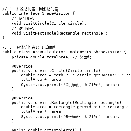
// 4. 抽象访问者：图形访问者
public
interface
ShapeVisitor
 {

// 访问圆形
void
visitCircle
(Circle circle)
;

// 访问矩形
void
visitRectangle
(Rectangle rectangle)
;

}

// 5. 具体访问者1：计算面积
public
class
AreaCalculator
implements
ShapeVisitor
 {

private
double
 totalArea; 
// 总面积
@Override
public
void
visitCircle
(Circle circle)
 {

double
area
=
 Math.PI * circle.getRadius() * ci
        totalArea += area;

        System.out.printf(
"圆形面积：%.2f%n"
, area);

    }

@Override
public
void
visitRectangle
(Rectangle rectangle)
 {

double
area
=
 rectangle.getWidth() * rectangle.
        totalArea += area;

        System.out.printf(
"矩形面积：%.2f%n"
, area);

    }

public
double
getTotalArea
()
 {
