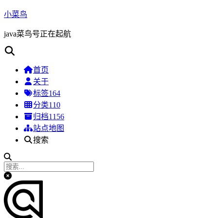
小菜鸟
java菜鸟号正在起航
首页
关于
标签
164
分类
110
归档
1156
站点地图
搜索