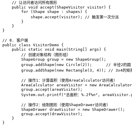
// 让访问者访问所有图形
public
void
accept
(ShapeVisitor visitor)
 {

for
 (Shape shape : shapes) {

            shape.accept(visitor); 
// 触发第一次分派
        }

    }

}

// 8. 客户端
public
class
VisitorDemo
 {

public
static
void
main
(String[] args)
 {

// 创建对象结构（图形组）
ShapeGroup
group
=
new
ShapeGroup
();

        group.addShape(
new
Circle
(
2
));      
// 半径2的圆
        group.addShape(
new
Rectangle
(
3
, 
4
)); 
// 3x4的矩
// 操作1：计算面积（使用AreaCalculator访问者）
AreaCalculator
areaVisitor
=
new
AreaCalculator
        group.accept(areaVisitor);

        System.out.printf(
"总面积：%.2f%n"
, areaVisitor.
// 操作2：绘制图形（使用ShapeDrawer访问者）
ShapeDrawer
drawVisitor
=
new
ShapeDrawer
();

        group.accept(drawVisitor);

    }

}