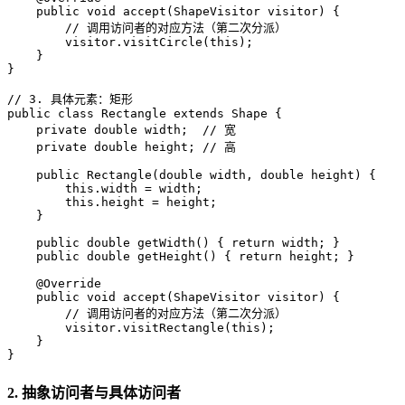
public
void
accept
(ShapeVisitor visitor)
 {

// 调用访问者的对应方法（第二次分派）
        visitor.visitCircle(
this
);

    }

}

// 3. 具体元素：矩形
public
class
Rectangle
extends
Shape
 {

private
double
 width;  
// 宽
private
double
 height; 
// 高
public
Rectangle
(
double
 width, 
double
 height)
 {

this
.width = width;

this
.height = height;

    }

public
double
getWidth
()
 { 
return
 width; }

public
double
getHeight
()
 { 
return
 height; }

@Override
public
void
accept
(ShapeVisitor visitor)
 {

// 调用访问者的对应方法（第二次分派）
        visitor.visitRectangle(
this
);

    }

}
2. 抽象访问者与具体访问者