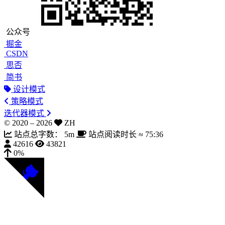
公众号
掘金
CSDN
思否
简书
设计模式
策略模式
迭代器模式
© 2020 –
2026
ZH
站点总字数：
5m
站点阅读时长 ≈
75:36
42616
43821
0%