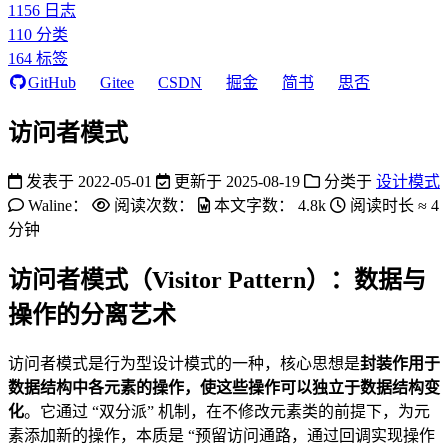
1156
日志
110
分类
164
标签
GitHub
Gitee
CSDN
掘金
简书
思否
访问者模式
发表于
2022-05-01
更新于
2025-08-19
分类于
设计模式
Waline：
阅读次数：
本文字数：
4.8k
阅读时长 ≈
4
分钟
访问者模式（Visitor Pattern）：数据与
操作的分离艺术
访问者模式是行为型设计模式的一种，核心思想是
封装作用于
数据结构中各元素的操作，使这些操作可以独立于数据结构变
化
。它通过 “双分派” 机制，在不修改元素类的前提下，为元
素添加新的操作，本质是 “预留访问通路，通过回调实现操作