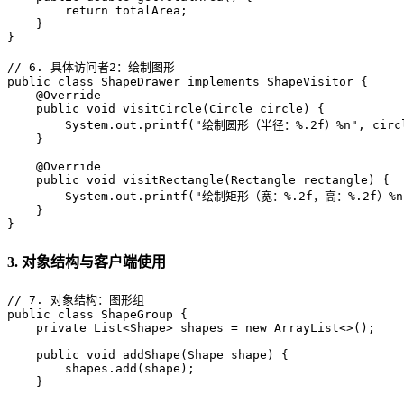
return
 totalArea;

    }

}

// 6. 具体访问者2：绘制图形
public
class
ShapeDrawer
implements
ShapeVisitor
 {

@Override
public
void
visitCircle
(Circle circle)
 {

        System.out.printf(
"绘制圆形（半径：%.2f）%n"
, circ
    }

@Override
public
void
visitRectangle
(Rectangle rectangle)
 {

        System.out.printf(
"绘制矩形（宽：%.2f，高：%.2f）%n
    }

}
3. 对象结构与客户端使用
// 7. 对象结构：图形组
public
class
ShapeGroup
 {

private
 List<Shape> shapes = 
new
ArrayList
<>();

public
void
addShape
(Shape shape)
 {

        shapes.add(shape);

    }
