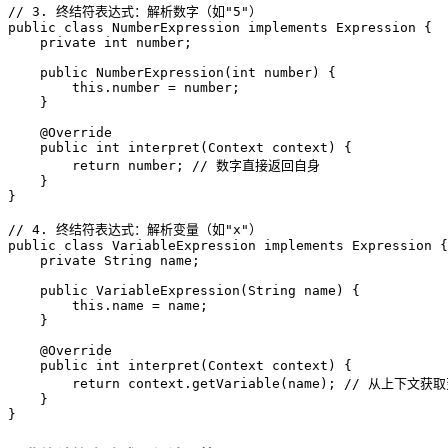
// 3. 终结符表达式：解析数字（如"5"）
public
class
NumberExpression
implements
Expression
 {

private
int
 number;

public
NumberExpression
(
int
 number)
 {

this
.number = number;

    }

@Override
public
int
interpret
(Context context)
 {

return
 number; 
// 数字直接返回自身
    }

}

// 4. 终结符表达式：解析变量（如"x"）
public
class
VariableExpression
implements
Expression
 {

private
 String name;

public
VariableExpression
(String name)
 {

this
.name = name;

    }

@Override
public
int
interpret
(Context context)
 {

return
 context.getVariable(name); 
// 从上下文获
    }

}