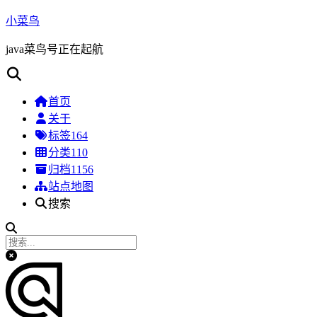
小菜鸟
java菜鸟号正在起航
首页
关于
标签
164
分类
110
归档
1156
站点地图
搜索