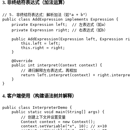
3. 非终结符表达式（加法运算）
// 5. 非终结符表达式：解析加法（如"a + b"）
public
class
AddExpression
implements
Expression
 {

private
 Expression left;  
// 左表达式（如a）
private
 Expression right; 
// 右表达式（如b）
public
AddExpression
(Expression left, Expression ri
this
.left = left;

this
.right = right;

    }

@Override
public
int
interpret
(Context context)
 {

// 递归解释左右表达式，再相加
return
 left.interpret(context) + right.interpre
    }

}
4. 客户端使用（构建语法树并解释）
public
class
InterpreterDemo
 {

public
static
void
main
(String[] args)
 {

// 创建上下文并设置变量
Context
context
=
new
Context
();

        context.setVariable(
"x"
, 
10
); 
// x=10