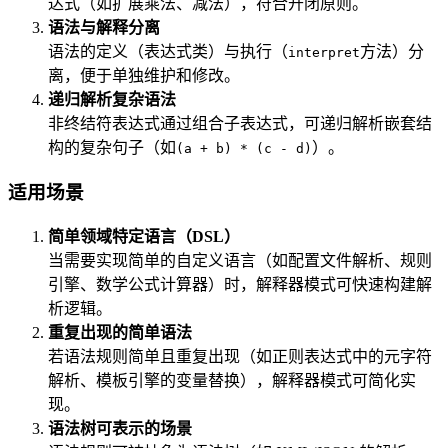
达式（如扩展乘法、减法），符合开闭原则。
语法与解释分离
语法的定义（表达式类）与执行（
方法）分
interpret
离，便于单独维护和修改。
递归解析复杂语法
非终结符表达式通过组合子表达式，可递归解析嵌套结
构的复杂句子（如
）。
(a + b) * (c - d)
适用场景
简单领域特定语言（DSL）
当需要实现简单的自定义语言（如配置文件解析、规则
引擎、数学公式计算器）时，解释器模式可快速构建解
析逻辑。
重复出现的简单语法
若语法规则简单且重复出现（如正则表达式中的元字符
解析、模板引擎的变量替换），解释器模式可简化实
现。
语法树可表示的场景