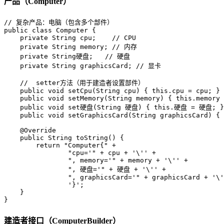
产品（Computer）
// 复杂产品：电脑（包含多个部件）
public
class
Computer
 {

private
 String cpu;    
// CPU
private
 String memory; 
// 内存
private
 String硬盘;   
// 硬盘
private
 String graphicsCard; 
// 显卡
//  setter方法（用于建造者设置部件）
public
void
setCpu
(String cpu)
 { 
this
.cpu = cpu; }

public
void
setMemory
(String memory)
 { 
this
.memory 
public
void
 set硬盘(String 硬盘) { 
this
.硬盘 = 硬盘; }

public
void
setGraphicsCard
(String graphicsCard)
 { 
@Override
public
 String 
toString
()
 {

return
"Computer{"
 +

"cpu='"
 + cpu + 
'\''
 +

", memory='"
 + memory + 
'\''
 +

", 硬盘='"
 + 硬盘 + 
'\''
 +

", graphicsCard='"
 + graphicsCard + 
'\'
'}'
;

    }

}
建造者接口（ComputerBuilder）