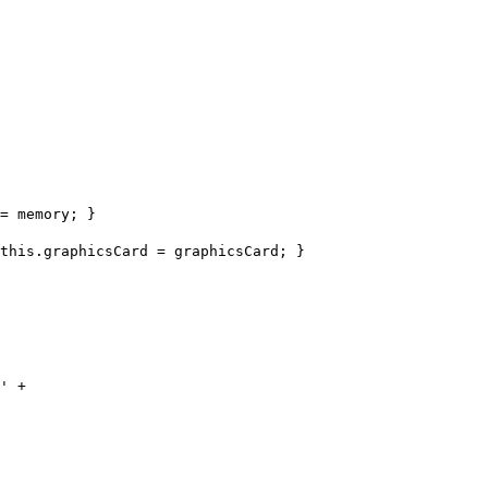
= memory; }

this
.graphicsCard = graphicsCard; }

'
 +
