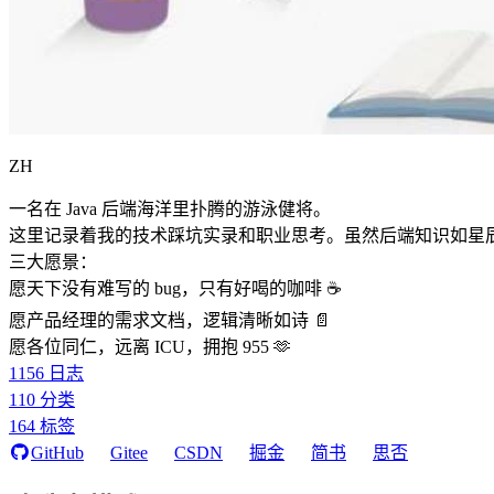
ZH
一名在 Java 后端海洋里扑腾的游泳健将。
这里记录着我的技术踩坑实录和职业思考。虽然后端知识如星
三大愿景：
愿天下没有难写的 bug，只有好喝的咖啡 ☕️
愿产品经理的需求文档，逻辑清晰如诗 📄
愿各位同仁，远离 ICU，拥抱 955 🫶
1156
日志
110
分类
164
标签
GitHub
Gitee
CSDN
掘金
简书
思否