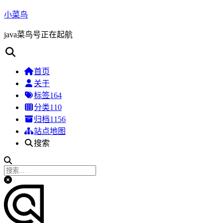
小菜鸟
java菜鸟号正在起航
首页
关于
标签
164
分类
110
归档
1156
站点地图
搜索