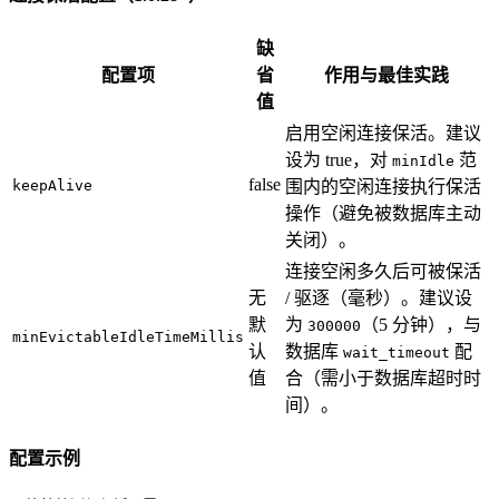
缺
配置项
省
作用与最佳实践
值
启用空闲连接保活。建议
设为 true，对
范
minIdle
false
keepAlive
围内的空闲连接执行保活
操作（避免被数据库主动
关闭）。
连接空闲多久后可被保活
无
/ 驱逐（毫秒）。建议设
默
为
（5 分钟），与
300000
minEvictableIdleTimeMillis
认
数据库
配
wait_timeout
值
合（需小于数据库超时时
间）。
配置示例