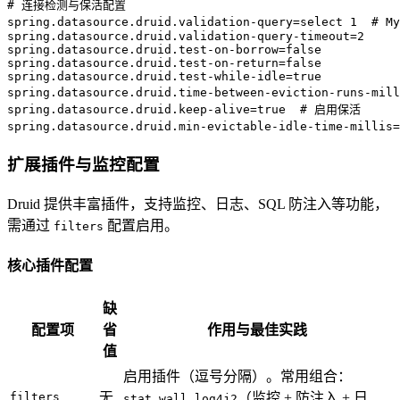
# 连接检测与保活配置  
spring.datasource.druid.validation-query
=
select 1  # 
spring.datasource.druid.validation-query-timeout
=
2  
spring.datasource.druid.test-on-borrow
=
false  
spring.datasource.druid.test-on-return
=
false  
spring.datasource.druid.test-while-idle
=
true  
spring.datasource.druid.time-between-eviction-runs-mill
spring.datasource.druid.keep-alive
=
true  # 启用保活  
spring.datasource.druid.min-evictable-idle-time-millis
=
扩展插件与监控配置
Druid 提供丰富插件，支持监控、日志、SQL 防注入等功能，
需通过
配置启用。
filters
核心插件配置
缺
配置项
省
作用与最佳实践
值
启用插件（逗号分隔）。常用组合：
filters
无
（监控 + 防注入 + 日
stat,wall,log4j2