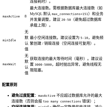
连接耗时）。
最大连接数。需根据数据库最大连接数（如
MySQL 默认
）和业务
max_connections=151
8
maxActive
并发量调整，建议
（避免超过数据库
20-50
承载上限）。
无
默
最小空闲连接数。建议设置为
，避免频
5-10
minIdle
认
繁创建 / 销毁连接（空闲连接可复用）。
值
无
获取连接的最大等待时间（毫秒）。建议设
默
maxWait
置
，超时抛出异常，避免线程无
3000-5000
认
限阻塞。
值
配置原则
避免过度配置
：
不应超过数据库允许的最大
maxActive
连接数（否则会报
错误）；
too many connections
空闲连接复用
：
确保一定数量的热连接，减少