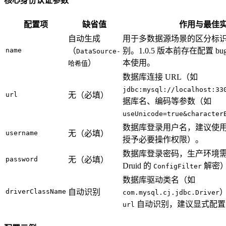
核心身份认证参数
配置项
缺省值
作用与最佳
自动生成
用于多数据源场景的区分标
name
（
别。1.0.5 版本前存在配置 bug
DataSource-
）
本使用。
哈希值
数据库连接 URL（如
jdbc:mysql://localhost:33
url
无（必填）
据库名、编码等参数（如
useUnicode=true&character
数据库登录用户名，建议使
username
无（必填）
授予必要操作权限）。
数据库登录密码，生产环境
password
无（必填）
Druid 的
解密
ConfigFilter
数据库驱动类名（如
driverClassName
自动识别
）
com.mysql.cj.jdbc.Driver
自动识别，建议显式配置
url