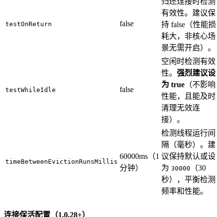
归还连接时检测
有效性。建议保
false
testOnReturn
持 false（性能损
耗大，非核心场
景无需开启）。
空闲时检测有效
性。
强烈建议设
为 true
（不影响
false
testWhileIdle
性能，且能及时
清理无效连
接）。
检测线程运行间
隔（毫秒）。建
60000ms（1
议保持默认或设
timeBetweenEvictionRunsMillis
分钟）
为
（30
30000
秒），平衡检测
频率和性能。
连接保活配置（1.0.28+）