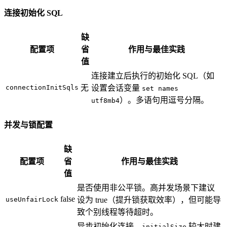
连接初始化 SQL
缺
配置项
省
作用与最佳实践
值
连接建立后执行的初始化 SQL（如
connectionInitSqls
无
设置会话变量
set names
）。多语句用逗号分隔。
utf8mb4
并发与锁配置
缺
配置项
省
作用与最佳实践
值
是否使用非公平锁。高并发场景下建议
false
useUnfairLock
设为 true（提升锁获取效率），但可能导
致个别线程等待超时。
异步初始化连接。
较大时建
initialSize