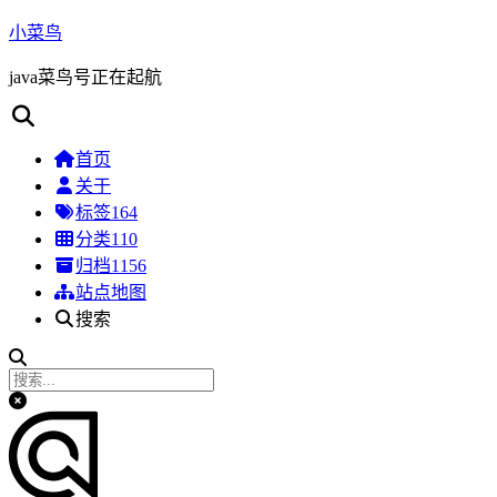
小菜鸟
java菜鸟号正在起航
首页
关于
标签
164
分类
110
归档
1156
站点地图
搜索