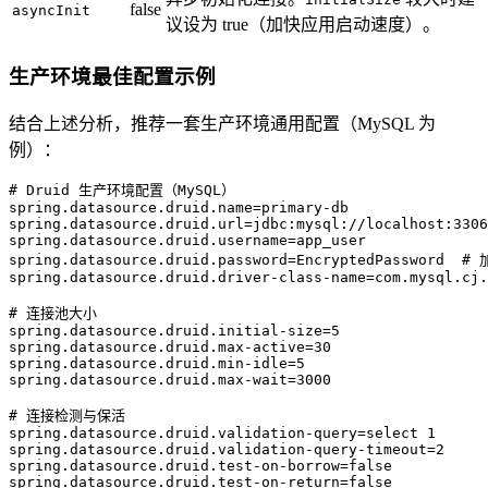
false
asyncInit
议设为 true（加快应用启动速度）。
生产环境最佳配置示例
结合上述分析，推荐一套生产环境通用配置（MySQL 为
例）：
# Druid 生产环境配置（MySQL）  
spring.datasource.druid.name
=
primary-db  
spring.datasource.druid.url
=
jdbc:mysql://localhost:3306
spring.datasource.druid.username
=
app_user  
spring.datasource.druid.password
=
EncryptedPassword  #
spring.datasource.druid.driver-class-name
=
com.mysql.cj.
# 连接池大小  
spring.datasource.druid.initial-size
=
5  
spring.datasource.druid.max-active
=
30  
spring.datasource.druid.min-idle
=
5  
spring.datasource.druid.max-wait
=
3000  
# 连接检测与保活  
spring.datasource.druid.validation-query
=
select 1  
spring.datasource.druid.validation-query-timeout
=
2  
spring.datasource.druid.test-on-borrow
=
false  
spring.datasource.druid.test-on-return
=
false  