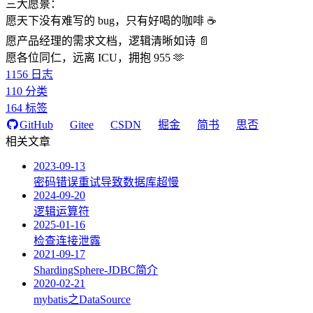
三大愿景：
愿天下没有难写的 bug，只有好喝的咖啡 ☕️
愿产品经理的需求文档，逻辑清晰如诗 📄
愿各位同仁，远离 ICU，拥抱 955 🫶
1156
日志
110
分类
164
标签
GitHub
Gitee
CSDN
掘金
简书
思否
相关文章
2023-09-13
密码错误重试导致数据库超慢
2024-09-20
逻辑运算符
2025-01-16
检查连接泄露
2021-09-17
ShardingSphere-JDBC简介
2020-02-21
mybatis之DataSource