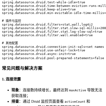
spring.datasource.druid.test-while-idle
=
true  
spring.datasource.druid.time-between-eviction-runs-mill
spring.datasource.druid.keep-alive
=
true  
spring.datasource.druid.min-evictable-idle-time-millis
=
# 插件与监控  
spring.datasource.druid.filters
=
stat,wall,log4j2  
spring.datasource.druid.filter.stat.slow-sql-millis
=
200
spring.datasource.druid.filter.stat.log-slow-sql
=
true  
spring.datasource.druid.filter.wall.enabled
=
true  
# 其他配置  
spring.datasource.druid.connection-init-sqls
=
set names 
spring.datasource.druid.use-unfair-lock
=
true  
spring.datasource.druid.async-init
=
true  
spring.datasource.druid.pool-prepared-statements
=
false
常见问题与解决方案
1. 连接泄露
现象
：连接数持续增长，最终达到
导致无法
maxActive
获取连接；
排查
：通过 Druid 监控页面查看
和
activeCount