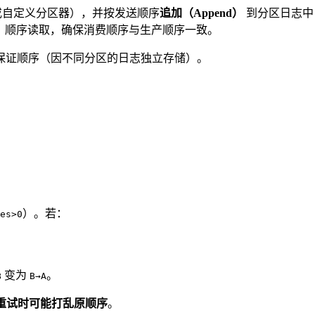
希或自定义分区器），并按发送顺序
追加（Append）
到分区日志中
t）顺序读取，确保消费顺序与生产顺序一致。
保证顺序（因不同分区的日志独立存储）。
）。若：
es>0
变为
。
B
B→A
ts）在重试时可能打乱原顺序
。