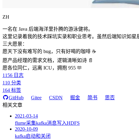
ZH
一名在 Java 后端海洋里扑腾的游泳健将。
这里记录着我的技术踩坑实录和职业思考。虽然后端知识如星
三大愿景：
愿天下没有难写的 bug，只有好喝的咖啡 ☕️
愿产品经理的需求文档，逻辑清晰如诗 📄
愿各位同仁，远离 ICU，拥抱 955 🫶
1156
日志
110
分类
164
标签
GitHub
Gitee
CSDN
掘金
简书
思否
相关文章
2021-03-14
flume采集kafka消息写入HDFS
2020-10-09
kafka启动和关闭