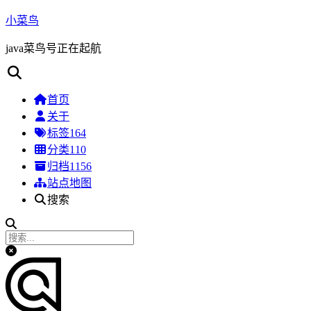
小菜鸟
java菜鸟号正在起航
首页
关于
标签
164
分类
110
归档
1156
站点地图
搜索