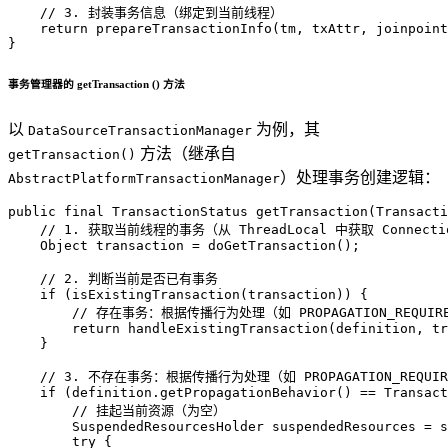
// 3. 封装事务信息（绑定到当前线程）
return
 prepareTransactionInfo(tm, txAttr, joinpoint
}
事务管理器的 getTransaction () 方法
以
为例，其
DataSourceTransactionManager
方法（继承自
getTransaction()
）处理事务创建逻辑：
AbstractPlatformTransactionManager
public
final
 TransactionStatus 
getTransaction
(Transacti
// 1. 获取当前线程的事务（从 ThreadLocal 中获取 Connectio
Object
transaction
=
 doGetTransaction();

// 2. 判断当前是否已有事务
if
 (isExistingTransaction(transaction)) {

// 存在事务：根据传播行为处理（如 PROPAGATION_REQUI
return
 handleExistingTransaction(definition, tr
    }

// 3. 不存在事务：根据传播行为处理（如 PROPAGATION_REQUI
if
 (definition.getPropagationBehavior() == Transact
// 挂起当前资源（为空）
SuspendedResourcesHolder
suspendedResources
=
 s
try
 {
