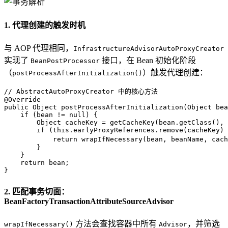
1. 代理创建的触发时机
与 AOP 代理相同，
InfrastructureAdvisorAutoProxyCreator
实现了
接口，在 Bean 初始化阶段
BeanPostProcessor
（
）触发代理创建：
postProcessAfterInitialization()
// AbstractAutoProxyCreator 中的核心方法
@Override
public
 Object 
postProcessAfterInitialization
(Object bea
if
 (bean != 
null
) {

Object
cacheKey
=
 getCacheKey(bean.getClass(), 
if
 (
this
.earlyProxyReferences.remove(cacheKey) 
return
 wrapIfNecessary(bean, beanName, cach
        }

    }

return
 bean;

}
2. 匹配事务切面：
BeanFactoryTransactionAttributeSourceAdvisor
方法会查找容器中所有
，并筛选
wrapIfNecessary()
Advisor