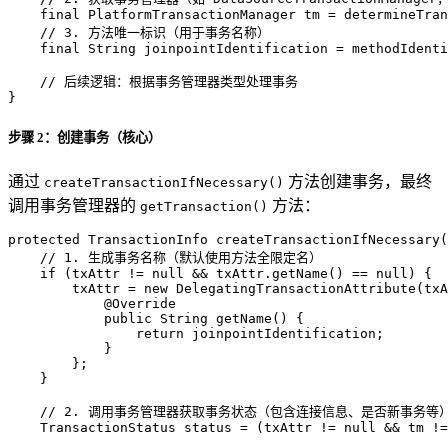
final
PlatformTransactionManager
tm
=
 determineTran
// 3. 方法唯一标识（用于事务名称）
final
String
joinpointIdentification
=
 methodIdenti
// 后续逻辑：根据事务管理器类型处理事务
}
步骤 2：创建事务（核心）
通过
方法创建事务，最终
createTransactionIfNecessary()
调用事务管理器的
方法：
getTransaction()
protected
 TransactionInfo 
createTransactionIfNecessary
(
// 1. 生成事务名称（默认使用方法全限定名）
if
 (txAttr != 
null
 && txAttr.getName() == 
null
) {

        txAttr = 
new
DelegatingTransactionAttribute
(txA
@Override
public
 String 
getName
()
 {

return
 joinpointIdentification;

            }

        };

    }

// 2. 调用事务管理器获取事务状态（包含连接信息、是否新事务等
TransactionStatus
status
=
 (txAttr != 
null
 && tm !=