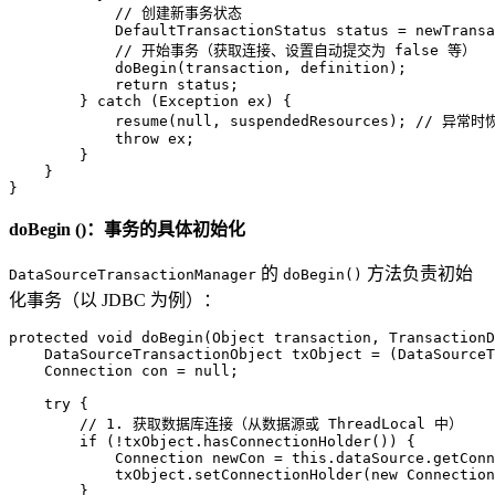
// 创建新事务状态
DefaultTransactionStatus
status
=
 newTransa
// 开始事务（获取连接、设置自动提交为 false 等）
            doBegin(transaction, definition);

return
 status;

        } 
catch
 (Exception ex) {

            resume(
null
, suspendedResources); 
// 异常时
throw
 ex;

        }

    }

}
doBegin ()：事务的具体初始化
的
方法负责初始
DataSourceTransactionManager
doBegin()
化事务（以 JDBC 为例）：
protected
void
doBegin
(Object transaction, TransactionD
DataSourceTransactionObject
txObject
=
 (DataSourceT
Connection
con
=
null
;

try
 {

// 1. 获取数据库连接（从数据源或 ThreadLocal 中）
if
 (!txObject.hasConnectionHolder()) {

Connection
newCon
=
this
.dataSource.getConn
            txObject.setConnectionHolder(
new
Connection
        }
