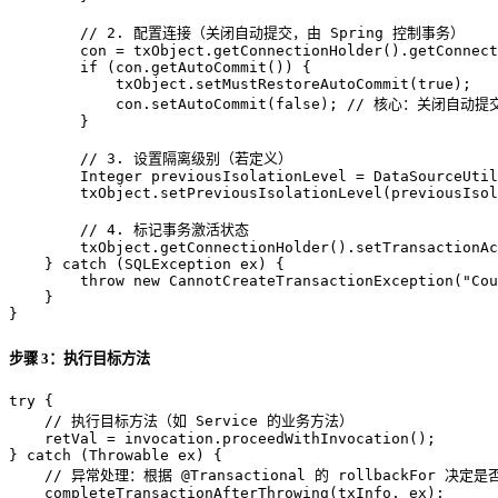
// 2. 配置连接（关闭自动提交，由 Spring 控制事务）
        con = txObject.getConnectionHolder().getConnect
if
 (con.getAutoCommit()) {

            txObject.setMustRestoreAutoCommit(
true
);

            con.setAutoCommit(
false
); 
// 核心：关闭自动提
        }

// 3. 设置隔离级别（若定义）
Integer
previousIsolationLevel
=
 DataSourceUtil
        txObject.setPreviousIsolationLevel(previousIsol
// 4. 标记事务激活状态
        txObject.getConnectionHolder().setTransactionAc
    } 
catch
 (SQLException ex) {

throw
new
CannotCreateTransactionException
(
"Cou
    }

}
步骤 3：执行目标方法
try
 {

// 执行目标方法（如 Service 的业务方法）
    retVal = invocation.proceedWithInvocation();

} 
catch
 (Throwable ex) {

// 异常处理：根据 @Transactional 的 rollbackFor 决定
    completeTransactionAfterThrowing(txInfo, ex);
