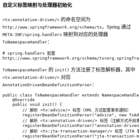
自定义标签映射与处理器初始化
的命名空间为
<tx:annotation-driven/>
，Spring 通过
http://www.springframework.org/schema/tx
映射到对应的处理器
META-INF/spring.handlers
：
TxNamespaceHandler
# spring.handlers 配置
http\://www.springframework.org/schema/tx
=
org.springfra
的
方法注册了标签解析器，其中
TxNamespaceHandler
init()
对应
<tx:annotation-driven/>
：
AnnotationDrivenBeanDefinitionParser
public
class
TxNamespaceHandler
extends
NamespaceHandle
@Override
public
void
init
()
 {

// 解析 <tx:advice/> 标签（XML 方式配置事务通知）
        registerBeanDefinitionParser(
"advice"
, 
new
TxAd
// 解析 <tx:annotation-driven/> 标签（注解方式开
        registerBeanDefinitionParser(
"annotation-driven
// 解析 <tx:jta-transaction-manager/> 标签（JT
        registerBeanDefinitionParser(
"jta-transaction-m