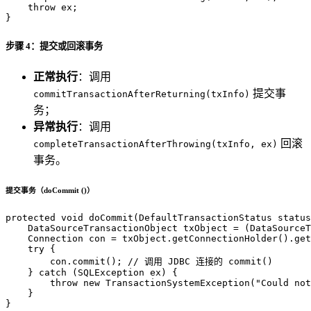
throw
 ex;

}
步骤 4：提交或回滚事务
正常执行
：调用
提交事
commitTransactionAfterReturning(txInfo)
务；
异常执行
：调用
回滚
completeTransactionAfterThrowing(txInfo, ex)
事务。
提交事务（doCommit ()）
protected
void
doCommit
(DefaultTransactionStatus status
DataSourceTransactionObject
txObject
=
 (DataSourceT
Connection
con
=
 txObject.getConnectionHolder().get
try
 {

        con.commit(); 
// 调用 JDBC 连接的 commit()
    } 
catch
 (SQLException ex) {

throw
new
TransactionSystemException
(
"Could not
    }

}