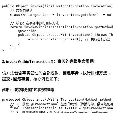
public
 Object 
invoke
(
final
 MethodInvocation invocation)
// 获取目标类
    Class<?> targetClass = (invocation.getThis() != 
nul
// 核心：在事务中执行目标方法
return
 invokeWithinTransaction(invocation.getMethod
@Override
public
 Object 
proceedWithInvocation
()
throws
 Th
return
 invocation.proceed(); 
// 执行目标方法
        }

    });

}
2. invokeWithinTransaction ()：事务的完整生命周期
该方法包含事务管理的全部逻辑：
创建事务→执行目标方法→
提交 / 回滚事务
，核心流程如下：
步骤 1：获取事务属性和事务管理器
protected
 Object 
invokeWithinTransaction
(Method method,
// 1. 获取 @Transactional 注解的属性（传播行为、隔离级别
final
TransactionAttribute
txAttr
=
 getTransactionA
// 2. 获取事务管理器（如 DataSourceTransactionManager，由