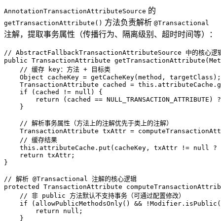
的
AnnotationTransactionAttributeSource
方法负责解析
getTransactionAttribute()
@Transactional
注解，提取事务属性（传播行为、隔离级别、超时时间等）：
// AbstractFallbackTransactionAttributeSource 中的核心逻
public
 TransactionAttribute 
getTransactionAttribute
(Met
// 缓存 key：方法 + 目标类
Object
cacheKey
=
 getCacheKey(method, targetClass);

TransactionAttribute
cached
=
this
.attributeCache.g
if
 (cached != 
null
) {

return
 (cached == NULL_TRANSACTION_ATTRIBUTE) ?
    }

// 解析事务属性（方法上的注解优先于类上的注解）
TransactionAttribute
txAttr
=
 computeTransactionAtt
// 缓存结果
this
.attributeCache.put(cacheKey, txAttr != 
null
 ? 
return
 txAttr;

}

// 解析 @Transactional 注解的核心逻辑
protected
 TransactionAttribute 
computeTransactionAttrib
// 非 public 方法默认不支持事务（可通过配置修改）
if
 (allowPublicMethodsOnly() && !Modifier.isPublic(
return
null
;

    }
