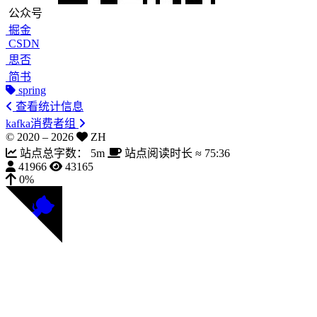
公众号
掘金
CSDN
思否
简书
spring
查看统计信息
kafka消费者组
© 2020 –
2026
ZH
站点总字数：
5m
站点阅读时长 ≈
75:36
41966
43165
0%