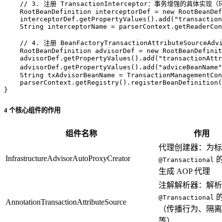
// 3. 注册 TransactionInterceptor：事务增强的具
RootBeanDefinition
interceptorDef
=
new
RootBeanDef
    interceptorDef.getPropertyValues().add(
"transaction
String
interceptorName
=
 parserContext.getReaderCon
// 4. 注册 BeanFactoryTransactionAttributeSou
RootBeanDefinition
advisorDef
=
new
RootBeanDefinit
    advisorDef.getPropertyValues().add(
"transactionAttr
    advisorDef.getPropertyValues().add(
"adviceBeanName"
String
txAdvisorBeanName
=
 TransactionManagementCon
    parserContext.getRegistry().registerBeanDefinition(
}
4 个核心组件的作用
组件名称
作用
代理创建器：为标
InfrastructureAdvisorAutoProxyCreator
的
@Transactional
生成 AOP 代理
注解解析器：解析
@Transactional
AnnotationTransactionAttributeSource
（传播行为、隔离
等）