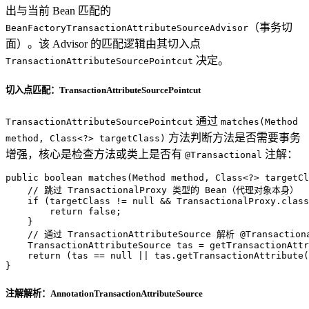
出与当前 Bean 匹配的
（事务切
BeanFactoryTransactionAttributeSourceAdvisor
面）。该 Advisor 的匹配逻辑由其切入点
决定。
TransactionAttributeSourcePointcut
切入点匹配：TransactionAttributeSourcePointcut
通过
TransactionAttributeSourcePointcut
matches(Method
方法判断方法是否需要事务
method, Class<?> targetClass)
增强，核心是检查方法或类上是否有
注解：
@Transactional
public
boolean
matches
(Method method, Class<?> targetCl
// 跳过 TransactionalProxy 类型的 Bean（代理对象本身）
if
 (targetClass != 
null
 && TransactionalProxy.class
return
false
;

    }

// 通过 TransactionAttributeSource 解析 @Transactio
TransactionAttributeSource
tas
=
 getTransactionAttr
return
 (tas == 
null
 || tas.getTransactionAttribute(
}
注解解析：AnnotationTransactionAttributeSource