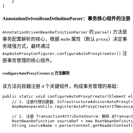
    }

}
AnnotationDrivenBeanDefinitionParser：事务核心组件的注册
的
方法是
AnnotationDrivenBeanDefinitionParser
parse()
事务配置解析的核心，根据
属性（默认
）决定事
mode
proxy
务增强方式，最终通过
注
AopAutoProxyConfigurer.configureAutoProxyCreator()
册事务管理的核心组件。
configureAutoProxyCreator () 方法解析
该方法向容器注册 4 个关键组件，构成事务管理的基础：
public
static
void
configureAutoProxyCreator
(Element el
// 1. 注册代理创建器：InfrastructureAdvisorAutoProxyCre
    AopNamespaceUtils.registerAutoProxyCreatorIfNecessa
// 2. 注册 TransactionAttributeSource：解析 @Transa
RootBeanDefinition
sourceDef
=
new
RootBeanDefiniti
String
sourceName
=
 parserContext.getReaderContext(