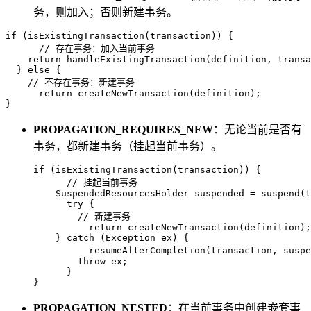
务，则加入；否则新建事务。
if
 (isExistingTransaction(transaction)) {

// 存在事务：加入当前事务
return
 handleExistingTransaction(definition, transa
  } 
else
 {

// 不存在事务：新建事务
return
 createNewTransaction(definition);

}
PROPAGATION_REQUIRES_NEW
：无论当前是否有
事务，都新建事务（挂起当前事务）。
if
 (isExistingTransaction(transaction)) {

// 挂起当前事务
SuspendedResourcesHolder
suspended
=
 suspend(t
try
 {

// 新建事务
return
 createNewTransaction(definition);

    } 
catch
 (Exception ex) {

          resumeAfterCompletion(transaction, suspe
throw
 ex;

      }

}
PROPAGATION_NESTED
：在当前事务中创建嵌套事