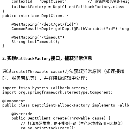
    contextId = "DeptClient",        // 避免同服务名的F
    fallbackFactory = DeptClientFallbackFactory.cla
)
public
interface
DeptClient
 {

@GetMapping("/dept/get/{id}")
    CommonResult<Dept> 
getDept
(
@PathVariable("id")
long
@GetMapping("/timeout")
    String 
testTimeout
()
;

}
2. 实现
接口，捕获异常信息
FallbackFactory
通过
方法获取异常原因（如连接超
create(Throwable cause)
时、服务宕机等），并在降级逻辑中处理：
import
import
 org.springframework.stereotype.Component;

@Component
public
class
DeptClientFallbackFactory
implements
Fallb
@Override
public
 DeptClient 
create
(Throwable cause)
 {

// 打印异常堆栈，便于排查问题（生产环境建议用日志框架）
        cause.printStackTrace();
