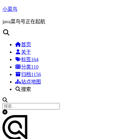
小菜鸟
java菜鸟号正在起航
首页
关于
标签
164
分类
110
归档
1156
站点地图
搜索