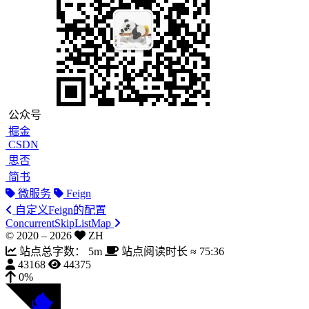
公众号
掘金
CSDN
思否
简书
微服务
Feign
自定义Feign的配置
ConcurrentSkipListMap
© 2020 –
2026
ZH
站点总字数：
5m
站点阅读时长 ≈
75:36
43168
44375
0%