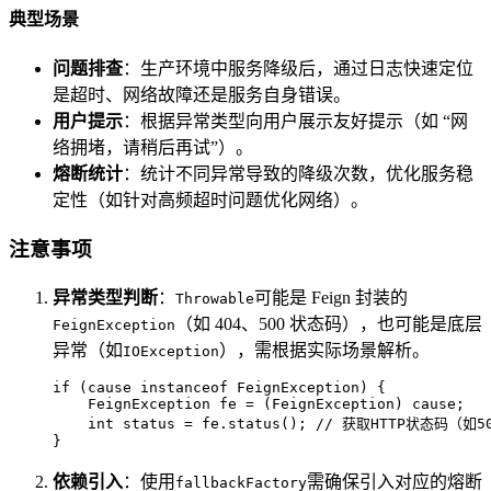
典型场景
问题排查
：生产环境中服务降级后，通过日志快速定位
是超时、网络故障还是服务自身错误。
用户提示
：根据异常类型向用户展示友好提示（如 “网
络拥堵，请稍后再试”）。
熔断统计
：统计不同异常导致的降级次数，优化服务稳
定性（如针对高频超时问题优化网络）。
注意事项
异常类型判断
：
可能是 Feign 封装的
Throwable
（如 404、500 状态码），也可能是底层
FeignException
异常（如
），需根据实际场景解析。
IOException
if
 (cause 
instanceof
 FeignException) {

FeignException
fe
=
 (FeignException) cause;

int
status
=
 fe.status(); 
// 获取HTTP状态码（如
}
依赖引入
：使用
需确保引入对应的熔断
fallbackFactory