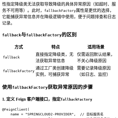
性指定降级类无法获取导致降级的具体异常原因（如超时、服
务不可用等）。此时，
属性是更优的选择，
fallbackFactory
它能捕获异常信息并在降级逻辑中使用，便于问题排查和日志
记录。
与
的区别
fallback
fallbackFactory
方式
特点
适用场景
直接指定降级类，无
仅需返回默认结果，
fallback
法获取异常信息
不关心降级原因
通过工厂类创建降级
需要记录降级原因
fallbackFactory
实例，可捕获异常
（如日志、监控）
使用
获取异常原因的步骤
fallbackFactory
1. 定义 Feign 客户端接口，指定
fallbackFactory
@FeignClient(
    name = "SPRINGCLOUD2-PROVIDER",  // 目标服务名