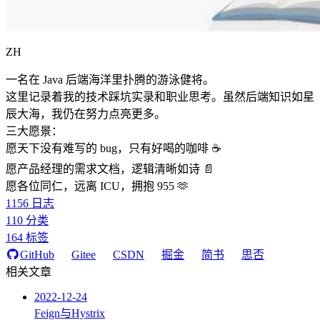
ZH
一名在 Java 后端海洋里扑腾的游泳健将。
这里记录着我的技术踩坑实录和职业思考。虽然后端知识如星
辰大海，我仍在努力点亮更多。
三大愿景：
愿天下没有难写的 bug，只有好喝的咖啡 ☕️
愿产品经理的需求文档，逻辑清晰如诗 📄
愿各位同仁，远离 ICU，拥抱 955 🫶
1156
日志
110
分类
164
标签
GitHub
Gitee
CSDN
掘金
简书
思否
相关文章
2022-12-24
Feign与Hystrix