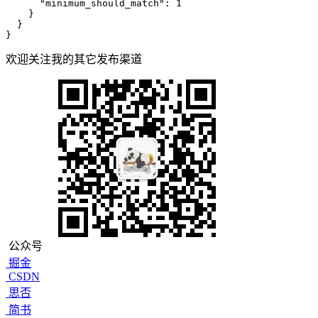
"minimum_should_match"
:
1
}
}
}
欢迎关注我的其它发布渠道
公众号
掘金
CSDN
思否
简书