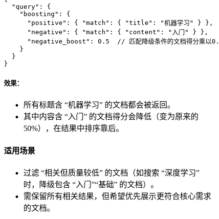
"query"
:
{
"boosting"
:
{
"positive"
:
{
"match"
:
{
"title"
:
"机器学习"
}
}
,
"negative"
:
{
"match"
:
{
"content"
:
"入门"
}
}
,
"negative_boost"
:
0.5
// 匹配降级条件的文档得分乘以0.
}
}
}
效果：
所有标题含 “机器学习” 的文档都会被返回。
其中内容含 “入门” 的文档得分会降低（变为原来的
50%），在结果中排序靠后。
适用场景
过滤 “相关但质量较低” 的文档（如搜索 “深度学习”
时，降级包含 “入门”“基础” 的文档）。
需保留所有相关结果，但希望优先展示更符合核心需求
的文档。