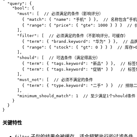
"query"
:
{
"bool"
:
{
"must"
:
[
// 必须满足的条件（影响评分）
{
"match"
:
{
"name"
:
"手机"
}
}
,
// 名称包含“手机
{
"range"
:
{
"price"
:
{
"gte"
:
1000
}
}
}
// 
]
,
"filter"
:
[
// 必须满足的条件（不影响评分，可缓存）
{
"term"
:
{
"brand.keyword"
:
"华为"
}
}
,
// 
{
"range"
:
{
"stock"
:
{
"gt"
:
0
}
}
}
// 库存>
]
,
"should"
:
[
// 可选条件（满足得高分）
{
"term"
:
{
"tags.keyword"
:
"新品"
}
}
,
// 标签
{
"term"
:
{
"tags.keyword"
:
"促销"
}
}
// 标签
]
,
"must_not"
:
[
// 必须不满足的条件
{
"term"
:
{
"type.keyword"
:
"二手"
}
}
// 排除
]
,
"minimum_should_match"
:
1
// 至少满足1个should条件
}
}
}
关键特性
子句的结果会被缓存，适合频繁执行的过滤条件
filter