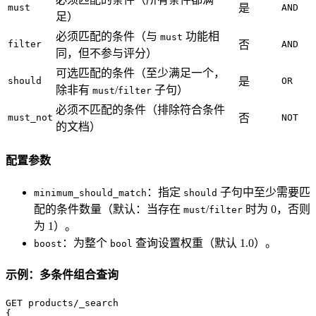
must
是
AND
足）
必须匹配的条件（与
功能相
must
filter
否
AND
同，但不参与评分）
可选匹配的条件（至少满足一个，
should
是
OR
除非有
/
子句）
must
filter
必须不匹配的条件（排除符合条件
must_not
否
NOT
的文档）
配置参数
：指定
子句中至少需要匹
minimum_should_match
should
配的条件数量（默认：当存在
/
时为 0，否则
must
filter
为 1）。
：为整个
查询设置权重（默认 1.0）。
boost
bool
示例：多条件组合查询
{