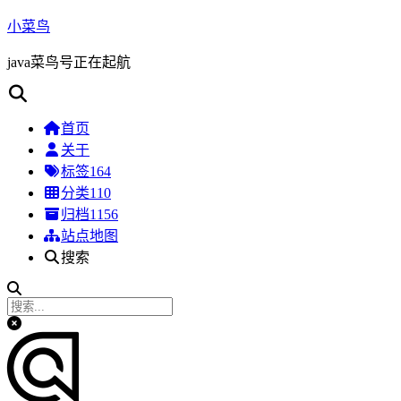
小菜鸟
java菜鸟号正在起航
首页
关于
标签
164
分类
110
归档
1156
站点地图
搜索