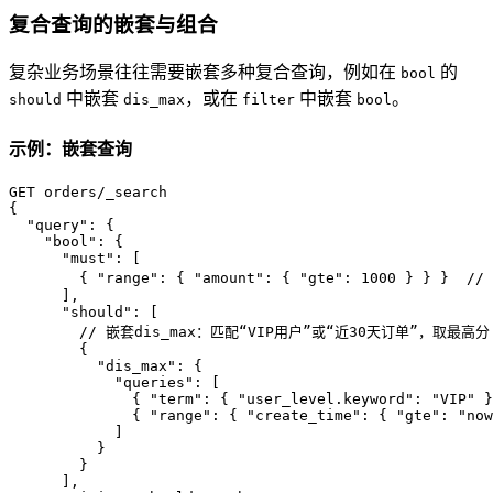
复合查询的嵌套与组合
复杂业务场景往往需要嵌套多种复合查询，例如在
的
bool
中嵌套
，或在
中嵌套
。
should
dis_max
filter
bool
示例：嵌套查询
{
"query"
:
{
"bool"
:
{
"must"
:
[
{
"range"
:
{
"amount"
:
{
"gte"
:
1000
}
}
}
//
]
,
"should"
:
[
// 嵌套dis_max：匹配“VIP用户”或“近30天订单”，取最高分
{
"dis_max"
:
{
"queries"
:
[
{
"term"
:
{
"user_level.keyword"
:
"VIP"
}
{
"range"
:
{
"create_time"
:
{
"gte"
:
"now
]
}
}
]
,