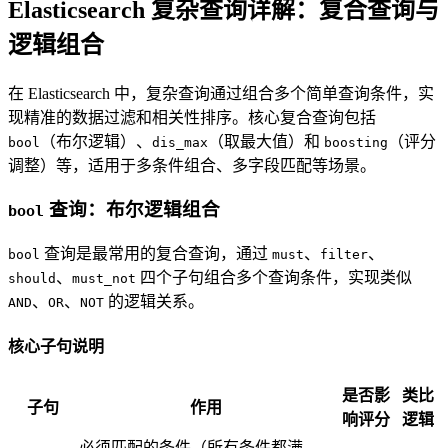
Elasticsearch 复杂查询详解：复合查询与
逻辑组合
在 Elasticsearch 中，复杂查询通过组合多个简单查询条件，实
现精准的数据过滤和相关性排序。核心复合查询包括
（布尔逻辑）、
（取最大值）和
（评分
bool
dis_max
boosting
调整）等，适用于多条件组合、多字段匹配等场景。
查询：布尔逻辑组合
bool
查询是最常用的复合查询，通过
、
、
bool
must
filter
、
四个子句组合多个查询条件，实现类似
should
must_not
、
、
的逻辑关系。
AND
OR
NOT
核心子句说明
是否影
类比
子句
作用
响评分
逻辑
必须匹配的条件（所有条件都满