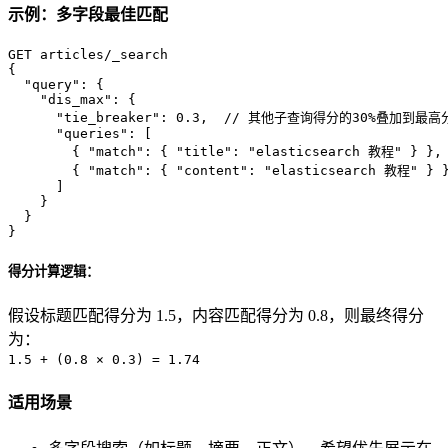
示例：多字段最佳匹配
{
"query"
:
{
"dis_max"
:
{
"tie_breaker"
:
0.3
,
// 其他子查询得分的30%叠加到最高
"queries"
:
[
{
"match"
:
{
"title"
:
"elasticsearch 教程"
}
}
,
{
"match"
:
{
"content"
:
"elasticsearch 教程"
}
]
}
}
}
得分计算逻辑：
假设标题匹配得分为 1.5，内容匹配得分为 0.8，则最终得分
为：
1.5 + (0.8 × 0.3) = 1.74
适用场景