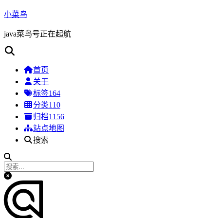
小菜鸟
java菜鸟号正在起航
首页
关于
标签
164
分类
110
归档
1156
站点地图
搜索