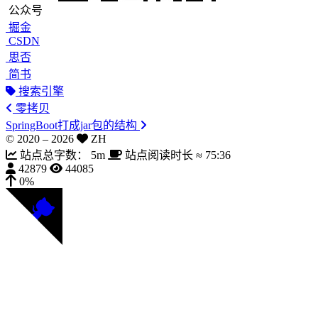
公众号
掘金
CSDN
思否
简书
搜索引擎
零拷贝
SpringBoot打成jar包的结构
© 2020 –
2026
ZH
站点总字数：
5m
站点阅读时长 ≈
75:36
42879
44085
0%