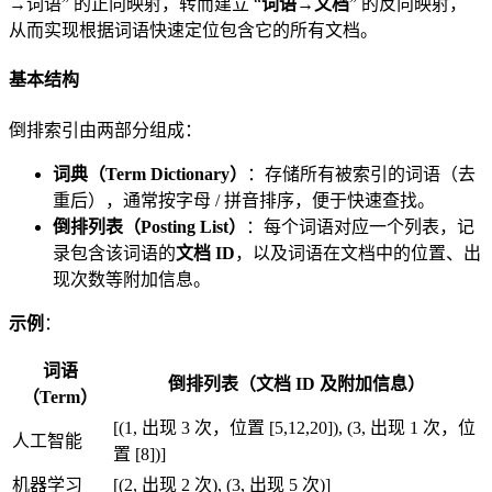
→词语” 的正向映射，转而建立 “
词语→文档
” 的反向映射，
从而实现根据词语快速定位包含它的所有文档。
基本结构
倒排索引由两部分组成：
词典（Term Dictionary）
：存储所有被索引的词语（去
重后），通常按字母 / 拼音排序，便于快速查找。
倒排列表（Posting List）
：每个词语对应一个列表，记
录包含该词语的
文档 ID
，以及词语在文档中的位置、出
现次数等附加信息。
示例
：
词语
倒排列表（文档 ID 及附加信息）
（Term）
[(1, 出现 3 次，位置 [5,12,20]), (3, 出现 1 次，位
人工智能
置 [8])]
机器学习
[(2, 出现 2 次), (3, 出现 5 次)]