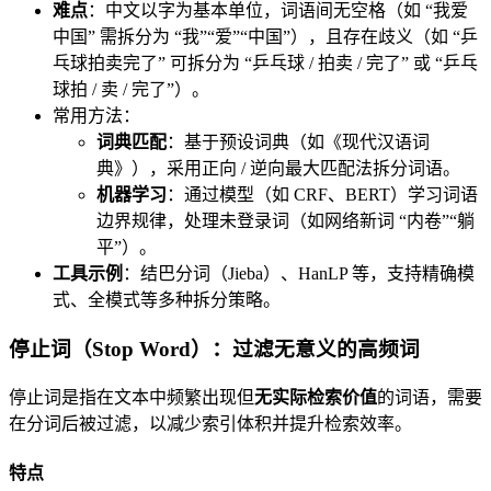
难点
：中文以字为基本单位，词语间无空格（如 “我爱
中国” 需拆分为 “我”“爱”“中国”），且存在歧义（如 “乒
乓球拍卖完了” 可拆分为 “乒乓球 / 拍卖 / 完了” 或 “乒乓
球拍 / 卖 / 完了”）。
常用方法：
词典匹配
：基于预设词典（如《现代汉语词
典》），采用正向 / 逆向最大匹配法拆分词语。
机器学习
：通过模型（如 CRF、BERT）学习词语
边界规律，处理未登录词（如网络新词 “内卷”“躺
平”）。
工具示例
：结巴分词（Jieba）、HanLP 等，支持精确模
式、全模式等多种拆分策略。
停止词（Stop Word）：过滤无意义的高频词
停止词是指在文本中频繁出现但
无实际检索价值
的词语，需要
在分词后被过滤，以减少索引体积并提升检索效率。
特点