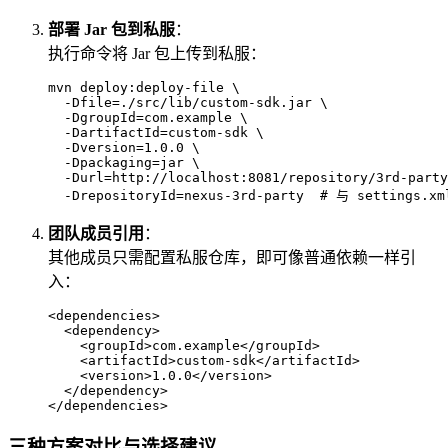
部署 Jar 包到私服
：
执行命令将 Jar 包上传到私服：
mvn deploy:deploy-file \

  -Dfile=./src/lib/custom-sdk.jar \

  -DgroupId=com.example \

  -DartifactId=custom-sdk \

  -Dversion=1.0.0 \

  -Dpackaging=jar \

  -Durl=http://localhost:8081/repository/3rd-party
  -DrepositoryId=nexus-3rd-party  
# 与 settings.x
团队成员引用
：
其他成员只需配置私服仓库，即可像普通依赖一样引
入：
<
dependencies
>
<
dependency
>
<
groupId
>
com.example
</
groupId
>
<
artifactId
>
custom-sdk
</
artifactId
>
<
version
>
1.0.0
</
version
>
</
dependency
>
</
dependencies
>
三种方案对比与选择建议