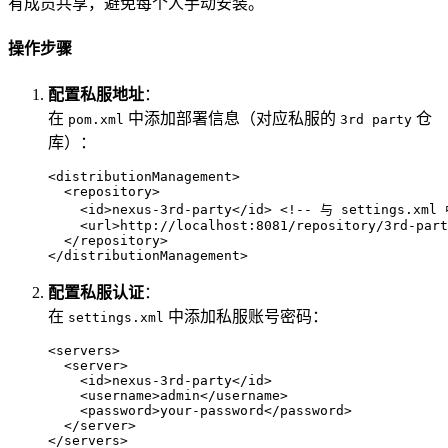
有成员共享，避免每个人手动安装。
操作步骤
配置私服地址
：
在
中添加部署信息（对应私服的
仓
pom.xml
3rd party
库）：
<
distributionManagement
>
<
repository
>
<
id
>
nexus-3rd-party
</
id
>
<!-- 与 settings.xml
<
url
>
http://localhost:8081/repository/3rd-part
</
repository
>
</
distributionManagement
>
配置私服认证
：
在
中添加私服账号密码：
settings.xml
<
servers
>
<
server
>
<
id
>
nexus-3rd-party
</
id
>
<
username
>
admin
</
username
>
<
password
>
your-password
</
password
>
</
server
>
</
servers
>