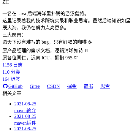
ZH
一名在 Java 后端海洋里扑腾的游泳健将。
这里记录着我的技术踩坑实录和职业思考。虽然后端知识如星
辰大海，我仍在努力点亮更多。
三大愿景：
愿天下没有难写的 bug，只有好喝的咖啡 ☕️
愿产品经理的需求文档，逻辑清晰如诗 📄
愿各位同仁，远离 ICU，拥抱 955 🫶
1156
日志
110
分类
164
标签
GitHub
Gitee
CSDN
掘金
简书
思否
相关文章
2021-08-25
maven简介
2021-08-25
maven插件
2021-08-25