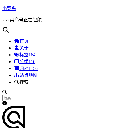
小菜鸟
java菜鸟号正在起航
首页
关于
标签
164
分类
110
归档
1156
站点地图
搜索