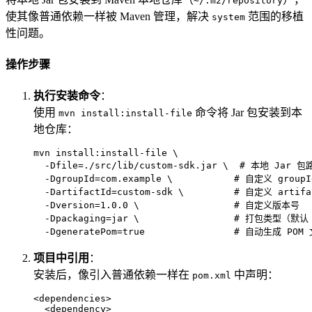
~/.m2/repository
使其像普通依赖一样被 Maven 管理，解决
范围的移植
system
性问题。
操作步骤
执行安装命令
：
使用
命令将 Jar 包安装到本
mvn install:install-file
地仓库：
mvn install:install-file \

  -Dfile=./src/lib/custom-sdk.jar \  
# 本地 Jar 包
  -DgroupId=com.example \           
# 自定义 groupI
  -DartifactId=custom-sdk \         
# 自定义 artifa
  -Dversion=1.0.0 \                 
# 自定义版本号
  -Dpackaging=jar \                 
# 打包类型（默认 
  -DgeneratePom=
true
# 自动生成 POM
项目中引用
：
安装后，像引入普通依赖一样在
中声明：
pom.xml
<
dependencies
>
<
dependency
>