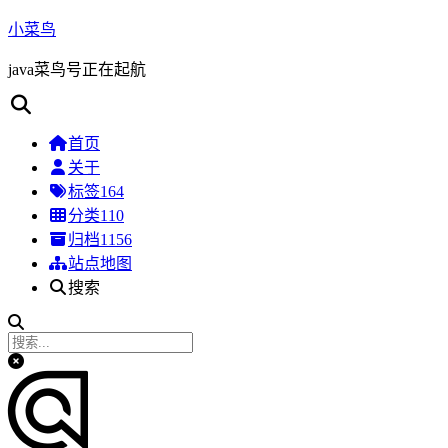
小菜鸟
java菜鸟号正在起航
首页
关于
标签
164
分类
110
归档
1156
站点地图
搜索