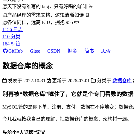
愿天下没有难写的 bug，只有好喝的咖啡 ☕️
愿产品经理的需求文档，逻辑清晰如诗 📄
愿各位同仁，远离 ICU，拥抱 955 🫶
1156
日志
110
分类
164
标签
GitHub
Gitee
CSDN
掘金
简书
思否
数据仓库的概念
发表于
2022-10-31
更新于
2026-07-01
分类于
数据仓库
别再被“数据仓库”唬住了，它就是个专门看数的数据
MySQL管的是你下单、注册、支付，数据在不停地变；数据
今儿我就按我自己的理解，把数据仓库的概念、架构捋一遍。
先给个“人话版”定义