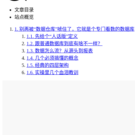
文章目录
站点概览
1.
别再被“数据仓库”唬住了，它就是个专门看数的数据库
1.1.
先给个“人话版”定义
1.2.
跟普通数据库到底有啥不一样？
1.3.
数据怎么流？从源头到报表
1.4.
几个必须搞懂的概念
1.5.
经典的四层架构
1.6.
实操里几个血泪教训