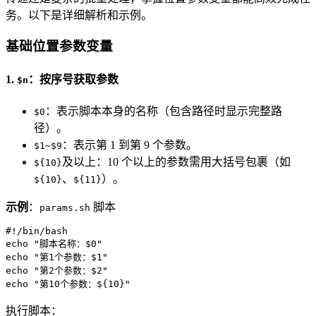
务。以下是详细解析和示例。
基础位置参数变量
1.
：按序号获取参数
$n
：表示脚本本身的名称（包含路径时显示完整路
$0
径）。
：表示第 1 到第 9 个参数。
$1~$9
及以上：10 个以上的参数需用大括号包裹（如
${10}
、
）。
${10}
${11}
示例
：
脚本
params.sh
#!/bin/bash
echo
"脚本名称：
$0
"
echo
"第1个参数：
$1
"
echo
"第2个参数：
$2
"
echo
"第10个参数：
${10}
"
执行脚本：