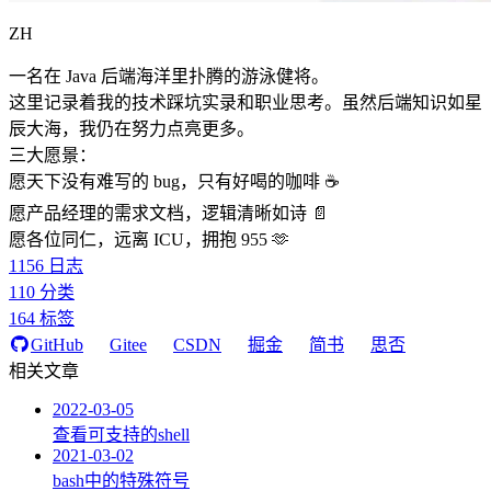
ZH
一名在 Java 后端海洋里扑腾的游泳健将。
这里记录着我的技术踩坑实录和职业思考。虽然后端知识如星
辰大海，我仍在努力点亮更多。
三大愿景：
愿天下没有难写的 bug，只有好喝的咖啡 ☕️
愿产品经理的需求文档，逻辑清晰如诗 📄
愿各位同仁，远离 ICU，拥抱 955 🫶
1156
日志
110
分类
164
标签
GitHub
Gitee
CSDN
掘金
简书
思否
相关文章
2022-03-05
查看可支持的shell
2021-03-02
bash中的特殊符号