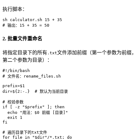
执行脚本：
# 输出：15 + 35 = 50
2. 批量文件重命名
将指定目录下的所有
文件添加前缀（第一个参数为前缀，
.txt
第二个参数为目录）：
#!/bin/bash
# 文件名：rename_files.sh
prefix=
$1
dir
=
${2:-.}
# 默认为当前目录
# 校验参数
if
 [ -z 
"
$prefix
"
 ]; 
then
echo
"用法：
$0
 前缀 [目录]"
exit
fi
# 遍历目录下的txt文件
for
 file 
in
"
$dir
"
/*.txt; 
do