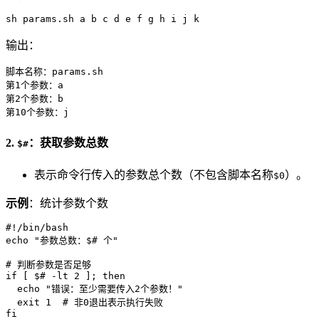
sh params.sh a b c d e f g h i j k
输出：
脚本名称：params.sh

第1个参数：a

第2个参数：b

第10个参数：j
2.
：获取参数总数
$#
表示命令行传入的参数总个数（不包含脚本名称
）。
$0
示例
：统计参数个数
#!/bin/bash
echo
"参数总数：
$#
 个"
# 判断参数是否足够
if
 [ 
$#
 -lt 2 ]; 
then
echo
"错误：至少需要传入2个参数！"
exit
 1  
# 非0退出表示执行失败
fi