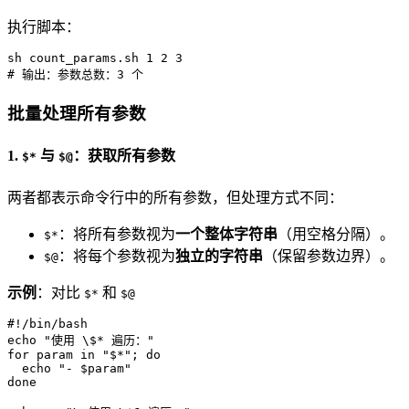
执行脚本：
# 输出：参数总数：3 个
批量处理所有参数
1.
与
：获取所有参数
$*
$@
两者都表示命令行中的所有参数，但处理方式不同：
：将所有参数视为
一个整体字符串
（用空格分隔）。
$*
：将每个参数视为
独立的字符串
（保留参数边界）。
$@
示例
：对比
和
$*
$@
#!/bin/bash
echo
"使用 \$* 遍历："
for
 param 
in
"$*"
; 
do
echo
"- 
$param
"
done