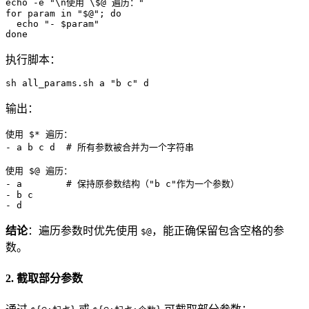
echo
 -e 
"\n使用 \$@ 遍历："
for
 param 
in
"
$@
"
; 
do
echo
"- 
$param
"
done
执行脚本：
sh all_params.sh a 
"b c"
 d
输出：
使用 $* 遍历：

- a b c d  # 所有参数被合并为一个字符串

使用 $@ 遍历：

- a        # 保持原参数结构（"b c"作为一个参数）

- b c

- d
结论
：遍历参数时优先使用
，能正确保留包含空格的参
$@
数。
2. 截取部分参数