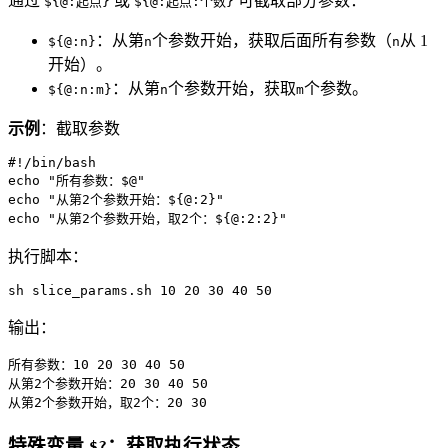
通过
或
可截取部分参数：
${@:起点}
${@:起点:个数}
：从第
个参数开始，获取后面所有参数（
从 1
${@:n}
n
n
开始）。
：从第
个参数开始，获取
个参数。
${@:n:m}
n
m
示例
：截取参数
#!/bin/bash
echo
"所有参数：
$@
"
echo
"从第2个参数开始：
${@:2}
"
echo
"从第2个参数开始，取2个：
${@:2:2}
"
执行脚本：
sh slice_params.sh 10 20 30 40 50
输出：
所有参数：10 20 30 40 50

从第2个参数开始：20 30 40 50

从第2个参数开始，取2个：20 30
特殊变量
：获取执行状态
$?