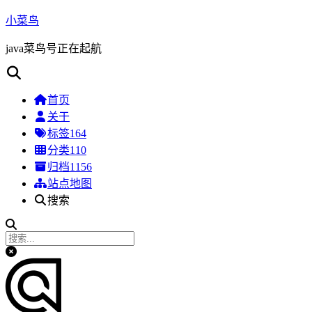
小菜鸟
java菜鸟号正在起航
首页
关于
标签
164
分类
110
归档
1156
站点地图
搜索