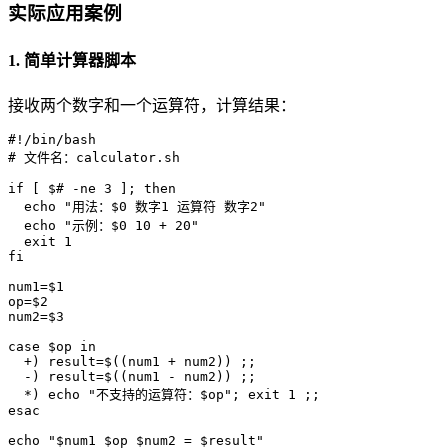
实际应用案例
1. 简单计算器脚本
接收两个数字和一个运算符，计算结果：
#!/bin/bash
# 文件名：calculator.sh
if
 [ 
$#
 -ne 3 ]; 
then
echo
"用法：
$0
 数字1 运算符 数字2"
echo
"示例：
$0
 10 + 20"
exit
fi
num1=
$1
op=
$2
num2=
$3
case
$op
in
  +) result=$((num1 + num2)) ;;

  -) result=$((num1 - num2)) ;;

  *) 
echo
"不支持的运算符：
$op
"
; 
exit
esac
echo
"
$num1
$op
$num2
 = 
$result
"