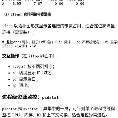
#    6.95      7.87      0.00      0.00
（2）
：实时网络带宽监控
iftop
以拓扑图形式显示各连接的带宽占用，适合定位高流量
iftop
连接（需安装）。
# 监控eth1网卡，显示IP和端口（-i：网卡；-n：不解析域名；-P：显
iftop -ieth1 -nP
交互操作
（在
界面中）：
iftop
：按不同列排序；
1/2/3
：切换显示 IP / 域名；
n
：显示端口；
p
：退出。
q
进程级资源监控：
pidstat
是
工具集中的一员，可针对单个进程或线程
pidstat
sysstat
监控 CPU、内存、IO 和上下文切换，适合定位异常进程。