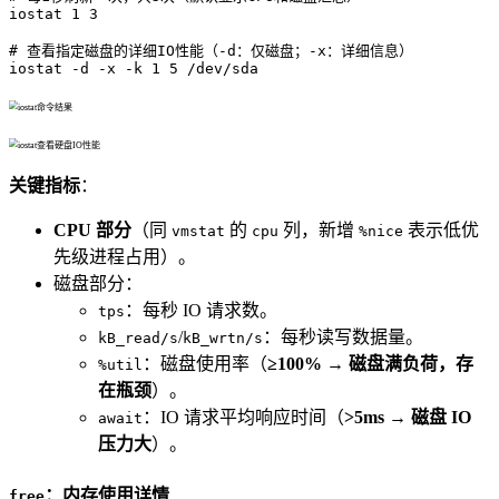
iostat 1 3

# 查看指定磁盘的详细IO性能（-d：仅磁盘；-x：详细信息）
iostat -d -x -k 1 5 /dev/sda
关键指标
：
CPU 部分
（同
的
列，新增
表示低优
vmstat
cpu
%nice
先级进程占用）。
磁盘部分：
：每秒 IO 请求数。
tps
/
：每秒读写数据量。
kB_read/s
kB_wrtn/s
：磁盘使用率（
≥100% → 磁盘满负荷，存
%util
在瓶颈
）。
：IO 请求平均响应时间（
>5ms → 磁盘 IO
await
压力大
）。
：内存使用详情
free