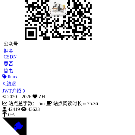
公众号
掘金
CSDN
思否
简书
linux
请求
JWT介绍
© 2020 –
2026
ZH
站点总字数：
5m
站点阅读时长 ≈
75:36
42419
43623
0%