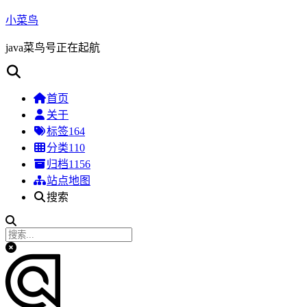
小菜鸟
java菜鸟号正在起航
首页
关于
标签
164
分类
110
归档
1156
站点地图
搜索