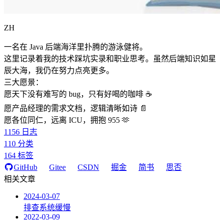
ZH
一名在 Java 后端海洋里扑腾的游泳健将。
这里记录着我的技术踩坑实录和职业思考。虽然后端知识如星
辰大海，我仍在努力点亮更多。
三大愿景：
愿天下没有难写的 bug，只有好喝的咖啡 ☕️
愿产品经理的需求文档，逻辑清晰如诗 📄
愿各位同仁，远离 ICU，拥抱 955 🫶
1156
日志
110
分类
164
标签
GitHub
Gitee
CSDN
掘金
简书
思否
相关文章
2024-03-07
排查系统缓慢
2022-03-09