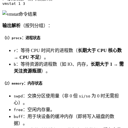
vmstat 1 3
输出解析
（按列分组）：
（1）
：进程状态
procs
：等待 CPU 时间片的进程数（
长期大于 CPU 核心数
r
→ CPU 不足
）。
：等待资源的进程数（如 IO、内存，
长期大于 1 → 需
b
关注资源瓶颈
）。
（2）
：内存状态
memory
：交换分区使用量（非 0 但
为 0 时无需担
swpd
si/so
心）。
：空闲内存量。
free
：用于块设备的缓冲内存（即将写入磁盘的数
buff
据）。