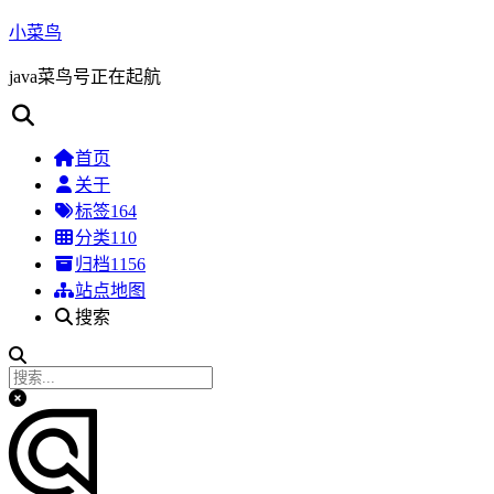
小菜鸟
java菜鸟号正在起航
首页
关于
标签
164
分类
110
归档
1156
站点地图
搜索