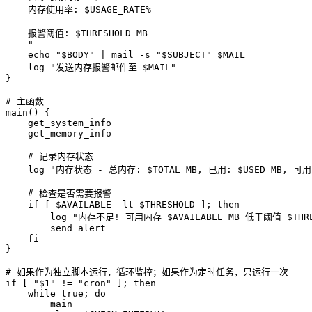
    内存使用率: $USAGE_RATE%

    报警阈值: $THRESHOLD MB

    "

    echo "$BODY" | mail -s "$SUBJECT" $MAIL

    log "发送内存报警邮件至 $MAIL"

# 
主函数
main() {

    get_system_info

    get_memory_info

    # 记录内存状态

    log "内存状态 - 总内存: $TOTAL MB, 已用: $USED MB, 可用: 
    # 检查是否需要报警

    if [ $AVAILABLE -lt $THRESHOLD ]; then

        log "内存不足! 可用内存 $AVAILABLE MB 低于阈值 $THRES
        send_alert

    fi

# 
如果作为独立脚本运行，循环监控；如果作为定时任务，只运行一次
if [ "$1" != "cron" ]; then

    while true; do

        main
