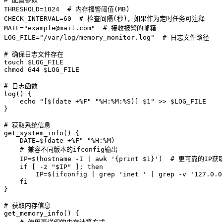
THRESHOLD=1024  # 内存报警阈值(MB)

CHECK_INTERVAL=60  # 检查间隔(秒)，如果作为定时任务可注释

MAIL="example@mail.com"  # 接收报警的邮箱

# 
确保日志文件存在
touch $LOG_FILE

# 
日志函数
log() {

    echo "[$(date +%F" "%H:%M:%S)] $1" >> $LOG_FILE

# 
获取系统信息
get_system_info() {

    DATE=$(date +%F" "%H:%M)

    # 兼容不同版本的ifconfig输出

    IP=$(hostname -I | awk '{print $1}')  # 更可靠的IP获
    if [ -z "$IP" ]; then

        IP=$(ifconfig | grep 'inet ' | grep -v '127.0.0
    fi

# 
获取内存信息
get_memory_info() {
