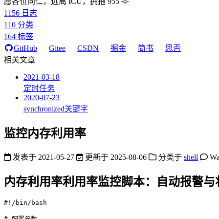
愿各位同仁，远离 ICU，拥抱 955 🫶
1156
日志
110
分类
164
标签
GitHub
Gitee
CSDN
掘金
简书
思否
相关文章
2021-03-18
定时任务
2020-07-23
synchronized关键字
监控内存利用率
发表于
2021-05-27
更新于
2025-08-06
分类于
shell
Wa
内存利用率利用率监控脚本：自动报警与
#
!/bin/bash
# 
配置参数