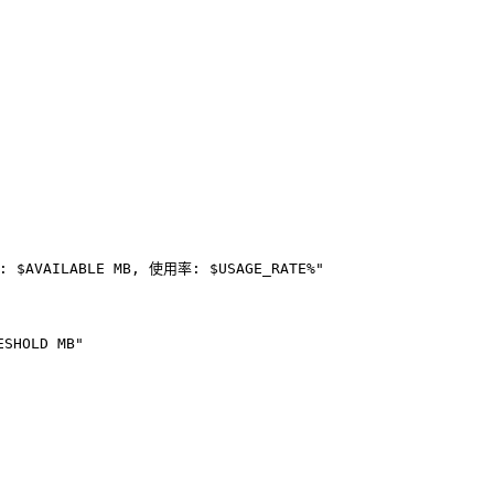
$AVAILABLE MB, 使用率: $USAGE_RATE%"

HOLD MB"
