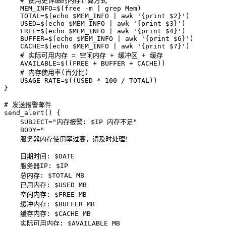
    # 使用更详细的内存计算方式

    MEM_INFO=$(free -m | grep Mem)

    TOTAL=$(echo $MEM_INFO | awk '{print $2}')

    USED=$(echo $MEM_INFO | awk '{print $3}')

    FREE=$(echo $MEM_INFO | awk '{print $4}')

    BUFFER=$(echo $MEM_INFO | awk '{print $6}')

    CACHE=$(echo $MEM_INFO | awk '{print $7}')

    # 实际可用内存 = 空闲内存 + 缓冲区 + 缓存

    AVAILABLE=$((FREE + BUFFER + CACHE))

    # 内存使用率(百分比)

    USAGE_RATE=$((USED * 100 / TOTAL))

# 
发送报警邮件
send_alert() {

    SUBJECT="内存报警: $IP 内存不足"

    BODY="

    服务器内存使用率过高，请及时处理！

    日期时间: $DATE

    服务器IP: $IP

    总内存: $TOTAL MB

    已用内存: $USED MB

    空闲内存: $FREE MB

    缓冲内存: $BUFFER MB

    缓存内存: $CACHE MB

    实际可用内存: $AVAILABLE MB
