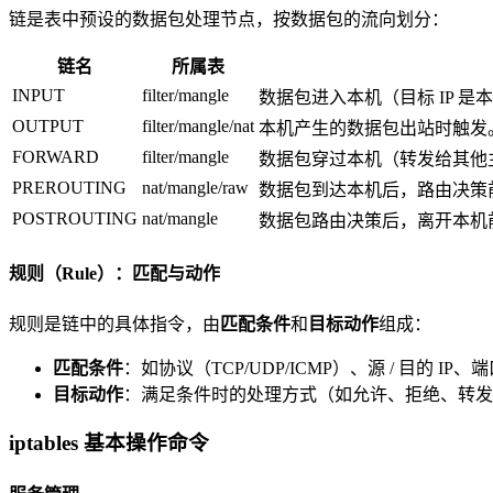
链是表中预设的数据包处理节点，按数据包的流向划分：
链名
所属表
INPUT
filter/mangle
数据包进入本机（目标 IP 是
OUTPUT
filter/mangle/nat
本机产生的数据包出站时触发
FORWARD
filter/mangle
数据包穿过本机（转发给其他
PREROUTING
nat/mangle/raw
数据包到达本机后，路由决策前
POSTROUTING
nat/mangle
数据包路由决策后，离开本机前
规则（Rule）：匹配与动作
规则是链中的具体指令，由
匹配条件
和
目标动作
组成：
匹配条件
：如协议（TCP/UDP/ICMP）、源 / 目的 IP
目标动作
：满足条件时的处理方式（如允许、拒绝、转发
iptables 基本操作命令