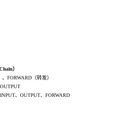
hain）
）、FORWARD（转发）
OUTPUT
、INPUT、OUTPUT、FORWARD