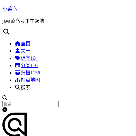
小菜鸟
java菜鸟号正在起航
首页
关于
标签
164
分类
110
归档
1156
站点地图
搜索