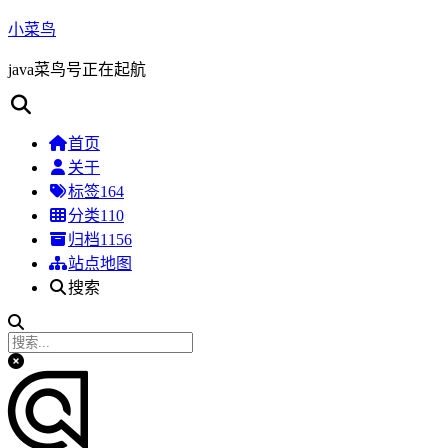
小菜鸟
java菜鸟号正在起航
首页
关于
标签
164
分类
110
归档
1156
站点地图
搜索