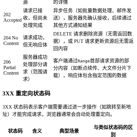
源
的详情
请求已接
异步任务（如批量数据处理、邮件发
202
收，但尚未
送），服务器先确认接收，后续通过
Accepted
处理完成
其他方式通知结果
DELETE 请求删除资源（无需返回数
请求成功，
204 No
据），或 PUT 请求更新资源后无需返
Content
但无响应体
回内容
服务器成功
客户端通过
首部请求资源的部
Range
206
处理部分请
Partial
分内容（如断点续传、大文件分片下
求（范围请
Content
载），响应体包含指定范围的数据
求）
3XX 重定向状态码
3XX 状态码表示客户端需要通过进一步操作（如跳转至新地
址）才能完成请求，浏览器通常会自动处理重定向。
与类似状态码的区
状态码
含义
典型场景
别