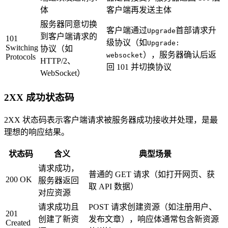
体
客户端再发送主体
服务器同意切换
客户端通过
首部请求升
Upgrade
到客户端请求的
101
级协议（如
Upgrade:
Switching
协议（如
），服务器确认后返
websocket
Protocols
HTTP/2、
回 101 并切换协议
WebSocket）
2XX 成功状态码
2XX 状态码表示客户端请求被服务器成功接收并处理，是最
理想的响应结果。
状态码
含义
典型场景
请求成功，
普通的 GET 请求（如打开网页、获
200 OK
服务器返回
取 API 数据）
对应资源
请求成功且
POST 请求创建资源（如注册用户、
201
创建了新资
发布文章），响应体通常包含新资源
Created