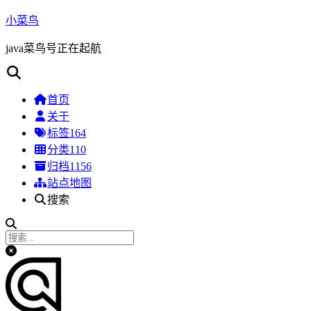
小菜鸟
java菜鸟号正在起航
首页
关于
标签
164
分类
110
归档
1156
站点地图
搜索