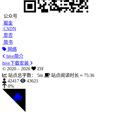
公众号
掘金
CSDN
思否
简书
网络
hive简介
hive下载安装
© 2020 –
2026
ZH
站点总字数：
5m
站点阅读时长 ≈
75:36
42417
43621
0%