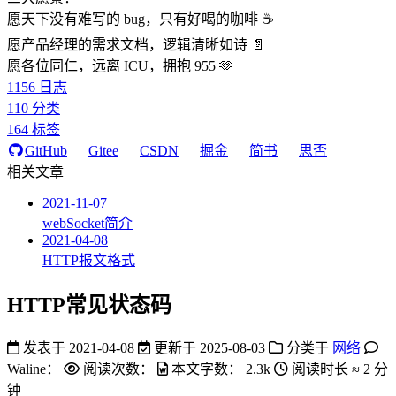
愿天下没有难写的 bug，只有好喝的咖啡 ☕️
愿产品经理的需求文档，逻辑清晰如诗 📄
愿各位同仁，远离 ICU，拥抱 955 🫶
1156
日志
110
分类
164
标签
GitHub
Gitee
CSDN
掘金
简书
思否
相关文章
2021-11-07
webSocket简介
2021-04-08
HTTP报文格式
HTTP常见状态码
发表于
2021-04-08
更新于
2025-08-03
分类于
网络
Waline：
阅读次数：
本文字数：
2.3k
阅读时长 ≈
2 分
钟