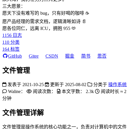
三大愿景：
愿天下没有难写的 bug，只有好喝的咖啡 ☕️
愿产品经理的需求文档，逻辑清晰如诗 📄
愿各位同仁，远离 ICU，拥抱 955 🫶
1156
日志
110
分类
164
标签
GitHub
Gitee
CSDN
掘金
简书
思否
文件管理
发表于
2021-10-25
更新于
2025-08-02
分类于
操作系统
Waline：
阅读次数：
本文字数：
2.3k
阅读时长 ≈
2
分钟
文件管理详解
文件管理是操作系统的核心功能之一，负责对计算机中的文件