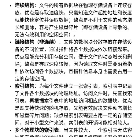
连续结构
：文件的所有数据块在物理存储设备上连续存
放。优点是存取速度快，只需知道文件起始地址和长度
就能快速定位并读取数据；缺点是不利于文件的动态增
长和删除，容易产生磁盘碎片（即存储设备上零散的、
无法有效利用的空闲空间）。
链接结构（非连续）
：文件的数据块分散存放在存储设
备的不同位置，通过指针将各个数据块依次链接起来。
优点是能充分利用存储空间，便于文件的动态增长和删
除；缺点是存取速度较慢，因为读取文件时需要沿着指
针依次访问各个数据块，且指针信息本身也需要占用一
定的存储空间。
索引结构
：为每个文件建立一张索引表，索引表中记录
了文件各个数据块的物理地址。访问文件时，先查找索
引表，再根据索引表中的地址访问相应的数据块。优点
是既支持快速的随机存取，又能有效解决文件动态增长
和磁盘碎片问题；缺点是索引表需要占用一定的存储空
间，对于小型文件来说，索引表的开销可能相对较大。
多个物理块的索引表
：当文件较大，一个索引表无法容