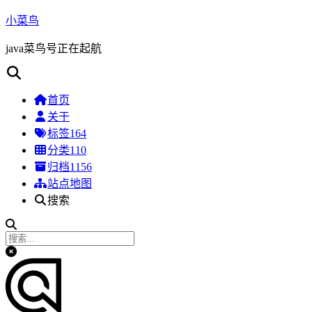
小菜鸟
java菜鸟号正在起航
首页
关于
标签
164
分类
110
归档
1156
站点地图
搜索