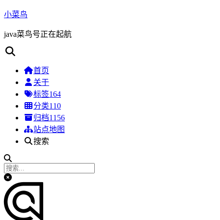
小菜鸟
java菜鸟号正在起航
首页
关于
标签
164
分类
110
归档
1156
站点地图
搜索