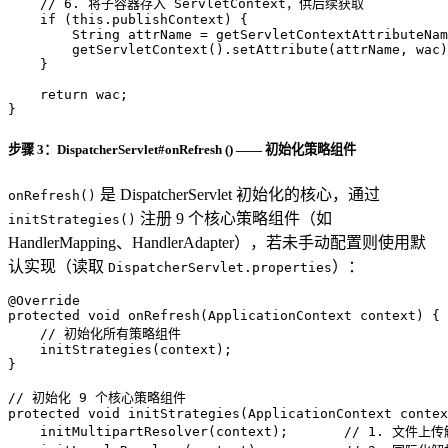
// 6. 将子容器存入 ServletContext，供后续获取
if
 (
this
.publishContext) {

String
attrName
=
 getServletContextAttributeNam
        getServletContext().setAttribute(attrName, wac)
    }

return
 wac;

}
步骤 3：DispatcherServlet#onRefresh () —— 初始化策略组件
是 DispatcherServlet 初始化的核心，通过
onRefresh()
注册 9 个核心策略组件（如
initStrategies()
HandlerMapping、HandlerAdapter），若未手动配置则使用默
认实现（读取
）：
DispatcherServlet.properties
@Override
protected
void
onRefresh
(ApplicationContext context)
 {

// 初始化所有策略组件
    initStrategies(context);

}

// 初始化 9 个核心策略组件
protected
void
initStrategies
(ApplicationContext contex
    initMultipartResolver(context);       
// 1. 文件上传