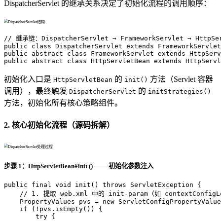
DispatcherServlet 的继承关系决定了初始化流程的调用顺序：
// 继承链：DispatcherServlet → FrameworkServlet → HttpSer
public
class
DispatcherServlet
extends
FrameworkServlet
public
abstract
class
FrameworkServlet
extends
HttpServ
public
abstract
class
HttpServletBean
extends
HttpServl
初始化入口是
的
方法（Servlet 容器
HttpServletBean
init()
调用），最终触发
的
DispatcherServlet
initStrategies()
方法，初始化所有核心策略组件。
2. 核心初始化流程（源码拆解）
步骤 1：HttpServletBean#init () —— 初始化参数注入
public
final
void
init
()
throws
 ServletException {

// 1. 提取 web.xml 中的 init-param（如 contextConfigL
PropertyValues
pvs
=
new
ServletConfigPropertyValue
if
 (!pvs.isEmpty()) {

try
 {
