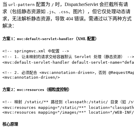
当
配置为
时，DispatcherServlet 会拦截所有请
url-pattern
/
求（包括静态资源如
、
、图片），但它仅处理动态请
.js
.css
求，无法解析静态资源，导致 404 错误。需通过以下两种方式
解决：
方案 1：
（XML 配置）
mvc:default-servlet-handler
<!-- springmvc.xml 中配置 -->
<!-- 1. 让未映射的请求交给容器默认 Servlet 处理（静态资源） --
<
mvc:default-servlet-handler
default-servlet-name
=
"defa
<!-- 2. 必须配合 <mvc:annotation-driven>，否则 @RequestM
<
mvc:annotation-driven
/>
方案 2：
（细粒度控制）
mvc:resources
<!-- 映射 /static/** 路径到 classpath:/static/ 目录（如 /st
<
mvc:resources
mapping
=
"/static/**"
location
=
"classpath
<
mvc:resources
mapping
=
"/images/**"
location
=
"/WEB-INF/
核心原理