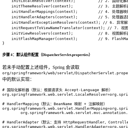
    initLocaleResolver(context);          
// 2. 国际化
    initThemeResolver(context);           
// 3. 主题解
    initHandlerMappings(context);         
// 4. 处理器映
    initHandlerAdapters(context);         
// 5. 处理器适
    initHandlerExceptionResolvers(context); 
// 6. 异常
    initRequestToViewNameTranslator(context); 
// 7. 
    initViewResolvers(context);           
// 8. 视图解
    initFlashMapManager(context);         
// 9. Flas
}
步骤 4：默认组件配置（DispatcherServlet.properties）
若未手动配置上述组件，Spring 会读取
org/springframework/web/servlet/DispatcherServlet.prope
中的默认实现：
# 国际化解析器（默认：根据请求头 Accept-Language 解析）
org.springframework.web.servlet.LocaleResolver
=
org.spri
# HandlerMapping（默认：BeanName 映射 + 注解映射）
org.springframework.web.servlet.HandlerMapping
=
org.spri
	org.springframework.web.servlet.mvc.annotation
# HandlerAdapter（默认：支持 HttpRequestHandler、Contro
org.springframework.web.servlet.HandlerAdapter
=
org.spri