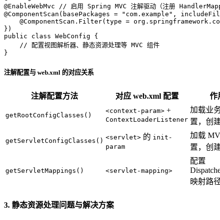
@EnableWebMvc
// 启用 Spring MVC 注解驱动（注册 HandlerMapp
@ComponentScan(basePackages = "com.example", includeFil
    @ComponentScan.Filter(type = org.springframework.co
})
public
class
WebConfig
 {

// 配置视图解析器、静态资源处理等 MVC 组件
}
注解配置与 web.xml 的对应关系
注解配置方法
对应 web.xml 配置
作
加载业
+
<context-param>
getRootConfigClasses()
ContextLoaderListener
置，创
加载 MV
的
<servlet>
init-
getServletConfigClasses()
param
置，创
配置
Dispatche
getServletMappings()
<servlet-mapping>
映射路
3. 静态资源处理问题与解决方案