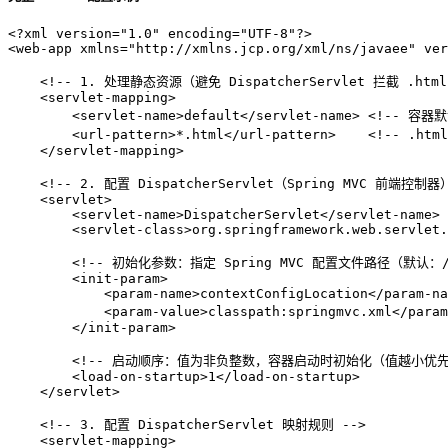
<?xml version=
"1.0"
 encoding=
"UTF-8"
?>
<
web-app
xmlns
=
"http://xmlns.jcp.org/xml/ns/javaee"
ver
<!-- 1. 处理静态资源（避免 DispatcherServlet 拦截 .htm
<
servlet-mapping
>
<
servlet-name
>
default
</
servlet-name
>
<!-- 容器
<
url-pattern
>
*.html
</
url-pattern
>
<!-- .ht
</
servlet-mapping
>
<!-- 2. 配置 DispatcherServlet（Spring MVC 前端控制器
<
servlet
>
<
servlet-name
>
DispatcherServlet
</
servlet-name
>
<
servlet-class
>
org.springframework.web.servlet
<!-- 初始化参数：指定 Spring MVC 配置文件路径（默认：/WEB-
<
init-param
>
<
param-name
>
contextConfigLocation
</
param-na
<
param-value
>
classpath:springmvc.xml
</
param
</
init-param
>
<!-- 启动顺序：值为非负整数，容器启动时初始化（值越小优先
<
load-on-startup
>
1
</
load-on-startup
>
</
servlet
>
<!-- 3. 配置 DispatcherServlet 映射规则 -->
<
servlet-mapping
>