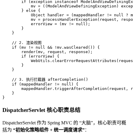
if
 (exception 
instanceof
 ModelAndViewDefiningEx
            mv = ((ModelAndViewDefiningException) excep
        } 
else
 {

Object
handler
=
 (mappedHandler != 
null
 ? m
            mv = processHandlerException(request, respo
            errorView = (mv != 
null
);

        }

    }

// 2. 渲染视图
if
 (mv != 
null
 && !mv.wasCleared()) {

        render(mv, request, response);

if
 (errorView) {

            WebUtils.clearErrorRequestAttributes(reques
        }

    }

// 3. 执行拦截器 afterCompletion()
if
 (mappedHandler != 
null
) {

        mappedHandler.triggerAfterCompletion(request, r
    }

}
DispatcherServlet 核心职责总结
DispatcherServlet 作为 Spring MVC 的 “大脑”，核心职责可概
括为
“初始化策略组件 + 统一调度请求”
：