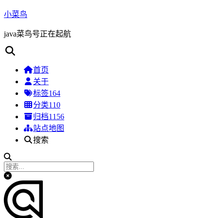
小菜鸟
java菜鸟号正在起航
首页
关于
标签
164
分类
110
归档
1156
站点地图
搜索