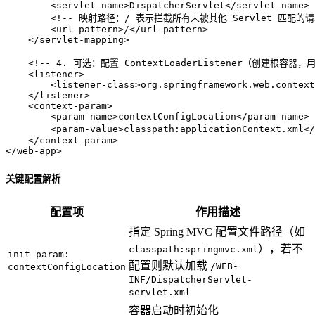
<
servlet-name
>
DispatcherServlet
</
servlet-name
>
<!-- 映射路径：/ 表示拦截所有未被其他 Servlet 匹配的请求
<
url-pattern
>
/
</
url-pattern
>
</
servlet-mapping
>
<!-- 4. 可选：配置 ContextLoaderListener（创建根容器，
<
listener
>
<
listener-class
>
org.springframework.web.context
</
listener
>
<
context-param
>
<
param-name
>
contextConfigLocation
</
param-name
>
<
param-value
>
classpath:applicationContext.xml
</
</
context-param
>
</
web-app
>
关键配置解析
配置项
作用描述
指定 Spring MVC 配置文件路径（如
），若不
classpath:springmvc.xml
init-param:
配置则默认加载
/WEB-
contextConfigLocation
INF/DispatcherServlet-
servlet.xml
容器启动时初始化