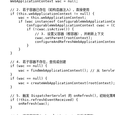
WebApplicationContext
wac
=
null
;

// 2. 若子容器已存在（如构造器注入），直接使用
if
 (
this
.webApplicationContext != 
null
) {

        wac = 
this
.webApplicationContext;

if
 (wac 
instanceof
 ConfigurableWebApplicationCo
ConfigurableWebApplicationContext
cwac
=
 (C
if
 (!cwac.isActive()) {

// 3. 设置父容器（根容器），并刷新上下文
                cwac.setParent(rootContext);

                configureAndRefreshWebApplicationContex
            }

        }

    }

// 4. 若子容器不存在，查找或创建
if
 (wac == 
null
) {

        wac = findWebApplicationContext(); 
// 从 Servle
    }

if
 (wac == 
null
) {

        wac = createWebApplicationContext(rootContext);
    }

// 5. 触发 DispatcherServlet 的 onRefresh()，初始化
if
 (!
this
.refreshEventReceived) {

        onRefresh(wac);

    }
