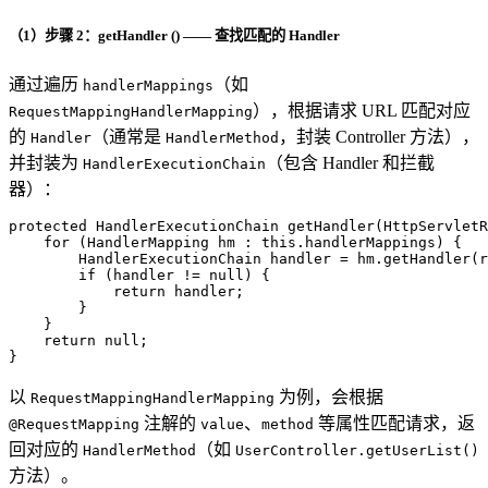
（1）步骤 2：getHandler () —— 查找匹配的 Handler
通过遍历
（如
handlerMappings
），根据请求 URL 匹配对应
RequestMappingHandlerMapping
的
（通常是
，封装 Controller 方法），
Handler
HandlerMethod
并封装为
（包含 Handler 和拦截
HandlerExecutionChain
器）：
protected
 HandlerExecutionChain 
getHandler
(HttpServletR
for
 (HandlerMapping hm : 
this
.handlerMappings) {

HandlerExecutionChain
handler
=
 hm.getHandler(r
if
 (handler != 
null
) {

return
 handler;

        }

    }

return
null
;

}
以
为例，会根据
RequestMappingHandlerMapping
注解的
、
等属性匹配请求，返
@RequestMapping
value
method
回对应的
（如
HandlerMethod
UserController.getUserList()
方法）。