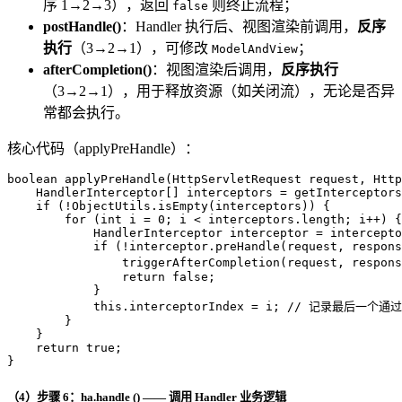
序 1→2→3），返回
则终止流程；
false
postHandle()
：Handler 执行后、视图渲染前调用，
反序
执行
（3→2→1），可修改
；
ModelAndView
afterCompletion()
：视图渲染后调用，
反序执行
（3→2→1），用于释放资源（如关闭流），无论是否异
常都会执行。
核心代码（applyPreHandle）：
boolean
applyPreHandle
(HttpServletRequest request, Http
    HandlerInterceptor[] interceptors = getInterceptors
if
 (!ObjectUtils.isEmpty(interceptors)) {

for
 (
int
i
=
0
; i < interceptors.length; i++) {

HandlerInterceptor
interceptor
=
 intercepto
if
 (!interceptor.preHandle(request, respons
                triggerAfterCompletion(request, respons
return
false
;

            }

this
.interceptorIndex = i; 
// 记录最后一个通
        }

    }

return
true
;

}
（4）步骤 6：ha.handle () —— 调用 Handler 业务逻辑