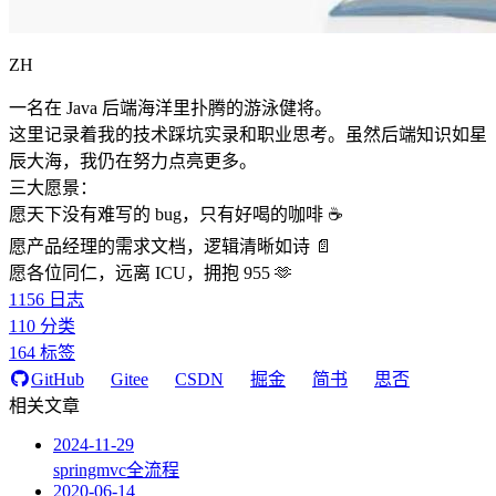
ZH
一名在 Java 后端海洋里扑腾的游泳健将。
这里记录着我的技术踩坑实录和职业思考。虽然后端知识如星
辰大海，我仍在努力点亮更多。
三大愿景：
愿天下没有难写的 bug，只有好喝的咖啡 ☕️
愿产品经理的需求文档，逻辑清晰如诗 📄
愿各位同仁，远离 ICU，拥抱 955 🫶
1156
日志
110
分类
164
标签
GitHub
Gitee
CSDN
掘金
简书
思否
相关文章
2024-11-29
springmvc全流程
2020-06-14