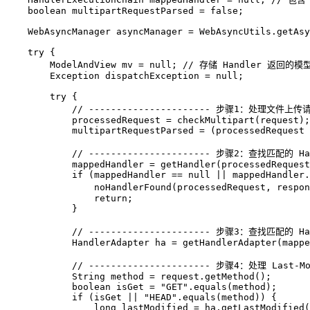
boolean
multipartRequestParsed
=
false
;

WebAsyncManager
asyncManager
=
 WebAsyncUtils.getAsy
try
 {

ModelAndView
mv
=
null
; 
// 存储 Handler 返回的
Exception
dispatchException
=
null
;

try
 {

// ---------------------- 步骤1：处理文件上传请求
            processedRequest = checkMultipart(request);

            multipartRequestParsed = (processedRequest 
// ---------------------- 步骤2：查找匹配的 Hand
            mappedHandler = getHandler(processedRequest
if
 (mappedHandler == 
null
 || mappedHandler.
                noHandlerFound(processedRequest, respon
return
;

            }

// ---------------------- 步骤3：查找匹配的 Hand
HandlerAdapter
ha
=
 getHandlerAdapter(mappe
// ---------------------- 步骤4：处理 Last-Mo
String
method
=
 request.getMethod();

boolean
isGet
=
"GET"
.equals(method);

if
 (isGet || 
"HEAD"
.equals(method)) {

long
lastModified
=
 ha.getLastModified(