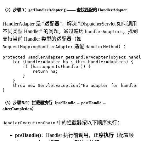
（2）步骤 3：getHandlerAdapter () —— 查找匹配的 HandlerAdapter
HandlerAdapter 是 “适配器”，解决 “DispatcherServlet 如何调用
不同类型 Handler” 的问题。通过遍历
，找到
handlerAdapters
支持当前 Handler 类型的适配器（如
适配
）：
RequestMappingHandlerAdapter
HandlerMethod
protected
 HandlerAdapter 
getHandlerAdapter
(Object handl
for
 (HandlerAdapter ha : 
this
.handlerAdapters) {

if
 (ha.supports(handler)) {

return
 ha;

        }

    }

throw
new
ServletException
(
"No adapter for handler 
}
（3）步骤 5/9：拦截器执行（preHandle → postHandle →
afterCompletion）
中的拦截器按以下顺序执行：
HandlerExecutionChain
preHandle()
：Handler 执行前调用，
正序执行
（配置顺