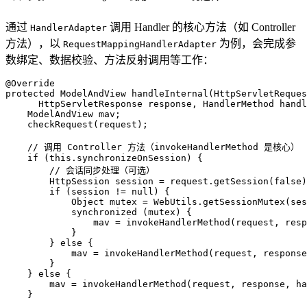
通过
调用 Handler 的核心方法（如 Controller
HandlerAdapter
方法），以
为例，会完成参
RequestMappingHandlerAdapter
数绑定、数据校验、方法反射调用等工作：
@Override
protected
 ModelAndView 
handleInternal
(HttpServletReques
      HttpServletResponse response, HandlerMethod handl
    ModelAndView mav;

    checkRequest(request);

// 调用 Controller 方法（invokeHandlerMethod 是核心）
if
 (
this
.synchronizeOnSession) {

// 会话同步处理（可选）
HttpSession
session
=
 request.getSession(
false
)
if
 (session != 
null
) {

Object
mutex
=
 WebUtils.getSessionMutex(ses
synchronized
 (mutex) {

                mav = invokeHandlerMethod(request, resp
            }

        } 
else
 {

            mav = invokeHandlerMethod(request, response
        }

    } 
else
 {

        mav = invokeHandlerMethod(request, response, ha
    }
