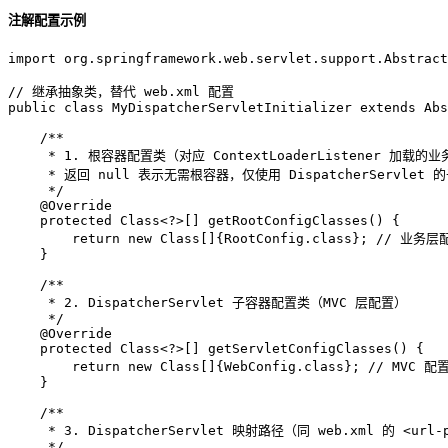
注解配置示例
import
 org.springframework.web.servlet.support.Abstract
// 继承抽象类，替代 web.xml 配置
public
class
MyDispatcherServletInitializer
extends
Abs
/**
     * 1. 根容器配置类（对应 ContextLoaderListener 加载的
     * 返回 null 表示无需根容器，仅使用 DispatcherServlet 
     */
@Override
protected
 Class<?>[] getRootConfigClasses() {

return
new
Class
[]{RootConfig.class}; 
// 业务层配
    }

/**
     * 2. DispatcherServlet 子容器配置类（MVC 层配置）
     */
@Override
protected
 Class<?>[] getServletConfigClasses() {

return
new
Class
[]{WebConfig.class}; 
// MVC 配置
    }

/**
     * 3. DispatcherServlet 映射路径（同 web.xml 的 <url-
     */