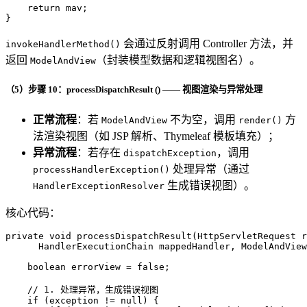
return
 mav;

}
会通过反射调用 Controller 方法，并
invokeHandlerMethod()
返回
（封装模型数据和逻辑视图名）。
ModelAndView
（5）步骤 10：processDispatchResult () —— 视图渲染与异常处理
正常流程
：若
不为空，调用
方
ModelAndView
render()
法渲染视图（如 JSP 解析、Thymeleaf 模板填充）；
异常流程
：若存在
，调用
dispatchException
处理异常（通过
processHandlerException()
生成错误视图）。
HandlerExceptionResolver
核心代码：
private
void
processDispatchResult
(HttpServletRequest r
      HandlerExecutionChain mappedHandler, ModelAndView
boolean
errorView
=
false
;

// 1. 处理异常，生成错误视图
if
 (exception != 
null
) {
