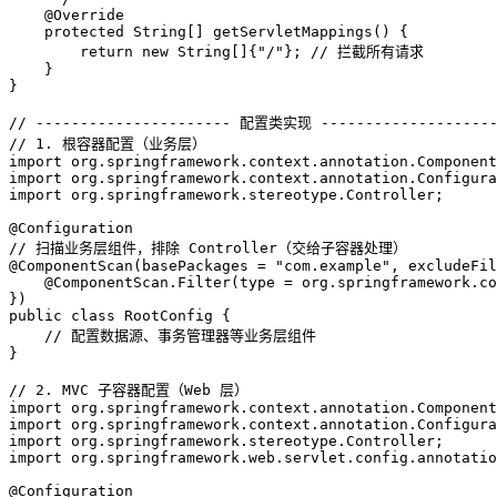
@Override
protected
 String[] getServletMappings() {

return
new
String
[]{
"/"
}; 
// 拦截所有请求
    }

}

// ---------------------- 配置类实现 -------------------
// 1. 根容器配置（业务层）
import
import
import
 org.springframework.stereotype.Controller;

@Configuration
// 扫描业务层组件，排除 Controller（交给子容器处理）
@ComponentScan(basePackages = "com.example", excludeFil
    @ComponentScan.Filter(type = org.springframework.co
})
public
class
RootConfig
 {

// 配置数据源、事务管理器等业务层组件
}

// 2. MVC 子容器配置（Web 层）
import
import
import
import
 org.springframework.web.servlet.config.annotatio
@Configuration