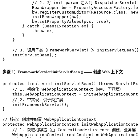
// 2. 将 init-param 注入到 DispatcherServl
BeanWrapper
bw
=
 PropertyAccessorFactory.fo
            bw.registerCustomEditor(Resource.class, 
new
            initBeanWrapper(bw);

            bw.setPropertyValues(pvs, 
true
);

        } 
catch
 (BeansException ex) {

throw
 ex;

        }

    }

// 3. 调用子类（FrameworkServlet）的 initServletBea
    initServletBean();

}
步骤 2：FrameworkServlet#initServletBean () —— 创建 Web 上下文
protected
final
void
initServletBean
()
throws
 ServletEx
// 1. 初始化 WebApplicationContext（MVC 子容器）
this
.webApplicationContext = initWebApplicationCont
// 2. 空实现，供子类扩展
    initFrameworkServlet();

}

// 核心：创建并配置 WebApplicationContext
protected
 WebApplicationContext 
initWebApplicationConte
// 1. 获取根容器（由 ContextLoaderListener 创建，业务层 
WebApplicationContext
rootContext
=
 WebApplicationC