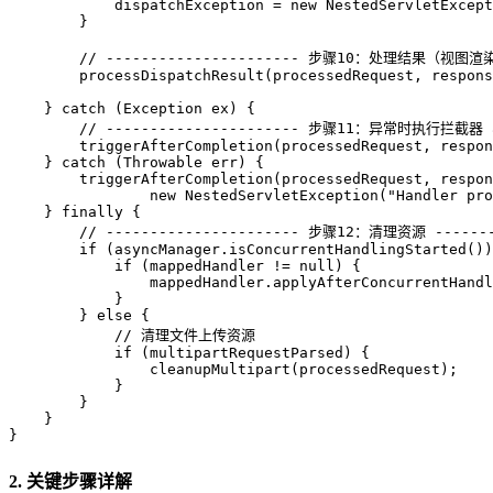
            dispatchException = 
new
NestedServletExcept
        }

// ---------------------- 步骤10：处理结果（视图渲染
        processDispatchResult(processedRequest, respons
    } 
catch
 (Exception ex) {

// ---------------------- 步骤11：异常时执行拦截器 aft
        triggerAfterCompletion(processedRequest, respon
    } 
catch
 (Throwable err) {

        triggerAfterCompletion(processedRequest, respon
new
NestedServletException
(
"Handler pro
    } 
finally
 {

// ---------------------- 步骤12：清理资源 -------
if
 (asyncManager.isConcurrentHandlingStarted())
if
 (mappedHandler != 
null
) {

                mappedHandler.applyAfterConcurrentHandl
            }

        } 
else
 {

// 清理文件上传资源
if
 (multipartRequestParsed) {

                cleanupMultipart(processedRequest);

            }

        }

    }

}
2. 关键步骤详解