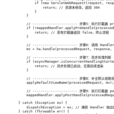
if
 (
new
ServletWebRequest
(request, resp
return
; 
// 资源未修改，返回 304
                }

            }

// ---------------------- 步骤5：执行拦截器 pre
if
 (!mappedHandler.applyPreHandle(processed
return
; 
// 若有拦截器返回 false，终止流程
            }

// ---------------------- 步骤6：调用 Handle
            mv = ha.handle(processedRequest, response, 
// ---------------------- 步骤7：异步处理判断 --
if
 (asyncManager.isConcurrentHandlingStarte
return
; 
// 异步处理已启动，无需后续渲染
            }

// ---------------------- 步骤8：补全默认视图名 
            applyDefaultViewName(processedRequest, mv);

// ---------------------- 步骤9：执行拦截器 pos
            mappedHandler.applyPostHandle(processedRequ
        } 
catch
 (Exception ex) {

            dispatchException = ex; 
// 捕获 Handler 抛
        } 
catch
 (Throwable err) {
