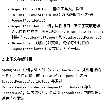
    C --> E[HttpServletResponse]
：静态工具类，提供
RequestContextHolder
方法获取当前线程的
currentRequestAttributes()
；
RequestAttributes
：请求属性接口，定义了获取请求 /
RequestAttributes
会话属性的方法，其实现类
ServletRequestAttributes
封装了
和
；
HttpServletRequest
HttpServletResponse
：线程局部变量，确保每个线程的
ThreadLocal
独立存储，互不干扰。
RequestAttributes
2. 上下文存储时机
Spring MVC 在请求进入时（
处理请求的
DispatcherServlet
初期），会自动将当前
封装为
HttpServletRequest
，并通过
ServletRequestAttributes
存入
RequestContextHolder.setRequestAttributes()
；请求结束后，会清除
中的数据，
ThreadLocal
ThreadLocal
避免内存泄漏。