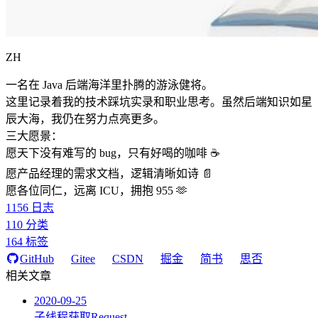
ZH
一名在 Java 后端海洋里扑腾的游泳健将。
这里记录着我的技术踩坑实录和职业思考。虽然后端知识如星
辰大海，我仍在努力点亮更多。
三大愿景：
愿天下没有难写的 bug，只有好喝的咖啡 ☕️
愿产品经理的需求文档，逻辑清晰如诗 📄
愿各位同仁，远离 ICU，拥抱 955 🫶
1156
日志
110
分类
164
标签
GitHub
Gitee
CSDN
掘金
简书
思否
相关文章
2020-09-25
子线程获取Request