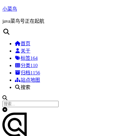
小菜鸟
java菜鸟号正在起航
首页
关于
标签
164
分类
110
归档
1156
站点地图
搜索