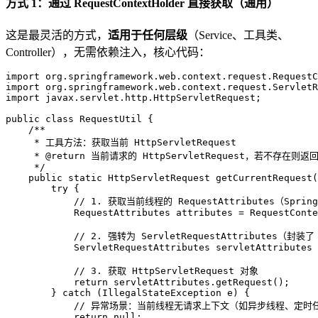
方式 1：通过 RequestContextHolder 直接获取（通用）
这是最灵活的方式，
适用于任何层级
（Service、工具类、
Controller），无需依赖注入，核心代码：
import
import
import
 javax.servlet.http.HttpServletRequest;

public
class
RequestUtil
 {

/**
     * 工具方法：获取当前 HttpServletRequest
     * 
@return
 当前请求的 HttpServletRequest，若不存在则返回
     */
public
static
 HttpServletRequest 
getCurrentRequest
(
try
 {

// 1. 获取当前线程的 RequestAttributes（Spri
RequestAttributes
attributes
=
 RequestConte
// 2. 强转为 ServletRequestAttributes（封装了 
ServletRequestAttributes
servletAttributes
// 3. 获取 HttpServletRequest 对象
return
 servletAttributes.getRequest();

        } 
catch
 (IllegalStateException e) {

// 异常场景：当前线程无请求上下文（如异步线程、定时
return
null
;
