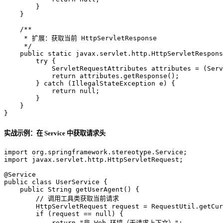
        }

    }

/**
     * 扩展：获取当前 HttpServletResponse
     */
public
static
 javax.servlet.http.HttpServletRespons
try
 {

ServletRequestAttributes
attributes
=
 (Serv
return
 attributes.getResponse();

        } 
catch
 (IllegalStateException e) {

return
null
;

        }

    }

}
实战示例：在 Service 中获取请求头
import
import
 javax.servlet.http.HttpServletRequest;

@Service
public
class
UserService
 {

public
 String 
getUserAgent
()
 {

// 调用工具类获取当前请求
HttpServletRequest
request
=
 RequestUtil.getCur
if
 (request == 
null
) {

return
"非 Web 环境（无请求上下文）"
;
