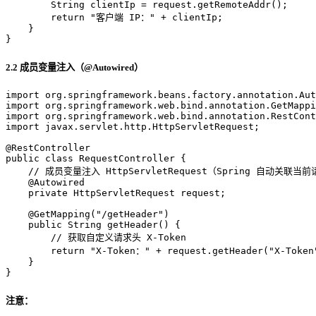
String
clientIp
=
 request.getRemoteAddr();

return
"客户端 IP："
 + clientIp;

    }

}
2.2 成员变量注入（@Autowired）
import
import
import
import
 javax.servlet.http.HttpServletRequest;

@RestController
public
class
RequestController
 {

// 成员变量注入 HttpServletRequest（Spring 自动关联当
@Autowired
private
 HttpServletRequest request;

@GetMapping("/getHeader")
public
 String 
getHeader
()
 {

// 获取自定义请求头 X-Token
return
"X-Token："
 + request.getHeader(
"X-Token
    }

}
注意：