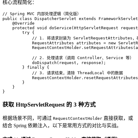
核心流程简化：
// Spring MVC 内部处理逻辑（简化版）
public
class
DispatcherServlet
extends
FrameworkServlet
@Override
protected
void
doService
(HttpServletRequest request
try
 {

// 1. 将请求封装为 ServletRequestAttributes，存
RequestAttributes
attributes
=
new
ServletR
            RequestContextHolder.setRequestAttributes(a
// 2. 处理请求（调用 Controller、Service 等）
            doDispatch(request, response);

        } 
finally
 {

// 3. 请求结束，清除 ThreadLocal 中的数据
            RequestContextHolder.resetRequestAttributes
        }

    }

}
获取 HttpServletRequest 的 3 种方式
根据场景不同，可通过
直接获取，或
RequestContextHolder
结合 Spring 依赖注入，以下是常用方式的对比与实战。