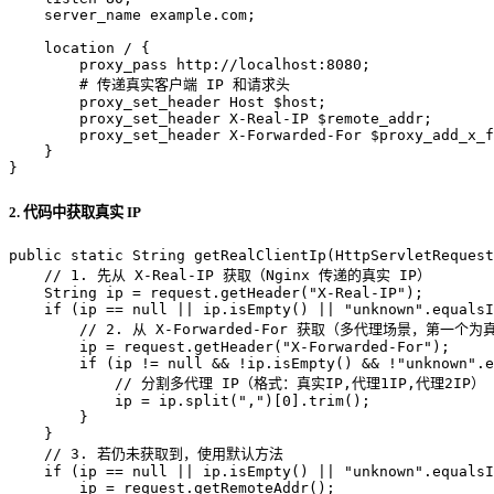
server_name
 example.com;

location
 / {

proxy_pass
 http://localhost:8080;

# 传递真实客户端 IP 和请求头
proxy_set_header
 Host 
$host
;

proxy_set_header
 X-Real-IP 
$remote_addr
;

proxy_set_header
 X-Forwarded-For 
$proxy_add_x_f
    }

}
2. 代码中获取真实 IP
public
static
 String 
getRealClientIp
(HttpServletRequest
// 1. 先从 X-Real-IP 获取（Nginx 传递的真实 IP）
String
ip
=
 request.getHeader(
"X-Real-IP"
);

if
 (ip == 
null
 || ip.isEmpty() || 
"unknown"
.equalsI
// 2. 从 X-Forwarded-For 获取（多代理场景，第一个为
        ip = request.getHeader(
"X-Forwarded-For"
);

if
 (ip != 
null
 && !ip.isEmpty() && !
"unknown"
.e
// 分割多代理 IP（格式：真实IP,代理1IP,代理2IP）
            ip = ip.split(
","
)[
0
].trim();

        }

    }

// 3. 若仍未获取到，使用默认方法
if
 (ip == 
null
 || ip.isEmpty() || 
"unknown"
.equalsI
        ip = request.getRemoteAddr();
