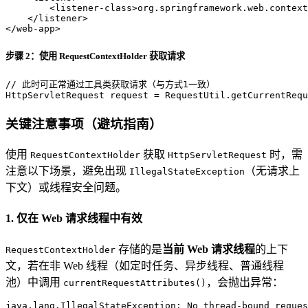
<
listener-class
>
org.springframework.web.context
</
listener
>
</
web-app
>
步骤 2：使用 RequestContextHolder 获取请求
// 此时可正常通过工具类获取请求（与方式1一致）
HttpServletRequest
request
=
 RequestUtil.getCurrentRequ
关键注意事项（避坑指南）
使用
获取
时，需
RequestContextHolder
HttpServletRequest
注意以下场景，避免出现
（无请求上
IllegalStateException
下文）或线程安全问题。
1. 仅在 Web 请求线程中有效
存储的是
当前 Web 请求线程
的上下
RequestContextHolder
文，若在非 Web 线程（如定时任务、异步线程、普通线程
池）中调用
，会抛出异常：
currentRequestAttributes()
java.lang.IllegalStateException: No thread-bound reques