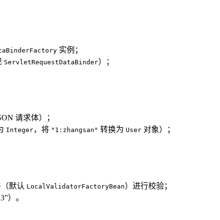
实例；
taBinderFactory
现
）；
ServletRequestDataBinder
SON 请求体）；
为
，将
转换为
对象）；
Integer
"1:zhangsan"
User
件（默认
）进行校验；
LocalValidatorFactoryBean
3”）。