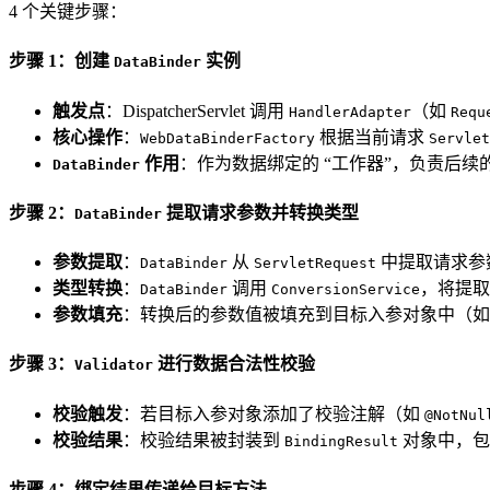
4 个关键步骤：
步骤 1：创建
实例
DataBinder
触发点
：DispatcherServlet 调用
（如
HandlerAdapter
Requ
核心操作
：
根据当前请求
WebDataBinderFactory
Servlet
作用
：作为数据绑定的 “工作器”，负责后
DataBinder
步骤 2：
提取请求参数并转换类型
DataBinder
参数提取
：
从
中提取请求参
DataBinder
ServletRequest
类型转换
：
调用
，将提
DataBinder
ConversionService
参数填充
：转换后的参数值被填充到目标入参对象中（
步骤 3：
进行数据合法性校验
Validator
校验触发
：若目标入参对象添加了校验注解（如
@NotNul
校验结果
：校验结果被封装到
对象中，包含
BindingResult
步骤 4：绑定结果传递给目标方法