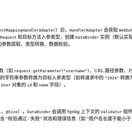
）后，
会获取
estMappingHandlerAdapter
HandlerAdapter
WebDa
和目标方法入参类型，创建
实例（默认实
Request
DataBinder
续的参数提取、类型转换、数据校验。
数（如
、URL 路径参数、J
request.getParameter("username")
取的字符串参数转换为目标入参类型（如将请求中的
转换
"2024"
如
对象的
和
字段）。
User
id
name
、
），
会调用 Spring 上下文的
组
l
@Size
DataBinder
Validator
 “校验通过 / 失败” 状态和错误信息（如 “用户名长度不能小于 