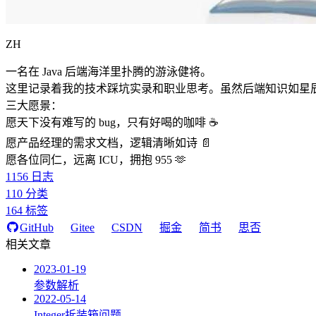
ZH
一名在 Java 后端海洋里扑腾的游泳健将。
这里记录着我的技术踩坑实录和职业思考。虽然后端知识如星
三大愿景：
愿天下没有难写的 bug，只有好喝的咖啡 ☕️
愿产品经理的需求文档，逻辑清晰如诗 📄
愿各位同仁，远离 ICU，拥抱 955 🫶
1156
日志
110
分类
164
标签
GitHub
Gitee
CSDN
掘金
简书
思否
相关文章
2023-01-19
参数解析
2022-05-14
Integer拆装箱问题