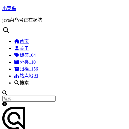
小菜鸟
java菜鸟号正在起航
首页
关于
标签
164
分类
110
归档
1156
站点地图
搜索