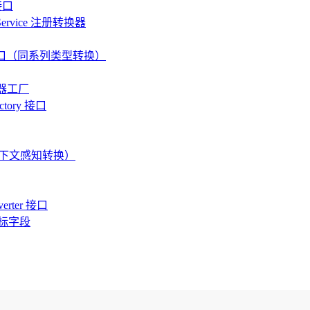
接口
Service 注册转换器
 R> 接口（同系列类型转换）
换器工厂
ctory 接口
接口（上下文感知转换）
erter 接口
标字段