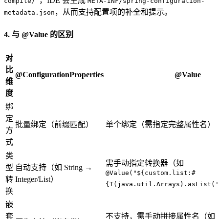
），IDE 会生成
compile
META-INF/spring-configuration-
，从而支持配置项的补全和提示。
metadata.json
4. 与 @Value 的区别
对
比
@ConfigurationProperties
@Value
维
度
绑
定
批量绑定（前缀匹配）
单个绑定（需指定完整属性名）
方
式
类
需手动指定转换器（如
型
自动支持（如 String →
@Value("${custom.list:#
转
Integer/List）
{T(java.util.Arrays).asList('
换
嵌
套
不支持，需手动拼接属性名（如