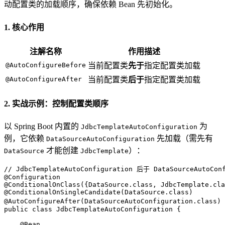
动配置类的加载顺序，确保依赖 Bean 先初始化。
1. 核心作用
注解名称
作用描述
@AutoConfigureBefore
当前配置类
先于
指定配置类加载
@AutoConfigureAfter
当前配置类
后于
指定配置类加载
2. 实战示例：控制配置类顺序
以 Spring Boot 内置的
为
JdbcTemplateAutoConfiguration
例，它依赖
先加载（需先有
DataSourceAutoConfiguration
才能创建
）：
DataSource
JdbcTemplate
// JdbcTemplateAutoConfiguration 后于 DataSourceAutoCo
@Configuration
@ConditionalOnClass({DataSource.class, JdbcTemplate.cla
@ConditionalOnSingleCandidate(DataSource.class)
@AutoConfigureAfter(DataSourceAutoConfiguration.class)
public
class
JdbcTemplateAutoConfiguration
 {

@Bean