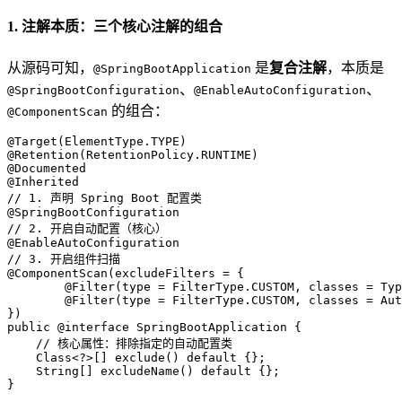
1. 注解本质：三个核心注解的组合
从源码可知，
是
复合注解
，本质是
@SpringBootApplication
、
、
@SpringBootConfiguration
@EnableAutoConfiguration
的组合：
@ComponentScan
@Target(ElementType.TYPE)
@Retention(RetentionPolicy.RUNTIME)
@Documented
@Inherited
// 1. 声明 Spring Boot 配置类
@SpringBootConfiguration
// 2. 开启自动配置（核心）
@EnableAutoConfiguration
// 3. 开启组件扫描
@ComponentScan(excludeFilters = {
        @Filter(type = FilterType.CUSTOM, classes = Typ
        @Filter(type = FilterType.CUSTOM, classes = Au
})
public
@interface
 SpringBootApplication {

// 核心属性：排除指定的自动配置类
    Class<?>[] exclude() 
default
 {};

    String[] excludeName() 
default
 {};

}