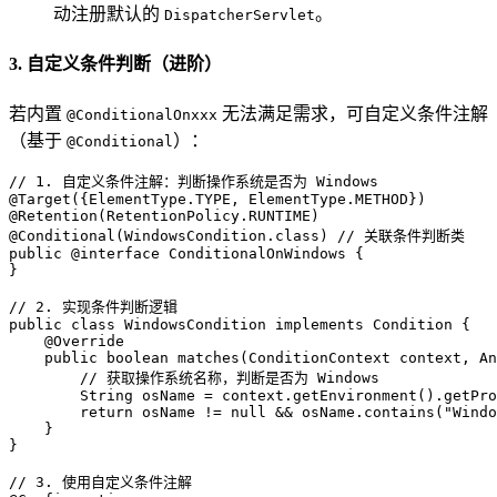
动注册默认的
。
DispatcherServlet
3. 自定义条件判断（进阶）
若内置
无法满足需求，可自定义条件注解
@ConditionalOnxxx
（基于
）：
@Conditional
// 1. 自定义条件注解：判断操作系统是否为 Windows
@Target({ElementType.TYPE, ElementType.METHOD})
@Retention(RetentionPolicy.RUNTIME)
@Conditional(WindowsCondition.class)
// 关联条件判断类
public
@interface
 ConditionalOnWindows {

}

// 2. 实现条件判断逻辑
public
class
WindowsCondition
implements
Condition
 {

@Override
public
boolean
matches
(ConditionContext context, An
// 获取操作系统名称，判断是否为 Windows
String
osName
=
 context.getEnvironment().getPro
return
 osName != 
null
 && osName.contains(
"Windo
    }

}

// 3. 使用自定义条件注解