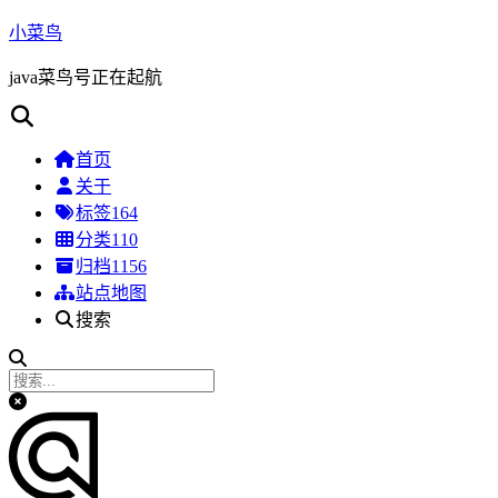
小菜鸟
java菜鸟号正在起航
首页
关于
标签
164
分类
110
归档
1156
站点地图
搜索