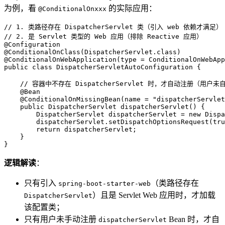
为例，看
的实际应用：
@ConditionalOnxxx
// 1. 类路径存在 DispatcherServlet 类（引入 web 依赖才满足）
// 2. 是 Servlet 类型的 Web 应用（排除 Reactive 应用）
@Configuration
@ConditionalOnClass(DispatcherServlet.class)
@ConditionalOnWebApplication(type = ConditionalOnWebApp
public
class
DispatcherServletAutoConfiguration
 {

// 容器中不存在 DispatcherServlet 时，才自动注册（用户
@Bean
@ConditionalOnMissingBean(name = "dispatcherServlet
public
 DispatcherServlet 
dispatcherServlet
()
 {

DispatcherServlet
dispatcherServlet
=
new
Dispa
        dispatcherServlet.setDispatchOptionsRequest(
tru
return
 dispatcherServlet;

    }

}
逻辑解读
：
只有引入
（类路径存在
spring-boot-starter-web
）且是 Servlet Web 应用时，才加载
DispatcherServlet
该配置类；
只有用户未手动注册
Bean 时，才自
dispatcherServlet