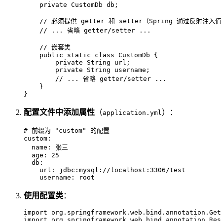
private
 CustomDb db;

// 必须提供 getter 和 setter（Spring 通过反射注入
// ... 省略 getter/setter ...
// 嵌套类
public
static
class
CustomDb
 {

private
 String url;

private
 String username;

// ... 省略 getter/setter ...
    }

}
配置文件中添加属性
（
）：
application.yml
# 前缀为 "custom" 的配置
custom:
name:
张三
age:
25
db:
url:
jdbc:mysql://localhost:3306/test
username:
root
使用配置类
：
import
import