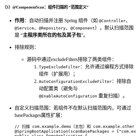
（3）@ComponentScan：组件扫描的 “范围定义”
作用
：自动扫描并注册 Spring 组件（如
、
@Controller
、
、
），默认扫描范围
@Service
@Repository
@Component
是 “
主程序类所在的包及其子包
”。
排除规则：
源码中通过excludeFilters排除了两类组件：
：允许通过编程方式排除
TypeExcludeFilter
组件（扩展用）；
：排除自
AutoConfigurationExcludeFilter
动配置类（避免与
重复扫描）。
@EnableAutoConfiguration
自定义扫描范围：若组件不在默认扫描范围内，可通过
basePackages属性扩展：
// 扫描 com.example.demo（主包）和 com.example.ot
@SpringBootApplication(scanBasePackages = {"com.ex
public
class
DemoApplication
 {
