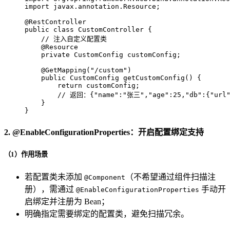
import
 javax.annotation.Resource;

@RestController
public
class
CustomController
 {

// 注入自定义配置类
@Resource
private
 CustomConfig customConfig;

@GetMapping("/custom")
public
 CustomConfig 
getCustomConfig
()
 {

return
 customConfig; 

// 返回：{"name":"张三","age":25,"db":{"url":
    }

}
2. @EnableConfigurationProperties：开启配置绑定支持
（1）作用场景
若配置类未添加
（不希望通过组件扫描注
@Component
册），需通过
手动开
@EnableConfigurationProperties
启绑定并注册为 Bean；
明确指定需要绑定的配置类，避免扫描冗余。