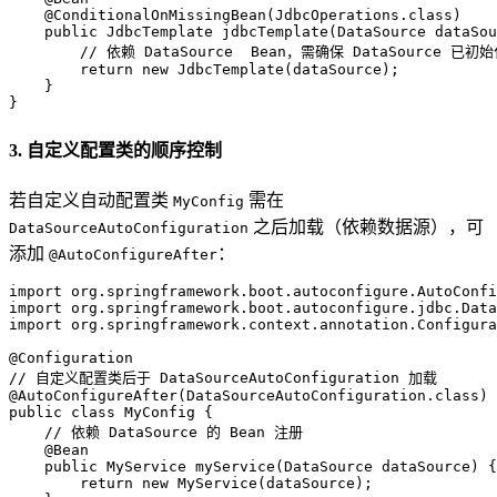
@ConditionalOnMissingBean(JdbcOperations.class)
public
 JdbcTemplate 
jdbcTemplate
(DataSource dataSou
// 依赖 DataSource  Bean，需确保 DataSource 已初
return
new
JdbcTemplate
(dataSource);

    }

}
3. 自定义配置类的顺序控制
若自定义自动配置类
需在
MyConfig
之后加载（依赖数据源），可
DataSourceAutoConfiguration
添加
：
@AutoConfigureAfter
import
import
import
 org.springframework.context.annotation.Configura
@Configuration
// 自定义配置类后于 DataSourceAutoConfiguration 加载
@AutoConfigureAfter(DataSourceAutoConfiguration.class)
public
class
MyConfig
 {

// 依赖 DataSource 的 Bean 注册
@Bean
public
 MyService 
myService
(DataSource dataSource)
 {

return
new
MyService
(dataSource);
